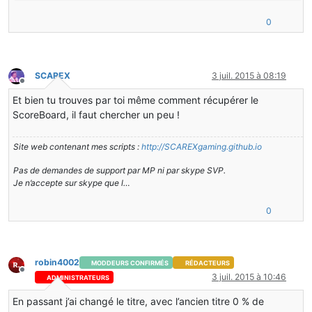
0
SCAREX
3 juil. 2015 à 08:19
Hors-ligne
Et bien tu trouves par toi même comment récupérer le
ScoreBoard, il faut chercher un peu !
Site web contenant mes scripts :
http://SCAREXgaming.github.io
Pas de demandes de support par MP ni par skype SVP.
Je n’accepte sur skype que l…
0
robin4002
MODDEURS CONFIRMÉS
RÉDACTEURS
Hors-ligne
3 juil. 2015 à 10:46
ADMINISTRATEURS
En passant j’ai changé le titre, avec l’ancien titre 0 % de