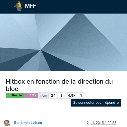
MFF
Hitbox en fonction de la direction du
bloc
24
3
4.9k
1
Résolu
1.7.x
1.7.10
Se connecter pour répondre
Benjamin Loison
2 juil. 2015 à 22:58
Hors-ligne