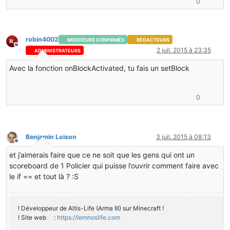
0
    }
robin4002
MODDEURS CONFIRMÉS
RÉDACTEURS
Hors-ligne
2 juil. 2015 à 23:35
ADMINISTRATEURS
Avec la fonction onBlockActivated, tu fais un setBlock
0
Benjamin Loison
3 juil. 2015 à 08:13
Hors-ligne
et j’aimerais faire que ce ne soit que les gens qui ont un
scoreboard de 1 Policier qui puisse l’ouvrir comment faire avec
le if == et tout là ? :S
! Développeur de Altis-Life (Arma III) sur Minecraft !
! Site web :
https://lemnoslife.com