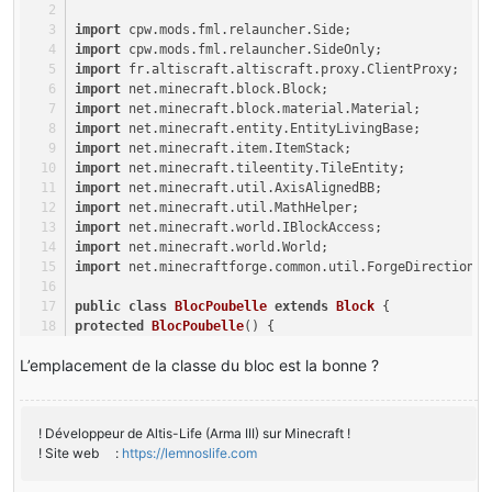
import
 cpw.mods.fml.relauncher.Side;
import
 cpw.mods.fml.relauncher.SideOnly;
import
 fr.altiscraft.altiscraft.proxy.ClientProxy;
import
 net.minecraft.block.Block;
import
 net.minecraft.block.material.Material;
import
 net.minecraft.entity.EntityLivingBase;
import
 net.minecraft.item.ItemStack;
import
 net.minecraft.tileentity.TileEntity;
import
 net.minecraft.util.AxisAlignedBB;
import
 net.minecraft.util.MathHelper;
import
 net.minecraft.world.IBlockAccess;
import
 net.minecraft.world.World;
import
 net.minecraftforge.common.util.ForgeDirection;
public
class
BlocPoubelle
extends
Block
 {
protected
BlocPoubelle
()
 {
super
(Material.ground);
L’emplacement de la classe du bloc est la bonne ?
}
public
boolean
hasTileEntity
(
int
 metadata)
 {
return
true
;
! Développeur de Altis-Life (Arma III) sur Minecraft !
}
! Site web :
https://lemnoslife.com
public
 TileEntity 
createTileEntity
(World world, 
int
 me