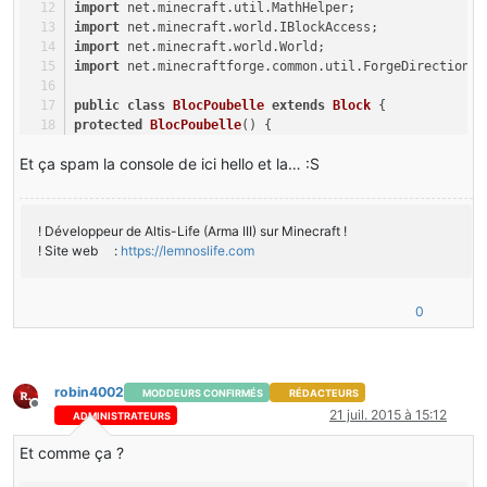
import
 net.minecraft.util.MathHelper;
if
(direction == 
2
)
import
 net.minecraft.world.IBlockAccess;
          {
import
 net.minecraft.world.World;
this
.setBlockBounds(
0.0F
, 
0.0F
, 
1.0F
,
import
 net.minecraftforge.common.util.ForgeDirection;
          }
if
(direction == 
3
)
public
class
BlocPoubelle
extends
Block
 {
          {
protected
BlocPoubelle
()
 {
this
.setBlockBounds(
0.0F
, 
0.0F
, 
0.0F
,
super
(Material.ground);
          }
Et ça spam la console de ici hello et la… :S
}
     }
  }
public
boolean
hasTileEntity
(
int
 metadata)
 {
}
return
true
;
! Développeur de Altis-Life (Arma III) sur Minecraft !
}
! Site web :
https://lemnoslife.com
public
 TileEntity 
createTileEntity
(World world, 
int
 me
return
new
TileEntityPoubelle
();
0
}
public
boolean
isOpaqueCube
()
 {
return
false
;
robin4002
MODDEURS CONFIRMÉS
RÉDACTEURS
}
Hors-ligne
21 juil. 2015 à 15:12
ADMINISTRATEURS
public
boolean
renderAsNormalBlock
()
 {
Et comme ça ?
return
false
;
}