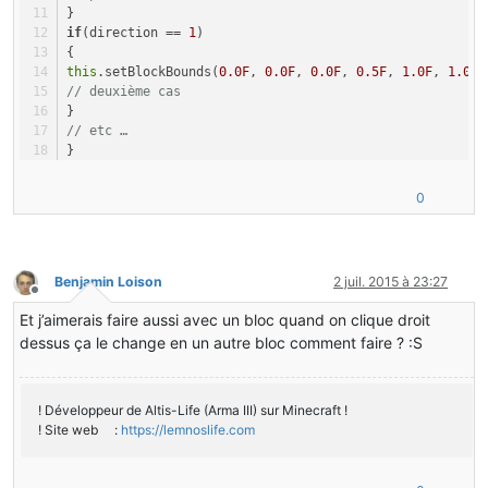
}
TileEntity
tile
=
 world.getTileEntity(x, y,
if
(direction == 
if
(tile 
1
)
instanceof
 TileEntityPoubelle)
            {
{
this
.setBlockBounds(
TileEntityPoubelle
0.0F
, 
0.0F
, 
0.0F
tilePoubelle
, 
0.5F
, 
1.0F
=
, 
 (Tile
1.0F
)
// deuxième cas
byte
direction
=
 tilePoubelle.getDirect
                direction++;
}
// etc …
if
(direction > 
3
)
                {
}
                    direction = 
}
0
;
                }
0
                tilePoubelle.setDirection(direction);
return
true
;
            }
        }
Benjamin Loison
2 juil. 2015 à 23:27
return
false
;
Hors-ligne
    }
Et j’aimerais faire aussi avec un bloc quand on clique droit
dessus ça le change en un autre bloc comment faire ? :S
public
 ForgeDirection[] getValidRotations(World wor
    {
return
 world.getBlockMetadata(x, y, z) == 
0
 ? 
n
    }
! Développeur de Altis-Life (Arma III) sur Minecraft !
public
void
setBlockBoundsBasedOnState
(IBlockAccess wor
! Site web :
https://lemnoslife.com
int
 z) {
this
.setBlockBounds(
0.0F
, 
0.0F
, 
0.0F
, 
1.0F
, 
1.0F
, 
0.5F
)
}