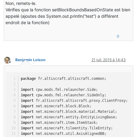
Non, remets-le.
tilePoubelle.setDirection(direction);
Vérifies que la fonction setBlockBoundsBasedOnState est bien
return
true
;
}
appelé (ajoutes des System.out.println(“test”) a différent
}
endroit de la fonction)
return
false
;
}
0
public
 ForgeDirection[] getValidRotations(World world,
return
 world.getBlockMetadata(x, y, z) == 
0
 ? 
new
Forg
: ForgeDirection.VALID_DIRECTIONS;
}
Benjamin Loison
21 juil. 2015 à 14:43
Hors-ligne
public
void
setBlockBoundsBasedOnState
(IBlockAccess 
  {
TileEntity
tile
=
 world.getTileEntity(x, y, z);
package
 fr.altiscraft.altiscraft.common;
if
(tile 
instanceof
 TileEntityPoubelle)
     {
import
 cpw.mods.fml.relauncher.Side;
int
direction
=
 ((TileEntityPoubelle)tile).g
import
 cpw.mods.fml.relauncher.SideOnly;
if
(direction == 
0
)
import
 fr.altiscraft.altiscraft.proxy.ClientProxy;
          {
import
 net.minecraft.block.Block;
this
.setBlockBounds(
0.0F
, 
0.0F
, 
0.0F
,
import
 net.minecraft.block.material.Material;
          }
import
 net.minecraft.entity.EntityLivingBase;
if
(direction == 
1
)
import
 net.minecraft.item.ItemStack;
          {
import
 net.minecraft.tileentity.TileEntity;
this
.setBlockBounds(
0.5F
, 
0.0F
, 
0.0F
,
import
 net.minecraft.util.AxisAlignedBB;
          }