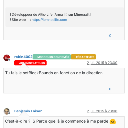
protected
BlocPoubelle
()
{
super
(Material.ground);
! Développeur de Altis-Life (Arma III) sur Minecraft !
}
! Site web :
https://lemnoslife.com
@Override
public
boolean
hasTileEntity
(
int
 metadata)
0
{
return
true
;
}
robin4002
MODDEURS CONFIRMÉS
RÉDACTEURS
@Override
Hors-ligne
2 juil. 2015 à 23:00
ADMINISTRATEURS
public
 TileEntity 
createTileEntity
(World world, 
int
 met
{
Tu fais le setBlockBounds en fonction de la direction.
return
new
TileEntityPoubelle
();
}
0
public
boolean
isOpaqueCube
()
    {
return
false
;
    }
Benjamin Loison
2 juil. 2015 à 23:08
Hors-ligne
public
boolean
renderAsNormalBlock
()
C’est-à-dire ? :S Parce que là je commence à me perde
    {
return
false
;