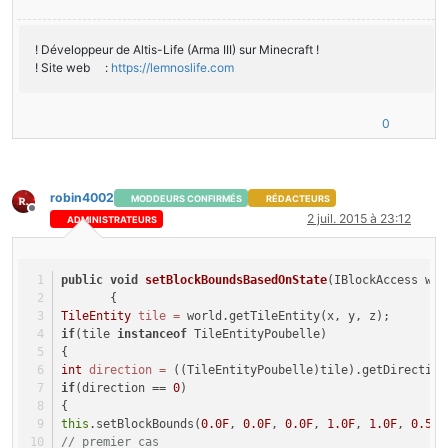
    }
@SideOnly(Side.CLIENT)
! Développeur de Altis-Life (Arma III) sur Minecraft !
public
int
getRenderType
()
! Site web :
https://lemnoslife.com
    {
return
 ClientProxy.tesrRenderId;
    }
0
public
void
onBlockPlacedBy
(World world, 
int
 x, 
int
    {
if
(stack.getItemDamage() == 
0
)
        {
robin4002
MODDEURS CONFIRMÉS
RÉDACTEURS
TileEntity
tile
=
 world.getTileEntity(x, y,
Hors-ligne
2 juil. 2015 à 23:12
ADMINISTRATEURS
if
(tile 
instanceof
 TileEntityPoubelle)
            {
int
direction
=
 MathHelper.floor_double
                ((TileEntityPoubelle)tile).setDirection
public
void
setBlockBoundsBasedOnState
(IBlockAccess wor
            }
       {
        }
TileEntity
tile
=
 world.getTileEntity(x, y, z);
    }
if
(tile 
instanceof
 TileEntityPoubelle)
{
int
@Override
direction
=
 ((TileEntityPoubelle)tile).getDirection
if
(direction == 
public
boolean
0
)
rotateBlock
(World world, 
int
 x, 
int
 
    {
{
this
.setBlockBounds(
if
((axis == ForgeDirection.UP || axis == ForgeD
0.0F
, 
0.0F
, 
0.0F
, 
1.0F
, 
1.0F
, 
0.5F
)
        {
// premier cas