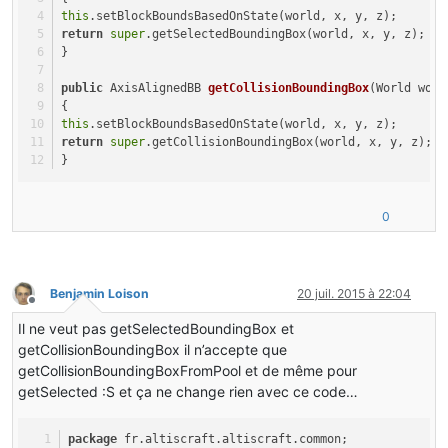
this
.setBlockBoundsBasedOnState(world, x, y, z);
return
super
.getSelectedBoundingBox(world, x, y, z);
}
public
 AxisAlignedBB 
getCollisionBoundingBox
(World worl
{
this
.setBlockBoundsBasedOnState(world, x, y, z);
return
super
.getCollisionBoundingBox(world, x, y, z);
}
0
Benjamin Loison
20 juil. 2015 à 22:04
Hors-ligne
Il ne veut pas getSelectedBoundingBox et
getCollisionBoundingBox il n’accepte que
getCollisionBoundingBoxFromPool et de même pour
getSelected :S et ça ne change rien avec ce code…
package
 fr.altiscraft.altiscraft.common;