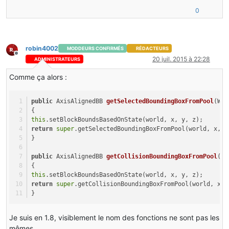
return
new
TileEntityPoubelle
();
0
}
public
boolean
isOpaqueCube
()
 {
return
false
;
robin4002
MODDEURS CONFIRMÉS
RÉDACTEURS
}
Hors-ligne
20 juil. 2015 à 22:28
ADMINISTRATEURS
public
boolean
renderAsNormalBlock
()
 {
Comme ça alors :
return
false
;
}
public
 AxisAlignedBB 
getSelectedBoundingBoxFromPool
(Wor
@SideOnly(Side.CLIENT)
{
public
int
getRenderType
()
 {
this
.setBlockBoundsBasedOnState(world, x, y, z);
return
 ClientProxy.tesrRenderId;
return
super
.getSelectedBoundingBoxFromPool(world, x, y
}
}
@SideOnly(Side.CLIENT)
public
 AxisAlignedBB 
getCollisionBoundingBoxFromPool
(Wo
public
 AxisAlignedBB 
getSelectedBoundingBox
(World 
{
    {
this
.setBlockBoundsBasedOnState(world, x, y, z);
this
.setBlockBoundsBasedOnState(world, x, y, z
return
super
.getCollisionBoundingBoxFromPool(world, x, 
return
super
.getSelectedBoundingBoxFromPool(wo
}
    }
Je suis en 1.8, visiblement le nom des fonctions ne sont pas les
public
 AxisAlignedBB 
getCollisionBoundingBox
(World
    {
mêmes.