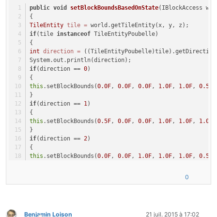
public
void
setBlockBoundsBasedOnState
(IBlockAccess wor
@SideOnly(Side.CLIENT)
{
public
int
getRenderType
()
 {
TileEntity
tile
=
 world.getTileEntity(x, y, z);
        System.out.println(
"hello"
);
if
(tile 
instanceof
 TileEntityPoubelle)
return
 ClientProxy.tesrRenderId;
{
}
int
direction
=
 ((TileEntityPoubelle)tile).getDirection
System.out.println(direction);
@SideOnly(Side.CLIENT)
if
(direction == 
0
)
public
 AxisAlignedBB 
getSelectedBoundingBoxFromPoo
{
    {
this
.setBlockBounds(
0.0F
, 
0.0F
, 
0.0F
, 
1.0F
, 
1.0F
, 
0.5F
)
        System.out.println(
"ici"
);
}
this
.setBlockBoundsBasedOnState(world, x, y, z
if
(direction == 
1
)
        System.out.println(
"la"
);
{
return
super
.getSelectedBoundingBoxFromPool(wo
this
.setBlockBounds(
0.5F
, 
0.0F
, 
0.0F
, 
1.0F
, 
1.0F
, 
1.0F
)
    }
}
if
(direction == 
2
)
public
 AxisAlignedBB 
getCollisionBoundingBoxFromPo
{
    {
this
.setBlockBounds(
0.0F
, 
0.0F
, 
1.0F
, 
1.0F
, 
1.0F
, 
0.5F
)
this
.setBlockBoundsBasedOnState(world, x, y, z
}
return
super
.getCollisionBoundingBoxFromPool(w
if
(direction == 
3
)
0
    }
{
this
.setBlockBounds(
0.0F
, 
0.0F
, 
0.0F
, 
0.5F
, 
1.0F
, 
1.0F
)
public
void
onBlockPlacedBy
(World world, 
int
 x, 
int
 y,
}
if
 (stack.getItemDamage() == 
0
) {
}
TileEntity
tile
=
 world.getTileEntity(x, y, z);
Benjamin Loison
21 juil. 2015 à 17:02