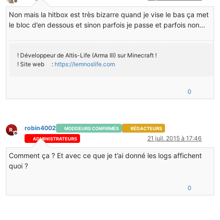
}
Hors-ligne
if
 ((tile 
instanceof
 TileEntityPoubelle)) {
Non mais la hitbox est très bizarre quand je vise le bas ça met
int
direction
=
 MathHelper.floor_double(living.rotatio
((TileEntityPoubelle) tile).setDirection((
byte
) direct
le bloc d’en dessous et sinon parfois je passe et parfois non…
}
}
}
! Développeur de Altis-Life (Arma III) sur Minecraft !
! Site web :
https://lemnoslife.com
public
boolean
rotateBlock
(World world, 
int
 x, 
int
 y, 
if
 (((axis == ForgeDirection.UP) || (axis == ForgeDire
&& (world.getBlockMetadata(x, y, z) == 
0
)) {
0
TileEntity
tile
=
 world.getTileEntity(x, y, z);
if
 ((tile 
instanceof
 TileEntityPoubelle)) {
TileEntityPoubelle
tilePoubelle
=
 (TileEntityPoubelle)
byte
direction
=
 tilePoubelle.getDirection();
robin4002
MODDEURS CONFIRMÉS
RÉDACTEURS
direction = (
byte
) (direction + 
1
);
Hors-ligne
21 juil. 2015 à 17:46
if
 (direction > 
3
) {
ADMINISTRATEURS
direction = 
0
;
Comment ça ? Et avec ce que je t’ai donné les logs affichent
}
tilePoubelle.setDirection(direction);
quoi ?
return
true
;
}
0
}
return
false
;
}