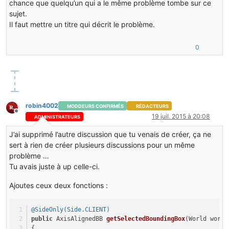
chance que quelqu’un qui a le même problème tombe sur ce
sujet.
Il faut mettre un titre qui décrit le problème.
0
robin4002
MODDEURS CONFIRMÉS
RÉDACTEURS
Hors-ligne
19 juil. 2015 à 20:08
ADMINISTRATEURS
J’ai supprimé l’autre discussion que tu venais de créer, ça ne
sert à rien de créer plusieurs discussions pour un même
problème …
Tu avais juste à up celle-ci.
Ajoutes ceux deux fonctions :
@SideOnly(Side.CLIENT)
public
 AxisAlignedBB 
getSelectedBoundingBox
(World world
{