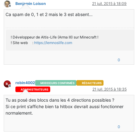
Benjamin Loison
21 juil. 2015 à 18:09
public
 ForgeDirection[] getValidRotations(World world,
Hors-ligne
return
 world.getBlockMetadata(x, y, z) == 
0
 ? 
new
Forg
Ca spam de 0, 1 et 2 mais le 3 est absent…
: ForgeDirection.VALID_DIRECTIONS;
}
public
void
setBlockBoundsBasedOnState
(IBlockAccess 
  {
! Développeur de Altis-Life (Arma III) sur Minecraft !
TileEntity
tile
=
 world.getTileEntity(x, y, z);
! Site web :
https://lemnoslife.com
if
(tile 
instanceof
 TileEntityPoubelle)
     {
int
direction
=
 ((TileEntityPoubelle)tile).g
if
(direction == 
0
)
0
          {
this
.setBlockBounds(
0.0F
, 
0.0F
, 
0.0F
,
          }
if
(direction == 
1
)
robin4002
MODDEURS CONFIRMÉS
RÉDACTEURS
          {
Hors-ligne
21 juil. 2015 à 18:35
ADMINISTRATEURS
this
.setBlockBounds(
0.5F
, 
0.0F
, 
0.0F
,
          }
Tu as posé des blocs dans les 4 directions possibles ?
if
(direction == 
2
)
Si ce print s’affiche bien ta hitbox devrait aussi fonctionner
          {
normalement.
this
.setBlockBounds(
0.0F
, 
0.0F
, 
1.0F
,
          }
if
(direction == 
3
)
0
          {
this
.setBlockBounds(
0.0F
, 
0.0F
, 
0.0F
,