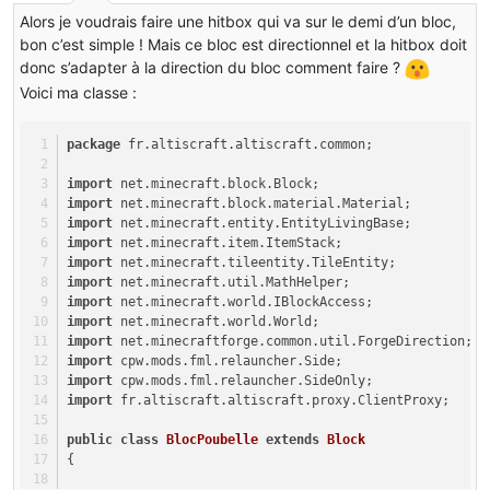
Alors je voudrais faire une hitbox qui va sur le demi d’un bloc,
bon c’est simple ! Mais ce bloc est directionnel et la hitbox doit
donc s’adapter à la direction du bloc comment faire ?
Voici ma classe :
package
 fr.altiscraft.altiscraft.common;
import
 net.minecraft.block.Block;
import
 net.minecraft.block.material.Material;
import
 net.minecraft.entity.EntityLivingBase;
import
 net.minecraft.item.ItemStack;
import
 net.minecraft.tileentity.TileEntity;
import
 net.minecraft.util.MathHelper;
import
 net.minecraft.world.IBlockAccess;
import
 net.minecraft.world.World;
import
 net.minecraftforge.common.util.ForgeDirection;
import
 cpw.mods.fml.relauncher.Side;
import
 cpw.mods.fml.relauncher.SideOnly;
import
 fr.altiscraft.altiscraft.proxy.ClientProxy;
public
class
BlocPoubelle
extends
Block
{