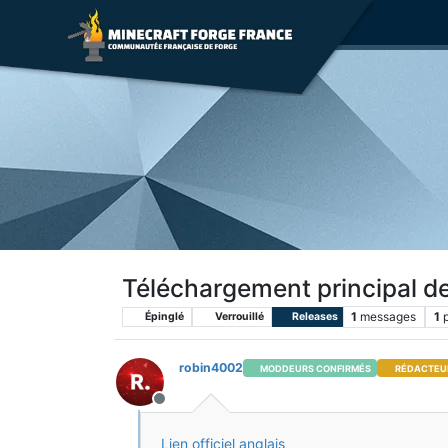
Téléchargement principal d
1
messages
1
Épinglé
Verrouillé
Releases
robin4002
MODDEURS CONFIRMÉS
RÉDACTEU
Hors-ligne
Lien officiel anglais