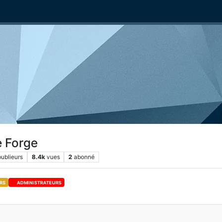
e Forge
publieurs
8.4k
vues
2
abonné
RS
ADMINISTRATEURS