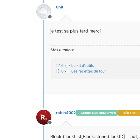
0nit
Hors-ligne
je test sa plus tard merci
Mes tutoriels:
!
[1.6.x] - Le kit d’outils
!
[1.6.x] - Les recettes du four
robin4002
MODDEURS CONFIRMÉS
RÉDACTEU
Hors-ligne
Block.blockList[Block.stone.blockID] = null;