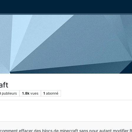
aft
3
publieurs
1.8k
vues
1
abonné
ir comment effacer des blocs de minecraft sans pour autant modifier B