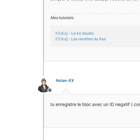
Mes tutoriels:
!
[1.6.x] - Le kit d’outils
!
[1.6.x] - Les recettes du four
Nolan-XX
Hors-ligne
tu enregistre le bloc avec un ID negatif ( com