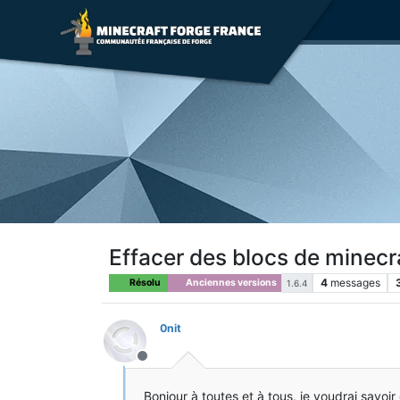
Effacer des blocs de minecr
4
messages
Résolu
Anciennes versions
1.6.4
0nit
Hors-ligne
Bonjour à toutes et à tous, je voudrai savo