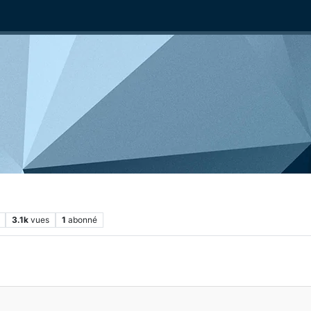
3.1k
vues
1
abonné