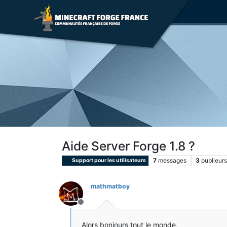
Aide Server Forge 1.8 ?
7
messages
3
publieurs
Support pour les utilisateurs
mathmatboy
Hors-ligne
Alors bonjours tout le monde,