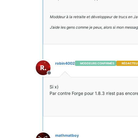
Moddeur à la retraite et développeur de trucs en Ja
J’aide les gens comme je peux, alors si mon messa
robin4002
MODDEURS CONFIRMÉS
RÉDACTEU
Hors-ligne
Si x)
Par contre Forge pour 1.8.3 n’est pas encor
mathmatboy