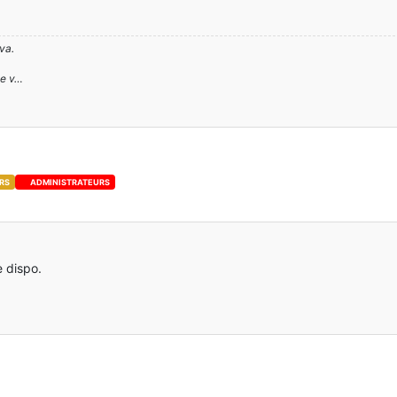
va.
ge v…
RS
ADMINISTRATEURS
e dispo.