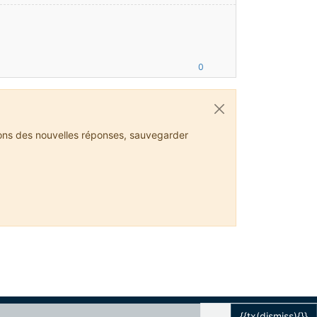
0
ions des nouvelles réponses, sauvegarder
{{tx(dismiss){}}