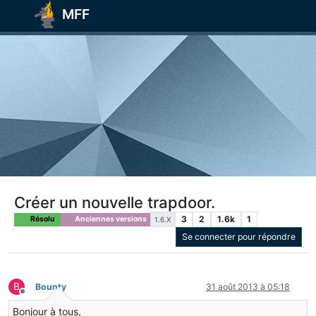
MFF
Créer un nouvelle trapdoor.
3
2
1.6k
1
Résolu
Anciennes versions
1.6.X
Se connecter pour répondre
B
Bounty
31 août 2013 à 05:18
Hors-ligne
Bonjour à tous,