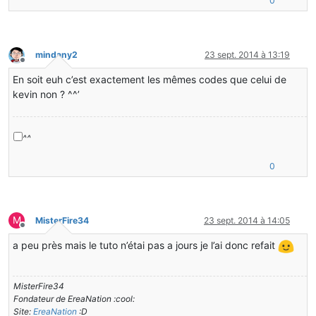
0
mindany2
23 sept. 2014 à 13:19
Hors-ligne
En soit euh c’est exactement les mêmes codes que celui de
kevin non ? ^^’
^^
0
M
MisterFire34
23 sept. 2014 à 14:05
Hors-ligne
a peu près mais le tuto n’étai pas a jours je l’ai donc refait
MisterFire34
Fondateur de EreaNation :cool:
Site:
EreaNation
:D