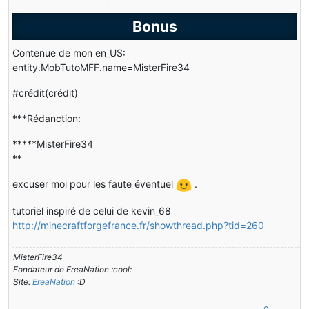
Bonus
Contenue de mon en_US:
entity.MobTutoMFF.name=MisterFire34
#crédit(crédit)
***Rédanction:
*****MisterFire34
**
excuser moi pour les faute éventuel
.
tutoriel inspiré de celui de kevin_68
http://minecraftforgefrance.fr/showthread.php?tid=260
MisterFire34
Fondateur de EreaNation :cool:
Site:
EreaNation
:D