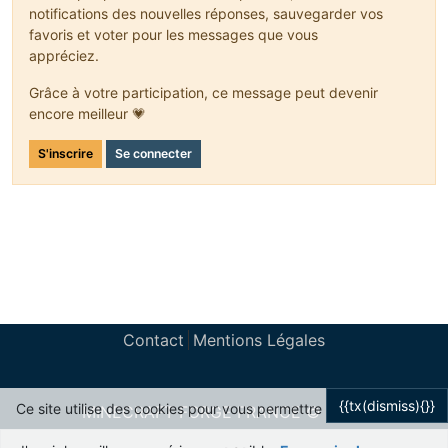
notifications des nouvelles réponses, sauvegarder vos
favoris et voter pour les messages que vous
appréciez.
Grâce à votre participation, ce message peut devenir
encore meilleur 💗
S'inscrire
Se connecter
Contact
Mentions Légales
{{tx(dismiss){}}
Ce site utilise des cookies pour vous permettre
MINECRAFT FORGE FRANCE © 2024
Powered by
NodeBB