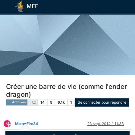
MFF
Créer une barre de vie (comme l'ender
dragon)
14
5
6.1k
1
Se connecter pour répondre
Archives
1.7.X
M
MisterFire34
23 sept. 2014 à 11:33
Hors-ligne