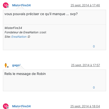
M
MisterFire34
25 sept. 2014 à 17:46
Hors-ligne
vous pouvais préciser ce qu’il manque … svp?
MisterFire34
Fondateur de EreaNation :cool:
Site:
EreaNation
:D
0
gagoi
25 sept. 2014 à 17:57
Hors-ligne
Relis le message de Robin
0
M
MisterFire34
25 sept. 2014 à 18:04