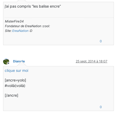
Hors-ligne
j’ai pas compris “les balise encre”
MisterFire34
Fondateur de EreaNation :cool:
Site:
EreaNation
:D
0
Diangle
25 sept. 2014 à 18:07
Hors-ligne
clique sur moi
[ancre=yolo]
#voilà(voilà)
[/ancre]
0