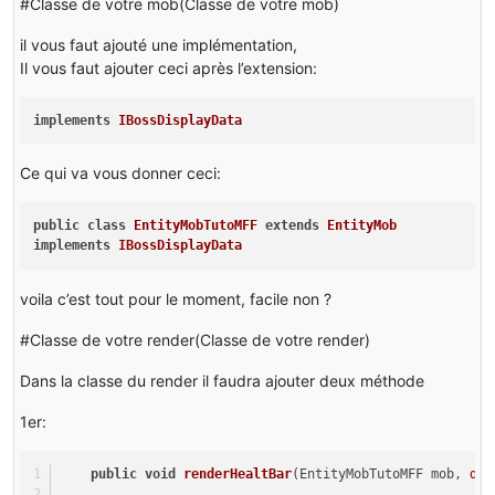
#Classe de votre mob(Classe de votre mob)
il vous faut ajouté une implémentation,
Il vous faut ajouter ceci après l’extension:
implements
IBossDisplayData
Ce qui va vous donner ceci:
public
class
EntityMobTutoMFF
extends
EntityMob
implements
IBossDisplayData
voila c’est tout pour le moment, facile non ?
#Classe de votre render(Classe de votre render)
Dans la classe du render il faudra ajouter deux méthode
1er:
public
void
renderHealtBar
(EntityMobTutoMFF mob, 
dou