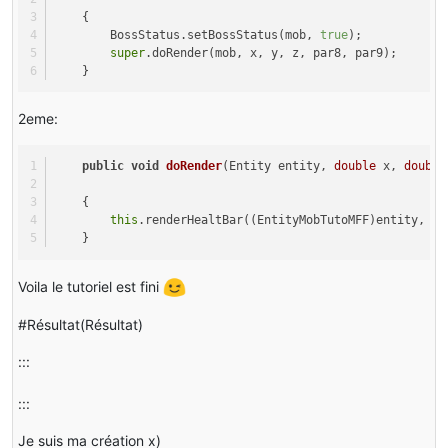
    {
        BossStatus.setBossStatus(mob, 
true
);
super
.doRender(mob, x, y, z, par8, par9);
    }
2eme:
public
void
doRender
(Entity entity, 
double
 x, 
double
    {
this
.renderHealtBar((EntityMobTutoMFF)entity, x,
    }
Voila le tutoriel est fini
#Résultat(Résultat)
:::
:::
Je suis ma création x)