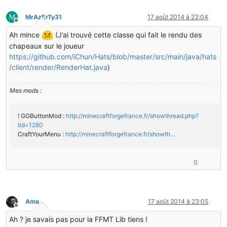
M
MrAzErTy31
17 août 2014 à 23:04
Hors-ligne
Ah mince
(J’ai trouvé cette classe qui fait le rendu des
chapeaux sur le joueur
https://github.com/iChun/Hats/blob/master/src/main/java/hats
/client/render/RenderHat.java
)
Mes mods :
! GGButtonMod :
http://minecraftforgefrance.fr/showthread.php?
tid=1280
CraftYourMenu :
http://minecraftforgefrance.fr/showth…
0
Ama
17 août 2014 à 23:05
Hors-ligne
Ah ? je savais pas pour la FFMT Lib tiens !