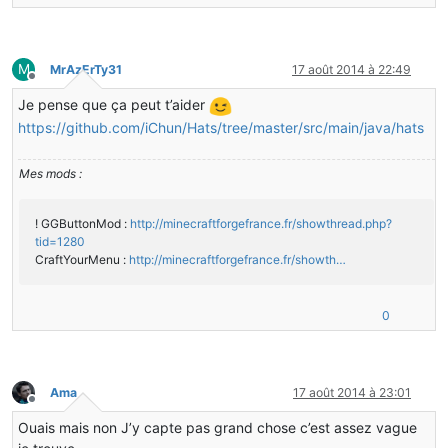
M
MrAzErTy31
17 août 2014 à 22:49
Hors-ligne
Je pense que ça peut t’aider
https://github.com/iChun/Hats/tree/master/src/main/java/hats
Mes mods :
! GGButtonMod :
http://minecraftforgefrance.fr/showthread.php?
tid=1280
CraftYourMenu :
http://minecraftforgefrance.fr/showth…
0
Ama
17 août 2014 à 23:01
Hors-ligne
Ouais mais non J’y capte pas grand chose c’est assez vague