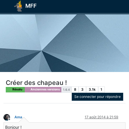
MFF
Créer des chapeau !
8
3
3.1k
1
Résolu
Anciennes versions
1.6.4
Se connecter pour répondre
Ama
17 août 2014 à 21:59
Hors-ligne
Bonjour !