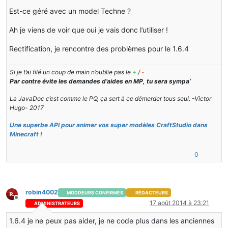
Est-ce géré avec un model Techne ?
Ah je viens de voir que oui je vais donc l’utiliser !
Rectification, je rencontre des problèmes pour le 1.6.4
Si je t’ai filé un coup de main n’oublie pas le
+
/
-
Par contre évite les demandes d’aides en MP, tu sera sympa’
La JavaDoc c’est comme le PQ, ça sert à ce démerder tous seul. -Victor
Hugo- 2017
Une superbe API pour animer vos super modèles CraftStudio dans
Minecraft !
0
robin4002
MODDEURS CONFIRMÉS
RÉDACTEURS
Hors-ligne
17 août 2014 à 23:21
ADMINISTRATEURS
1.6.4 je ne peux pas aider, je ne code plus dans les anciennes