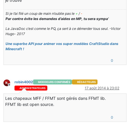
je trouve
Si je t’ai filé un coup de main n’oublie pas le
+
/
-
Par contre évite les demandes d’aides en MP, tu sera sympa’
La JavaDoc c’est comme le PQ, ça sert à ce démerder tous seul. -Victor
Hugo- 2017
Une superbe API pour animer vos super modèles CraftStudio dans
Minecraft !
0
robin4002
MODDEURS CONFIRMÉS
RÉDACTEURS
Hors-ligne
17 août 2014 à 23:02
ADMINISTRATEURS
Les chapeaux MFF / FFMT sont gérés dans FFMT lib.
FFMT lib est open source.
0