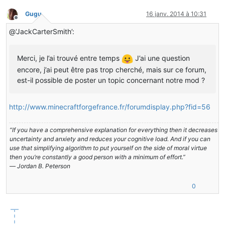
Gugu
16 janv. 2014 à 10:31
Hors-ligne
@‘JackCarterSmith’:
Merci, je l’ai trouvé entre temps
J’ai une question
encore, j’ai peut être pas trop cherché, mais sur ce forum,
est-il possible de poster un topic concernant notre mod ?
http://www.minecraftforgefrance.fr/forumdisplay.php?fid=56
“If you have a comprehensive explanation for everything then it decreases
uncertainty and anxiety and reduces your cognitive load. And if you can
use that simplifying algorithm to put yourself on the side of moral virtue
then you’re constantly a good person with a minimum of effort.”
― Jordan B. Peterson
0