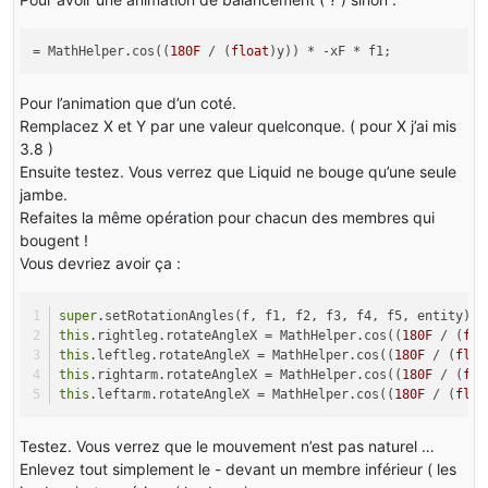
private
void
setRotation
(ModelRenderer model, 
floa
    {
        model.rotateAngleX = x;
= MathHelper.cos((
180F
/ (
float
)y)) * -xF * f1;
        model.rotateAngleY = y;
        model.rotateAngleZ = z;
    }
Pour l’animation que d’un coté.
Remplacez X et Y par une valeur quelconque. ( pour X j’ai mis
public
void
setRotationAngles
(
float
 f, 
float
 f1, 
f
3.8 )
    {
Ensuite testez. Vous verrez que Liquid ne bouge qu’une seule
super
.setRotationAngles(f, f1, f2, f3, f4, f5,
jambe.
Refaites la même opération pour chacun des membres qui
    }
}
bougent !
Vous devriez avoir ça :
super
.setRotationAngles(f, f1, f2, f3, f4, f5, entity);
this
.rightleg.rotateAngleX = MathHelper.cos((
180F
 / (
flo
this
.leftleg.rotateAngleX = MathHelper.cos((
180F
 / (
floa
this
.rightarm.rotateAngleX = MathHelper.cos((
180F
 / (
flo
this
.leftarm.rotateAngleX = MathHelper.cos((
180F
 / (
floa
Testez. Vous verrez que le mouvement n’est pas naturel …
Enlevez tout simplement le - devant un membre inférieur ( les