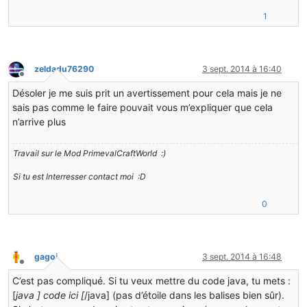
import
 net.minecraft.command.*;
1
import
 net.minecraft.crash.*;
import
 net.minecraft.creativetab.*;
import
 net.minecraft.dispenser.*;
import
 net.minecraft.enchantment.*;
import
 net.minecraft.entity.*;
zeldadu76290
3 sept. 2014 à 16:40
import
 net.minecraft.entity.ai.*;
Hors-ligne
import
 net.minecraft.entity.boss.*;
Désoler je me suis prit un avertissement pour cela mais je ne
import
 net.minecraft.entity.effect.*;
sais pas comme le faire pouvait vous m’expliquer que cela
import
 net.minecraft.entity.item.*;
n’arrive plus
import
 net.minecraft.entity.monster.*;
import
 net.minecraft.entity.passive.*;
import
 net.minecraft.entity.player.*;
Travail sur le Mod PrimevalCraftWorld :)
import
 net.minecraft.entity.projectile.*;
Si tu est Interresser contact moi :D
import
 net.minecraft.inventory.*;
import
 net.minecraft.item.*;
import
 net.minecraft.item.crafting.*;
0
import
 net.minecraft.nbt.*;
import
 net.minecraft.network.*;
import
 net.minecraft.network.rcon.*;
import
 net.minecraft.pathfinding.*;
gagoi
3 sept. 2014 à 16:48
import
 net.minecraft.potion.*;
Hors-ligne
import
 net.minecraft.profiler.*;
C’est pas compliqué. Si tu veux mettre du code java, tu mets :
import
 net.minecraft.server.*;
[
java ] code ici [
/java] (pas d’étoile dans les balises bien sûr).
import
 net.minecraft.server.dedicated.*;