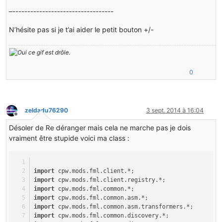
–----------------------------------
N’hésite pas si je t’ai aider le petit bouton +/-
0
zeldadu76290
3 sept. 2014 à 16:04
Hors-ligne
Désoler de Re déranger mais cela ne marche pas je dois
vraiment être stupide voici ma class :
import
 cpw.mods.fml.client.*;
import
 cpw.mods.fml.client.registry.*;
import
 cpw.mods.fml.common.*;
import
 cpw.mods.fml.common.asm.*;
import
 cpw.mods.fml.common.asm.transformers.*;
import
 cpw.mods.fml.common.discovery.*;