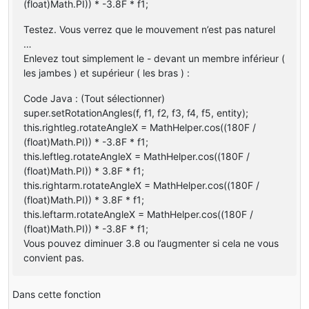
(float)Math.PI)) * -3.8F * f1;
jambe_gauche.addBox(
0F
, 
0F
, 
0F
, 
1
, 
4
, 
1
);
jambe_gauche.setRotationPoint(
1.3F
, 
3F
, 
5F
);
Testez. Vous verrez que le mouvement n’est pas naturel
jambe_gauche.setTextureSize(
64
, 
64
);
jambe_gauche.mirror = 
true
;
…
setRotation(jambe_gauche, 
1.047198F
, 
0F
, 
0F
);
Enlevez tout simplement le - devant un membre inférieur (
aile_droite = 
new
ModelRenderer
(
this
, 
25
, 
56
);
les jambes ) et supérieur ( les bras ) :
aile_droite.addBox(
0F
, 
0F
, 
0F
, 
12
, 
1
, 
7
);
aile_droite.setRotationPoint(-
14F
, 
0F
, 
0F
);
Code Java : (Tout sélectionner)
aile_droite.setTextureSize(
64
, 
64
);
super.setRotationAngles(f, f1, f2, f3, f4, f5, entity);
aile_droite.mirror = 
true
;
this.rightleg.rotateAngleX = MathHelper.cos((180F /
setRotation(aile_droite, 
0F
, 
0F
, 
0F
);
(float)Math.PI)) * -3.8F * f1;
}
this.leftleg.rotateAngleX = MathHelper.cos((180F /
public
void
render
(Entity entity, 
float
 f, 
float
 f1, 
f
(float)Math.PI)) * 3.8F * f1;
{
this.rightarm.rotateAngleX = MathHelper.cos((180F /
super
.render(entity, f, f1, f2, f3, f4, f5);
(float)Math.PI)) * 3.8F * f1;
setRotationAngles(f, f1, f2, f3, f4, f5, entity);
this.leftarm.rotateAngleX = MathHelper.cos((180F /
(float)Math.PI)) * -3.8F * f1;
aile_gauche.render(f5);
corps.render(f5);
Vous pouvez diminuer 3.8 ou l’augmenter si cela ne vous
bras_sous_aile_droite.render(f5);
convient pas.
bras_sous_aile_gauche.render(f5);
cou.render(f5);
tete.render(f5);
Dans cette fonction
queue.render(f5);