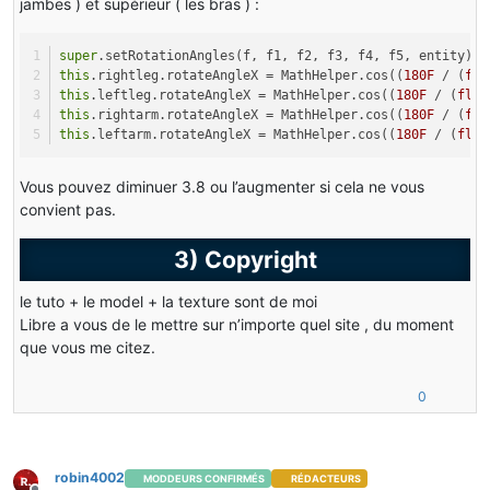
jambes ) et supérieur ( les bras ) :
super
.setRotationAngles(f, f1, f2, f3, f4, f5, entity);
this
.rightleg.rotateAngleX = MathHelper.cos((
180F
 / (
flo
this
.leftleg.rotateAngleX = MathHelper.cos((
180F
 / (
floa
this
.rightarm.rotateAngleX = MathHelper.cos((
180F
 / (
flo
this
.leftarm.rotateAngleX = MathHelper.cos((
180F
 / (
floa
Vous pouvez diminuer 3.8 ou l’augmenter si cela ne vous
convient pas.
3) Copyright
le tuto + le model + la texture sont de moi
Libre a vous de le mettre sur n’importe quel site , du moment
que vous me citez.
0
robin4002
MODDEURS CONFIRMÉS
RÉDACTEURS