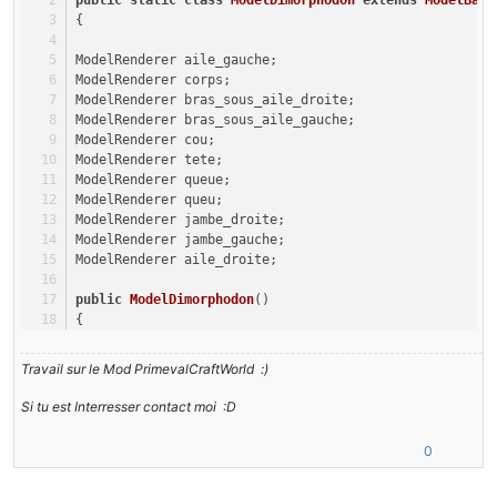
public
static
class
ModelDimorphodon
extends
ModelBase
{
ModelRenderer aile_gauche;
ModelRenderer corps;
ModelRenderer bras_sous_aile_droite;
ModelRenderer bras_sous_aile_gauche;
ModelRenderer cou;
ModelRenderer tete;
ModelRenderer queue;
ModelRenderer queu;
ModelRenderer jambe_droite;
ModelRenderer jambe_gauche;
ModelRenderer aile_droite;
public
ModelDimorphodon
()
{
textureWidth = 
64
;
textureHeight = 
64
;
Travail sur le Mod PrimevalCraftWorld :)
aile_gauche = 
new
ModelRenderer
(
this
, 
1
, 
48
);
Si tu est Interresser contact moi :D
aile_gauche.addBox(
0F
, 
0F
, 
0F
, 
12
, 
1
, 
7
);
aile_gauche.setRotationPoint(
2F
, 
0F
, 
0F
);
0
aile_gauche.setTextureSize(
64
, 
64
);
aile_gauche.mirror = 
true
;