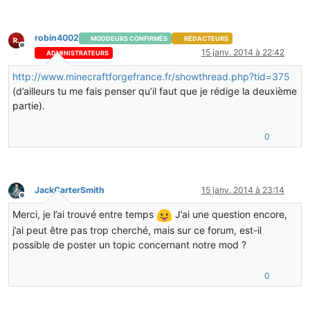
robin4002
MODDEURS CONFIRMÉS
RÉDACTEURS
Hors-ligne
15 janv. 2014 à 22:42
ADMINISTRATEURS
http://www.minecraftforgefrance.fr/showthread.php?tid=375
(d’ailleurs tu me fais penser qu’il faut que je rédige la deuxième
partie).
0
JackCarterSmith
15 janv. 2014 à 23:14
Hors-ligne
Merci, je l’ai trouvé entre temps
J’ai une question encore,
j’ai peut être pas trop cherché, mais sur ce forum, est-il
possible de poster un topic concernant notre mod ?
0