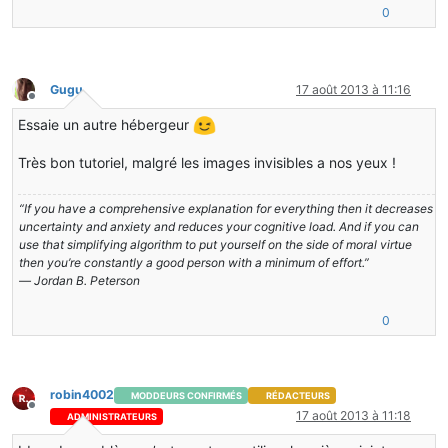
0
Gugu
17 août 2013 à 11:16
Hors-ligne
Essaie un autre hébergeur
Très bon tutoriel, malgré les images invisibles a nos yeux !
“If you have a comprehensive explanation for everything then it decreases
uncertainty and anxiety and reduces your cognitive load. And if you can
use that simplifying algorithm to put yourself on the side of moral virtue
then you’re constantly a good person with a minimum of effort.”
― Jordan B. Peterson
0
robin4002
MODDEURS CONFIRMÉS
RÉDACTEURS
Hors-ligne
17 août 2013 à 11:18
ADMINISTRATEURS