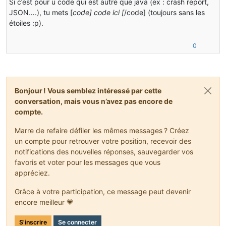
Si c’est pour u code qui est autre que java (ex : crash report,
import
 net.minecraft.server.gui.*;
JSON….), tu mets [
code] code ici [
/code] (toujours sans les
import
 net.minecraft.server.integrated.*;
étoiles :p).
import
 net.minecraft.server.management.*;
import
 net.minecraft.src.*;
import
 net.minecraft.stats.*;
0
import
 net.minecraft.tileentity.*;
import
 net.minecraft.util.*;
import
 net.minecraft.village.*;
import
 net.minecraft.world.*;
import
 net.minecraft.world.biome.*;
Bonjour ! Vous semblez intéressé par cette
import
 net.minecraft.world.chunk.*;
conversation, mais vous n’avez pas encore de
import
 net.minecraft.world.chunk.storage.*;
compte.
import
 net.minecraft.world.demo.*;
import
 net.minecraft.world.gen.*;
Marre de refaire défiler les mêmes messages ? Créez
import
 net.minecraft.world.gen.feature.*;
un compte pour retrouver votre position, recevoir des
import
 net.minecraft.world.gen.layer.*;
import
 net.minecraft.world.gen.structure.*;
notifications des nouvelles réponses, sauvegarder vos
import
 net.minecraft.world.storage.*;
favoris et voter pour les messages que vous
import
 net.minecraftforge.classloading.*;
appréciez.
import
 net.minecraftforge.client.*;
import
 net.minecraftforge.client.event.*;
Grâce à votre participation, ce message peut devenir
import
 net.minecraftforge.client.event.sound.*;
encore meilleur 💗
import
 net.minecraftforge.common.*;
import
 net.minecraftforge.event.*;
S'inscrire
Se connecter
import
 net.minecraftforge.event.entity.*;