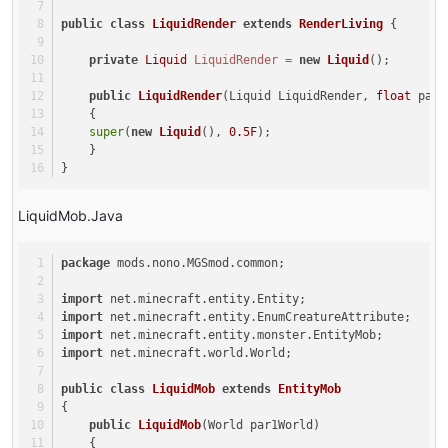
        textureWidth = 
128
;
public
class
LiquidRender
extends
RenderLiving
 {
        textureHeight = 
128
;
private
Liquid
LiquidRender
=
new
Liquid
();
        head = 
new
ModelRenderer
(
this
, 
0
, 
0
);
        head.addBox(-
4F
, -
8F
, -
4F
, 
8
, 
8
, 
8
);
public
LiquidRender
(Liquid LiquidRender, 
float
 par2
        head.setRotationPoint(
0F
, 
0F
, 
0F
);
    {
        head.setTextureSize(
128
, 
128
);
super
(
new
Liquid
(), 
0.5F
);
        head.mirror = 
true
;
    }
        setRotation(head, 
0F
, 
0F
, 
0F
);
}
        body = 
new
ModelRenderer
(
this
, 
16
, 
16
);
        body.addBox(-
4F
, 
0F
, -
2F
, 
8
, 
12
, 
4
);
        body.setRotationPoint(
0F
, 
0F
, 
0F
);
LiquidMob.Java
        body.setTextureSize(
128
, 
128
);
        body.mirror = 
true
;
package
 mods.nono.MGSmod.common;
        setRotation(body, 
0F
, 
0F
, 
0F
);
        rightarm = 
new
ModelRenderer
(
this
, 
40
, 
16
);
import
 net.minecraft.entity.Entity;
        rightarm.addBox(-
3F
, -
2F
, -
2F
, 
4
, 
12
, 
4
);
import
 net.minecraft.entity.EnumCreatureAttribute;
        rightarm.setRotationPoint(-
5F
, 
2F
, 
0F
);
import
 net.minecraft.entity.monster.EntityMob;
        rightarm.setTextureSize(
128
, 
128
);
import
 net.minecraft.world.World;
        rightarm.mirror = 
true
;
        setRotation(rightarm, 
0F
, 
0F
, 
0F
);
public
class
LiquidMob
extends
EntityMob
        leftarm = 
new
ModelRenderer
(
this
, 
40
, 
16
);
{
        leftarm.addBox(-
1F
, -
2F
, -
2F
, 
4
, 
12
, 
4
);
public
LiquidMob
(World par1World)
        leftarm.setRotationPoint(
5F
, 
2F
, 
0F
);
    {
        leftarm.setTextureSize(
128
, 
128
);