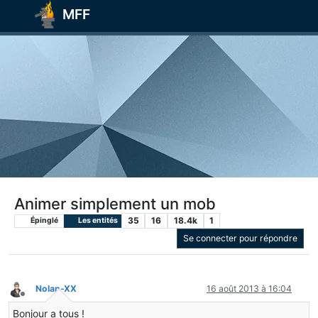
MFF
Animer simplement un mob
35
16
18.4k
1
Épinglé
Les entités
Se connecter pour répondre
Nolan-XX
16 août 2013 à 16:04
Hors-ligne
Bonjour a tous !