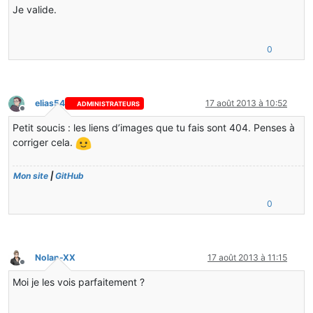
Je valide.
0
elias54
17 août 2013 à 10:52
ADMINISTRATEURS
Hors-ligne
Petit soucis : les liens d’images que tu fais sont 404. Penses à
corriger cela.
Mon site
|
GitHub
0
Nolan-XX
17 août 2013 à 11:15
Hors-ligne
Moi je les vois parfaitement ?