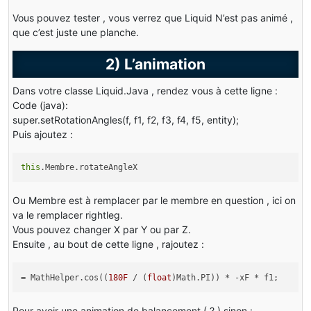
        setRotation(HairD, 
0F
, 
0F
, 
0F
);
Vous pouvez tester , vous verrez que Liquid N’est pas animé ,
        HairG = 
new
ModelRenderer
(
this
, 
0
, 
65
);
que c’est juste une planche.
        HairG.addBox(
0F
, 
0F
, 
0F
, 
1
, 
7
, 
1
);
        HairG.setRotationPoint(-
4F
, -
1F
, -
3F
);
2) L’animation
        HairG.setTextureSize(
128
, 
128
);
        HairG.mirror = 
true
;
        setRotation(HairG, 
0F
, 
0F
, 
0F
);
Dans votre classe Liquid.Java , rendez vous à cette ligne :
    }
Code (java):
super.setRotationAngles(f, f1, f2, f3, f4, f5, entity);
public
void
render
(Entity entity, 
float
 f, 
float
 f
Puis ajoutez :
    {
super
.render(entity, f, f1, f2, f3, f4, f5);
        setRotationAngles(f, f1, f2, f3, f4, f5, entit
this
.Membre.rotateAngleX
        head.render(f5);
        body.render(f5);
        rightarm.render(f5);
Ou Membre est à remplacer par le membre en question , ici on
        leftarm.render(f5);
va le remplacer rightleg.
        rightleg.render(f5);
Vous pouvez changer X par Y ou par Z.
        leftleg.render(f5);
Ensuite , au bout de cette ligne , rajoutez :
        HairA.render(f5);
        HairD.render(f5);
        HairG.render(f5);
= MathHelper.cos((
180F
/ (
float
)Math.PI)) * -xF * f1;
    }
Pour avoir une animation de balancement ( ? ) sinon :