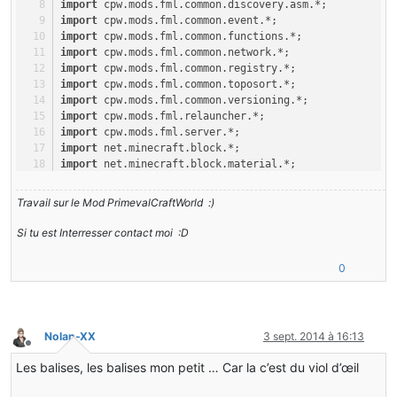
import
 cpw.mods.fml.common.discovery.asm.*;
import
 cpw.mods.fml.common.event.*;
import
 cpw.mods.fml.common.functions.*;
import
 cpw.mods.fml.common.network.*;
import
 cpw.mods.fml.common.registry.*;
import
 cpw.mods.fml.common.toposort.*;
import
 cpw.mods.fml.common.versioning.*;
import
 cpw.mods.fml.relauncher.*;
import
 cpw.mods.fml.server.*;
import
 net.minecraft.block.*;
import
 net.minecraft.block.material.*;
import
 net.minecraft.client.*;
import
 net.minecraft.client.audio.*;
Travail sur le Mod PrimevalCraftWorld :)
import
 net.minecraft.client.entity.*;
import
 net.minecraft.client.gui.*;
Si tu est Interresser contact moi :D
import
 net.minecraft.client.gui.achievement.*;
import
 net.minecraft.client.gui.inventory.*;
0
import
 net.minecraft.client.model.*;
import
 net.minecraft.client.multiplayer.*;
import
 net.minecraft.client.particle.*;
import
 net.minecraft.client.renderer.*;
Nolan-XX
3 sept. 2014 à 16:13
import
 net.minecraft.client.renderer.culling.*;
Hors-ligne
import
 net.minecraft.client.renderer.entity.*;
Les balises, les balises mon petit … Car la c’est du viol d’œil
import
 net.minecraft.client.renderer.tileentity.*;
import
 net.minecraft.client.settings.*;