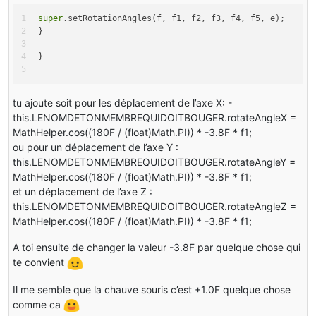
queu.render(f5);
super
jambe_droite.render(f5);
.setRotationAngles(f, f1, f2, f3, f4, f5, e);
}
jambe_gauche.render(f5);
aile_droite.render(f5);
}
}
private
void
setRotation
(ModelRenderer model, 
float
 x,
{
tu ajoute soit pour les déplacement de l’axe X: -
model.rotateAngleX = x;
this.LENOMDETONMEMBREQUIDOITBOUGER.rotateAngleX =
model.rotateAngleY = y;
MathHelper.cos((180F / (float)Math.PI)) * -3.8F * f1;
model.rotateAngleZ = z;
ou pour un déplacement de l’axe Y :
}
this.LENOMDETONMEMBREQUIDOITBOUGER.rotateAngleY =
MathHelper.cos((180F / (float)Math.PI)) * -3.8F * f1;
public
void
setRotationAngles
(
float
 f, 
float
 f1, 
float
et un déplacement de l’axe Z :
this.LENOMDETONMEMBREQUIDOITBOUGER.rotateAngleZ =
{
MathHelper.cos((180F / (float)Math.PI)) * -3.8F * f1;
super
.setRotationAngles(f, f1, f2, f3, f4, f5, e);
}
A toi ensuite de changer la valeur -3.8F par quelque chose qui
}
te convient
}
Il me semble que la chauve souris c’est +1.0F quelque chose
comme ca