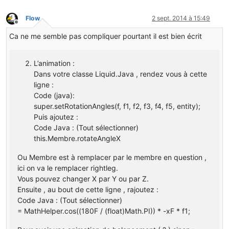
setRotation(aile_gauche, 
0F
, 
0F
, 
0F
);
corps = 
new
ModelRenderer
(
this
, 
20
, 
35
);
Flow
2 sept. 2014 à 15:49
corps.addBox(
0F
, 
0F
, 
0F
, 
4
, 
4
, 
8
);
Hors-ligne
corps.setRotationPoint(-
2F
, -
1F
, 
0F
);
Ca ne me semble pas compliquer pourtant il est bien écrit
corps.setTextureSize(
64
, 
64
);
corps.mirror = 
true
;
setRotation(corps, 
0F
, 
0F
, 
0F
);
L’animation :
bras_sous_aile_droite = 
new
ModelRenderer
(
this
, 
41
, 
51
Dans votre classe Liquid.Java , rendez vous à cette
bras_sous_aile_droite.addBox(
0F
, 
0F
, 
0F
, 
4
, 
1
, 
1
);
ligne :
bras_sous_aile_droite.setRotationPoint(-
6F
, 
1.1F
, 
3F
);
bras_sous_aile_droite.setTextureSize(
64
, 
64
);
Code (java):
bras_sous_aile_droite.mirror = 
true
;
super.setRotationAngles(f, f1, f2, f3, f4, f5, entity);
setRotation(bras_sous_aile_droite, 
0F
, 
0F
, 
0F
);
Puis ajoutez :
bras_sous_aile_gauche = 
new
ModelRenderer
(
this
, 
13
, 
59
Code Java : (Tout sélectionner)
bras_sous_aile_gauche.addBox(
0F
, 
0F
, 
0F
, 
4
, 
1
, 
1
);
this.Membre.rotateAngleX
bras_sous_aile_gauche.setRotationPoint(
2F
, 
1.1F
, 
3F
);
bras_sous_aile_gauche.setTextureSize(
64
, 
64
);
Ou Membre est à remplacer par le membre en question ,
bras_sous_aile_gauche.mirror = 
true
;
setRotation(bras_sous_aile_gauche, 
0F
, 
0F
, 
0F
);
ici on va le remplacer rightleg.
cou = 
new
ModelRenderer
(
this
, 
26
, 
27
);
Vous pouvez changer X par Y ou par Z.
cou.addBox(
0F
, 
0F
, 
0F
, 
2
, 
2
, 
4
);
Ensuite , au bout de cette ligne , rajoutez :
cou.setRotationPoint(-
1F
, 
0F
, -
4F
);
Code Java : (Tout sélectionner)
cou.setTextureSize(
64
, 
64
);
= MathHelper.cos((180F / (float)Math.PI)) * -xF * f1;
cou.mirror = 
true
;
setRotation(cou, 
0F
, 
0F
, 
0F
);