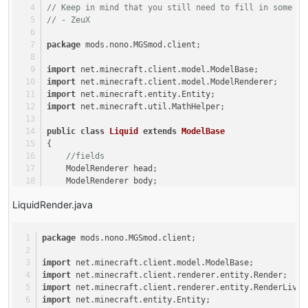
// Keep in mind that you still need to fill in some bl
// - ZeuX
package
 mods.nono.MGSmod.client;
import
 net.minecraft.client.model.ModelBase;
import
 net.minecraft.client.model.ModelRenderer;
import
 net.minecraft.entity.Entity;
import
 net.minecraft.util.MathHelper;
public
class
Liquid
extends
ModelBase
{
//fields
    ModelRenderer head;
    ModelRenderer body;
    ModelRenderer rightarm;
LiquidRender.java
    ModelRenderer leftarm;
    ModelRenderer rightleg;
    ModelRenderer leftleg;
package
 mods.nono.MGSmod.client;
    ModelRenderer HairA;
    ModelRenderer HairD;
import
 net.minecraft.client.model.ModelBase;
    ModelRenderer HairG;
import
 net.minecraft.client.renderer.entity.Render;
import
 net.minecraft.client.renderer.entity.RenderLivin
public
Liquid
()
import
 net.minecraft.entity.Entity;
    {