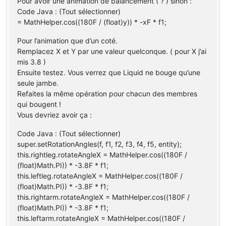
Pour avoir une animation de balancement ( ? ) sinon :
tete = 
new
ModelRenderer
(
this
, 
24
, 
16
);
Code Java : (Tout sélectionner)
tete.addBox(
0F
, 
0F
, 
0F
, 
3
, 
4
, 
5
);
tete.setRotationPoint(-
1.5F
, -
1F
, -
9F
);
= MathHelper.cos((180F / (float)y)) * -xF * f1;
tete.setTextureSize(
64
, 
64
);
tete.mirror = 
true
;
Pour l’animation que d’un coté.
setRotation(tete, 
0F
, 
0F
, 
0F
);
Remplacez X et Y par une valeur quelconque. ( pour X j’ai
queue = 
new
ModelRenderer
(
this
, 
35
, 
3
);
mis 3.8 )
queue.addBox(
0F
, 
0F
, 
0F
, 
3
, 
2
, 
3
);
Ensuite testez. Vous verrez que Liquid ne bouge qu’une
queue.setRotationPoint(-
1.5F
, -
1F
, 
8F
);
seule jambe.
queue.setTextureSize(
64
, 
64
);
Refaites la même opération pour chacun des membres
queue.mirror = 
true
;
setRotation(queue, 
0F
, 
0F
, 
0F
);
qui bougent !
queu = 
new
ModelRenderer
(
this
, 
16
, 
2
);
Vous devriez avoir ça :
queu.addBox(
0F
, 
0F
, 
0F
, 
1
, 
1
, 
7
);
queu.setRotationPoint(-
0.5F
, -
1F
, 
11F
);
Code Java : (Tout sélectionner)
queu.setTextureSize(
64
, 
64
);
super.setRotationAngles(f, f1, f2, f3, f4, f5, entity);
queu.mirror = 
true
;
this.rightleg.rotateAngleX = MathHelper.cos((180F /
setRotation(queu, 
0F
, 
0F
, 
0F
);
(float)Math.PI)) * -3.8F * f1;
jambe_droite = 
new
ModelRenderer
(
this
, 
43
, 
15
);
jambe_droite.addBox(
0F
, 
0F
, 
0F
, 
1
, 
4
, 
1
);
this.leftleg.rotateAngleX = MathHelper.cos((180F /
jambe_droite.setRotationPoint(-
2.3F
, 
3F
, 
5F
);
(float)Math.PI)) * -3.8F * f1;
jambe_droite.setTextureSize(
64
, 
64
);
this.rightarm.rotateAngleX = MathHelper.cos((180F /
jambe_droite.mirror = 
true
;
(float)Math.PI)) * -3.8F * f1;
setRotation(jambe_droite, 
1.047198F
, -
0.0174533F
, 
0F
);
this.leftarm.rotateAngleX = MathHelper.cos((180F /
jambe_gauche = 
new
ModelRenderer
(
this
, 
17
, 
15
);