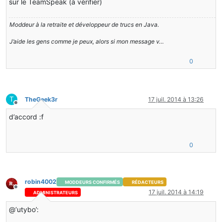
sur le TeamSpeak (à vérifier)
Moddeur à la retraite et développeur de trucs en Java.
J’aide les gens comme je peux, alors si mon message v…
0
T
TheGeek3r
17 juil. 2014 à 13:26
Hors-ligne
d’accord :f
0
robin4002
MODDEURS CONFIRMÉS
RÉDACTEURS
Hors-ligne
17 juil. 2014 à 14:19
ADMINISTRATEURS
@‘utybo’: