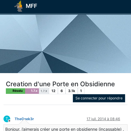
MFF
Creation d'une Porte en Obsidienne
12
6
3.1k
1
Résolu
1.7.x
1.7.X
Se connecter pour répondre
T
TheGeek3r
17 juil. 2014 à 08:46
Hors-ligne
Bonjour, j’aimerais créer une porte en obsidienne (incassable) ,