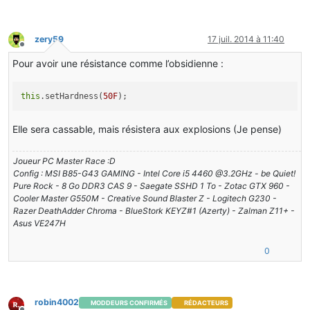
zery59
17 juil. 2014 à 11:40
Hors-ligne
Pour avoir une résistance comme l’obsidienne :
this
.setHardness(
50F
);
Elle sera cassable, mais résistera aux explosions (Je pense)
Joueur PC Master Race :D
Config : MSI B85-G43 GAMING - Intel Core i5 4460 @3.2GHz - be Quiet!
Pure Rock - 8 Go DDR3 CAS 9 - Saegate SSHD 1 To - Zotac GTX 960 -
Cooler Master G550M - Creative Sound Blaster Z - Logitech G230 -
Razer DeathAdder Chroma - BlueStork KEYZ#1 (Azerty) - Zalman Z11+ -
Asus VE247H
0
robin4002
MODDEURS CONFIRMÉS
RÉDACTEURS