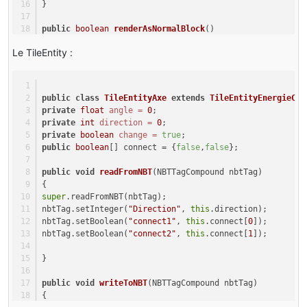
}
public
boolean
renderAsNormalBlock
()
{
Le TileEntity :
return
false
;
}
public
boolean
isOpaqueCube
()
public
class
TileEntityAxe
extends
TileEntityEnergieCon
{
private
float
angle
=
0
;
return
false
;
private
int
direction
=
0
;
}
private
boolean
change
=
true
;
public
boolean
[] connect = {
false
,
false
};
/**
* The type of render function that is called for this b
public
void
readFromNBT
(NBTTagCompound nbtTag)
*/
{
public
int
getRenderType
()
super
.readFromNBT(nbtTag);
{
nbtTag.setInteger(
"Direction"
, 
this
.direction);
return
 ClientProxy.renderInventoryHandEnergieMakerId;
nbtTag.setBoolean(
"connect1"
, 
this
.connect[
0
]);
}
nbtTag.setBoolean(
"connect2"
, 
this
.connect[
1
]);
@Override
}
public
 TileEntity 
createNewTileEntity
(World var1, 
int
 v
return
new
TileEntityAxe
();
public
void
writeToNBT
(NBTTagCompound nbtTag)
}
{