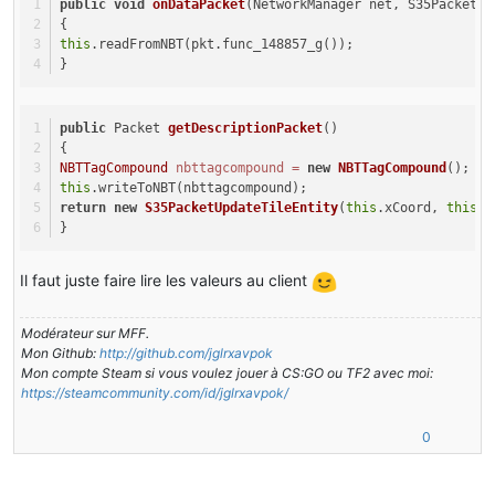
public
void
onDataPacket
(NetworkManager net, S35PacketUp
{
this
.readFromNBT(pkt.func_148857_g());
}
public
 Packet 
getDescriptionPacket
()
{
NBTTagCompound
nbttagcompound
=
new
NBTTagCompound
();
this
.writeToNBT(nbttagcompound);
return
new
S35PacketUpdateTileEntity
(
this
.xCoord, 
this
.y
}
Il faut juste faire lire les valeurs au client
Modérateur sur MFF.
Mon Github:
http://github.com/jglrxavpok
Mon compte Steam si vous voulez jouer à CS:GO ou TF2 avec moi:
https://steamcommunity.com/id/jglrxavpok/
0