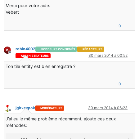
super
.writeToNBT(nbtTag);
}
Merci pour votre aide.
connect[
0
] = nbtTag.getBoolean(
"connect1"
);
connect[
1
] = nbtTag.getBoolean(
"connect2"
);
Vebert
direction = nbtTag.getInteger(
"Direction"
);
}
0
}
}
robin4002
MODDEURS CONFIRMÉS
RÉDACTEURS
Hors-ligne
30 mars 2014 à 00:52
ADMINISTRATEURS
Ton tile entity est bien enregistré ?
0
jglrxavpok
30 mars 2014 à 06:23
MODÉRATEURS
Hors-ligne
J’ai eu le même problème récemment, ajoute ces deux
méthodes: