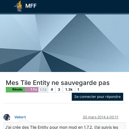
MFF
Mes Tile Entity ne sauvegarde pas
4
3
1.3k
1
Résolu
1.7.x
1.7.2
Se connecter pour répondre
Vebert
30 mars 2014 à 00:11
Hors-ligne
J’ai crée des Tile Entity pour mon mod en 1.7.2, (j’ai suivis les