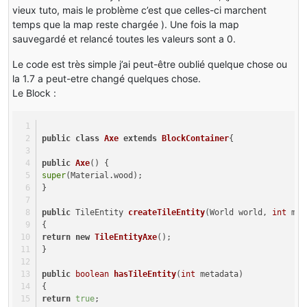
vieux tuto, mais le problème c’est que celles-ci marchent
temps que la map reste chargée ). Une fois la map
sauvegardé et relancé toutes les valeurs sont a 0.
Le code est très simple j’ai peut-être oublié quelque chose ou
la 1.7 a peut-etre changé quelques chose.
Le Block :
public
class
Axe
extends
BlockContainer
{
public
Axe
()
 {
super
(Material.wood);
}
public
 TileEntity 
createTileEntity
(World world, 
int
 met
{
return
new
TileEntityAxe
();
}
public
boolean
hasTileEntity
(
int
 metadata)
{
return
true
;