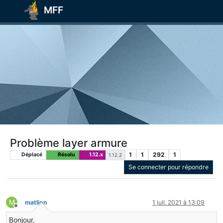
MFF
Problème layer armure
1
1
292
1
Déplacé
Résolu
1.12.x
1.12.2
Se connecter pour répondre
M
matlion
1 juil. 2021 à 13:09
Hors-ligne
Bonjour,