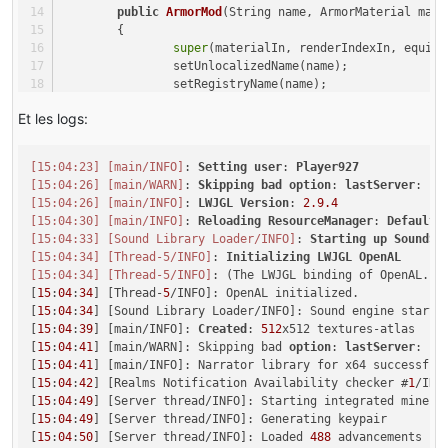
public
ArmorMod
(String name, ArmorMaterial mate
	{
super
(materialIn, renderIndexIn, equipm
		setUnlocalizedName(name);
		setRegistryName(name);
	}
Et les logs:
public
 String 
getArmorTexture
(ItemStack stack, Enti
    {
[15:04:23]
[main/INFO]
: 
Setting
user
: 
Player927
if
(slot == 
2
)
[15:04:26]
[main/WARN]
: 
Skipping
bad
option
: 
lastServer
        {
[15:04:26]
[main/INFO]
: 
LWJGL
Version
: 
2.9
.4
return
 References.MODID + 
":"
 + 
"textures/m
[15:04:30]
[main/INFO]
: 
Reloading
ResourceManager
: 
Default
,
        }
[15:04:33]
[Sound Library Loader/INFO]
: 
Starting
up
SoundSy
[15:04:34]
[Thread-5/INFO]
: 
Initializing
LWJGL
OpenAL
else
[15:04:34]
[Thread-5/INFO]
: (The LWJGL binding of OpenAL.  
        {
[
15
:
04
:
34
] [Thread-
5
/INFO]: OpenAL initialized.

return
 References.MODID + 
":"
 + 
"textures/m
[
15
:
04
:
34
] [Sound Library Loader/INFO]: Sound engine started
        }
[
15
:
04
:
39
] [main/INFO]: 
Created
: 
512
x512 textures-atlas

    }
[
15
:
04
:
41
] [main/WARN]: Skipping bad 
option
: 
lastServer
:

[
15
:
04
:
41
] [main/INFO]: Narrator library for x64 successfull
}
[
15
:
04
:
42
] [Realms Notification Availability checker #
1
/INF
[
15
:
04
:
49
] [Server thread/INFO]: Starting integrated minecr
[
15
:
04
:
49
] [Server thread/INFO]: Generating keypair

[
15
:
04
:
50
] [Server thread/INFO]: Loaded 
488
 advancements
