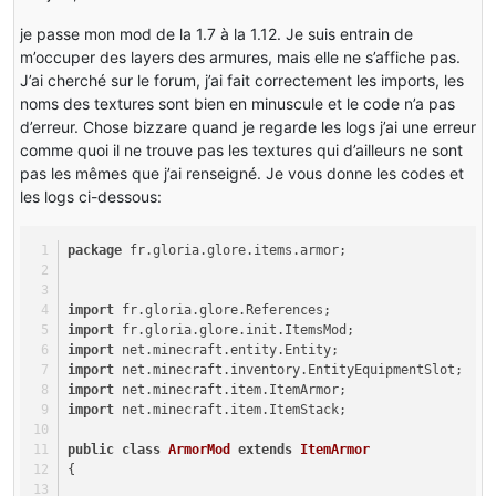
je passe mon mod de la 1.7 à la 1.12. Je suis entrain de
m’occuper des layers des armures, mais elle ne s’affiche pas.
J’ai cherché sur le forum, j’ai fait correctement les imports, les
noms des textures sont bien en minuscule et le code n’a pas
d’erreur. Chose bizzare quand je regarde les logs j’ai une erreur
comme quoi il ne trouve pas les textures qui d’ailleurs ne sont
pas les mêmes que j’ai renseigné. Je vous donne les codes et
les logs ci-dessous:
package
 fr.gloria.glore.items.armor;
import
 fr.gloria.glore.References;
import
 fr.gloria.glore.init.ItemsMod;
import
 net.minecraft.entity.Entity;
import
 net.minecraft.inventory.EntityEquipmentSlot;
import
 net.minecraft.item.ItemArmor;
import
 net.minecraft.item.ItemStack;
public
class
ArmorMod
extends
ItemArmor
{