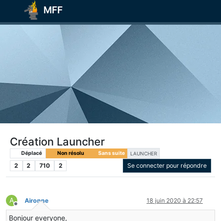
MFF
Création Launcher
Déplacé
Non résolu
Sans suite
LAUNCHER
2
2
710
2
Se connecter pour répondre
A
Aironne
18 juin 2020 à 22:57
Hors-ligne
Bonjour everyone,