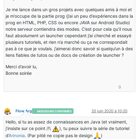
Je me lance dans un gros projets avec quelques amis à moi et
je m’occupe de la partie prog (j’ai un peu d’expériences dans la
prog en HTML, PHP, CSS ou encore JAVA sur Android Studio)
notre serveur contiendra des modes. C’est pour cela qu’il nous
faut absolument un launcher cependant j’ai cherché et essayé
plusieurs tutoriels, et rien n’a marché ou ça ne correspondait
pas à ce que je voulais. j’aimerai donc savoir si quelqu’un à des
liens fiables de tutos ou de docs de création de launcher ?
Merci d’avoir lu,
Bonne soirée
0
Flow Arg
20 juin 2020 à 10:20
MODDEURS CONFIRMÉS
Hors-ligne
Hello, si tu as assez de connaissances en Java (et vraiment,
j’insiste sur ce point /!\
), tu peux suivre la série de tutoriel
d’
Arinonia
. (Par pitié ne copie pas le design
)