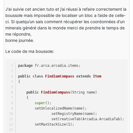
J’ai suivie cet ancien tuto et j’ai réussi à refaire correctement la
boussole mais impossible de localiser un bloc a l’aide de celle-
ci. Si quelqu’un sais comment récupérer les coordonnées d’un
minerais généré dans le monde merci de prendre le temps de
me répondre,
bonne journée.
Le code de ma boussole:
package
 fr.arca.arcadia.items;
public
class
FindiumCompass
extends
Item
{
public
FindiumCompass
(String name)
    {
super
();
    	setUnlocalizedName(name);
		setRegistryName(name);
		setCreativeTab(Arcadia.ArcadiaTab);
        setMaxStackSize(
1
);