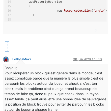
        addPropertyOverride
        (
new
ResourceLocation
(
"angle"
), 
          {
@SideOnly(Side.CLIENT)
double
 rotation;
0
@SideOnly(Side.CLIENT)
double
 rota;
@SideOnly(Side.CLIENT)
long
 lastUpdateTick;
double
blockX
=
0
;
LeBossMax2
30 juin 2020 à 10:10
double
blockZ
=
0
;
Hors-ligne
Bonjour,
@SideOnly(Side.CLIENT)
Pour récupérer un block qui est généré dans le monde, c’est
@Override
public
float
apply
(ItemStack stack, World w
assez compliqué parce que la manière la plus simple c’est de
            {
parcourir les blocks autour du joueur et check si c’est ton
if
 (entityLiving == 
null
 && !stack.isOn
block, mais le problème c’est que ça prend beaucoup de
final
boolean
entityExists
=
 entityLivi
temps de faire ça, donc tu peux que check dans un rayon
assez faible. ça peut aussi être une bonne idée de sauvegardé
final
Entity
entity
=
 (Entity) (entityE
la position du block trouvé pour éviter de parcourir les blocks
if
 (world == 
null
) world = entity.world
autour du joueur à chaque frame