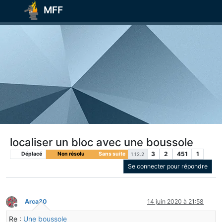
MFF
localiser un bloc avec une boussole
3
2
451
1
Déplacé
Non résolu
Sans suite
1.12.2
Se connecter pour répondre
Arca30
14 juin 2020 à 21:58
Hors-ligne
Re :
Une boussole