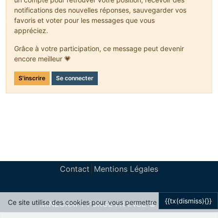
private
double
wobble
(World world, 
double
 a
notifications des nouvelles réponses, sauvegarder vos
            {
favoris et voter pour les messages que vous
if
 (world.getTotalWorldTime() != lastUp
appréciez.
                {
                    lastUpdateTick = world.getTotalWorl
Grâce à votre participation, ce message peut devenir
double
d0
=
 amount - rotation;
                    d0 %= Math.PI * 
2D
;
encore meilleur 💗
                    d0 = MathHelper.clamp(d0, -
1.0D
, 
1.
                    rota += d0 * 
0.1D
;
S'inscrire
Se connecter
                    rota *= 
0.8D
;
                    rotation += rota;
                }
return
 rotation;
            }
          }
        );
Contact
Mentions Légales
    }
}
{{tx(dismiss){}}
Ce site utilise des cookies pour vous permettre
MINECRAFT FORGE FRANCE © 2024