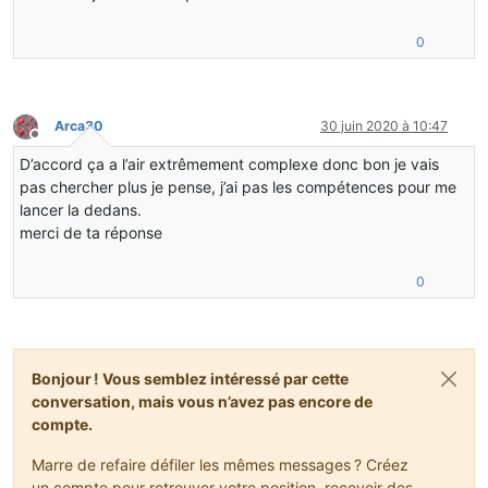
double
rotation
=
 entityExists ? (
doubl
0
                rotation %= 
360.0D
;
double
adjusted
=
 Math.PI - ((rotation 
Arca30
30 juin 2020 à 10:47
if
 (entityExists) adjusted = wobble(wor
Hors-ligne
D’accord ça a l’air extrêmement complexe donc bon je vais
final
float
f
=
 (
float
) (adjusted / (Ma
pas chercher plus je pense, j’ai pas les compétences pour me
return
 MathHelper.positiveModulo(f,    
            }
lancer la dedans.
merci de ta réponse
@SideOnly(Side.CLIENT)
private
double
getFrameRotation
(EntityItemF
0
            {
return
 (
double
) MathHelper.wrapDegrees(
            }
@SideOnly(Side.CLIENT)
Bonjour ! Vous semblez intéressé par cette
private
double
getAngle
(World world, Entity
conversation, mais vous n’avez pas encore de
            {
return
 Math.atan2((
double
) blockZ - ent
compte.
            }
Marre de refaire défiler les mêmes messages ? Créez
@SideOnly(Side.CLIENT)
un compte pour retrouver votre position, recevoir des