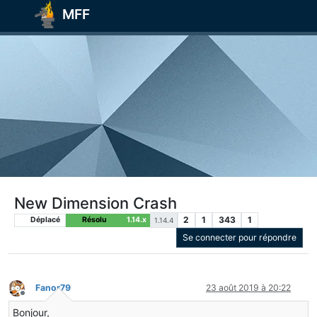
MFF
New Dimension Crash
2
1
343
1
Déplacé
Résolu
1.14.x
1.14.4
Se connecter pour répondre
Fanor79
23 août 2019 à 20:22
Hors-ligne
Bonjour,