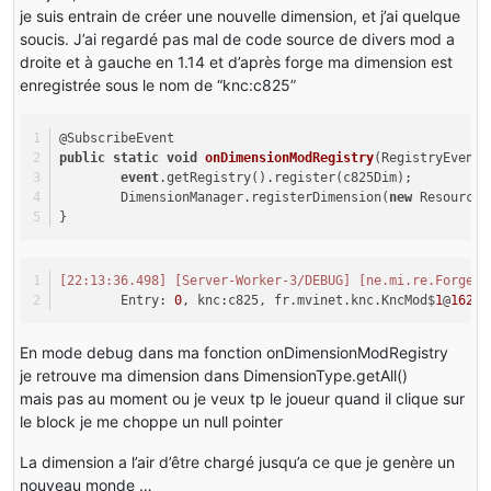
je suis entrain de créer une nouvelle dimension, et j’ai quelque
soucis. J’ai regardé pas mal de code source de divers mod a
droite et à gauche en 1.14 et d’après forge ma dimension est
enregistrée sous le nom de “knc:c825”
@SubscribeEvent
public
static
void
onDimensionModRegistry
(
RegistryEvent.
event
.getRegistry().register(c825Dim);
	DimensionManager.registerDimension(
new
 ResourceL
}
[22:13:36.498]
[Server-Worker-3/DEBUG]
[ne.mi.re.ForgeRe
	Entry: 
0
, knc:c825, fr.mvinet.knc.KncMod$
1
@
16263
En mode debug dans ma fonction onDimensionModRegistry
je retrouve ma dimension dans DimensionType.getAll()
mais pas au moment ou je veux tp le joueur quand il clique sur
le block je me choppe un null pointer
La dimension a l’air d’être chargé jusqu’a ce que je genère un
nouveau monde …