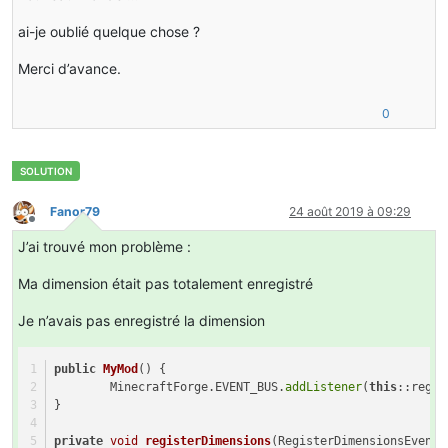
ai-je oublié quelque chose ?
Merci d’avance.
0
Fanor79
24 août 2019 à 09:29
Hors-ligne
J’ai trouvé mon problème :
Ma dimension était pas totalement enregistré
Je n’avais pas enregistré la dimension
public
MyMod
()
{
	MinecraftForge.EVENT_BUS.
addListener
(
this
::regis
}
private
void
registerDimensions
(RegisterDimensionsEvent 