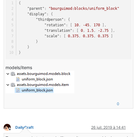
{
"parent"
:
"bourguimod:blocks/uniform_block"
"display"
:
{
"thirdperson"
:
{
"rotation"
:
[
10
,
-45
,
170
]
,
"translation"
:
[
0
,
1.5
,
-2.75
]
,
"scale"
:
[
0.375
,
0.375
,
0.375
]
}
}
}
models/items
0
DailyCraft
26 juil. 2019 à 14:41
Hors-ligne