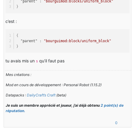
"parent"
:
"bourguimod:blocks/uniform_block"
}
c’est :
{
"parent"
:
"bourguimod:block/uniform_block"
}
tu avais mis un
qu’il faut pas
s
Mes créations :
Mod en cours de développement : Personal Robot (1.15.2)
Datapacks :
DailyCraft’s Craft
(beta)
Je suis un membre apprécié et joueur, j’ai déjà obtenu
2 point(s) de
réputation.
0