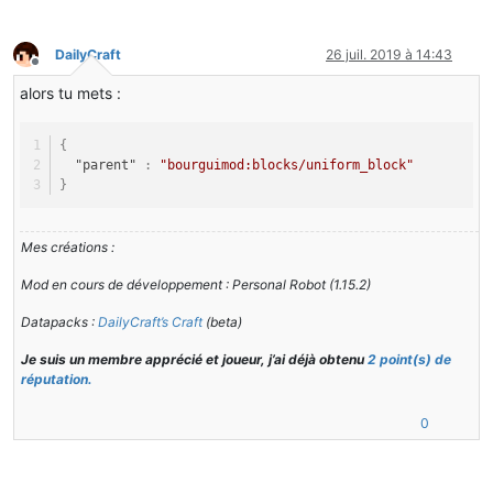
DailyCraft
26 juil. 2019 à 14:43
Hors-ligne
alors tu mets :
{
"parent"
:
"bourguimod:blocks/uniform_block"
}
Mes créations :
Mod en cours de développement : Personal Robot (1.15.2)
Datapacks :
DailyCraft’s Craft
(beta)
Je suis un membre apprécié et joueur, j’ai déjà obtenu
2 point(s) de
réputation.
0