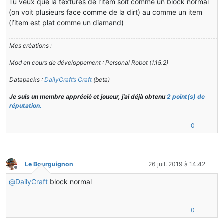
Tu veux que la textures de l’item soit comme un block normal
(on voit plusieurs face comme de la dirt) au comme un item
(l’item est plat comme un diamand)
Mes créations :
Mod en cours de développement : Personal Robot (1.15.2)
Datapacks :
DailyCraft’s Craft
(beta)
Je suis un membre apprécié et joueur, j’ai déjà obtenu
2 point(s) de
réputation.
0
Le Bourguignon
26 juil. 2019 à 14:42
Hors-ligne
@
DailyCraft
block normal
0