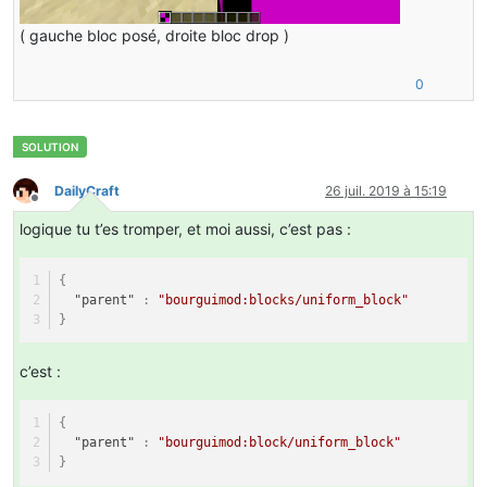
( gauche bloc posé, droite bloc drop )
0
DailyCraft
26 juil. 2019 à 15:19
Hors-ligne
logique tu t’es tromper, et moi aussi, c’est pas :
{
"parent"
:
"bourguimod:blocks/uniform_block"
}
c’est :
{
"parent"
:
"bourguimod:block/uniform_block"
}