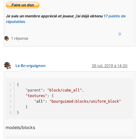
Je suis un membre apprécié et joueur, j’ai déjà obtenu
17 points de
réputation.
0
1 réponse
Le Bourguignon
26 juil. 2019 à 14:30
Hors-ligne
{
    "parent": 
"block/cube_all"
,
"textures"
: {
        "
all
": 
"bourguimod:blocks/uniform_block"
    }
}
models/blocks