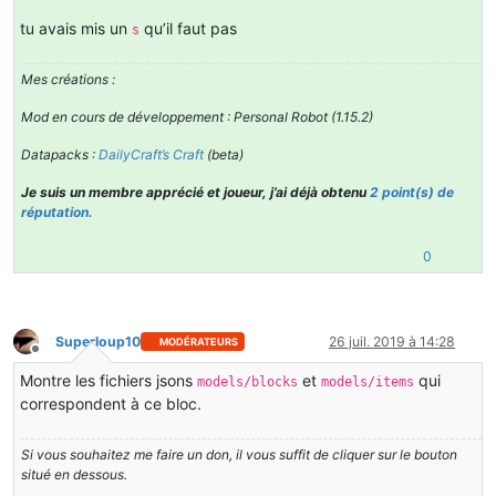
tu avais mis un
qu’il faut pas
s
Mes créations :
Mod en cours de développement : Personal Robot (1.15.2)
Datapacks :
DailyCraft’s Craft
(beta)
Je suis un membre apprécié et joueur, j’ai déjà obtenu
2 point(s) de
réputation.
0
Superloup10
26 juil. 2019 à 14:28
MODÉRATEURS
Hors-ligne
Montre les fichiers jsons
et
qui
models/blocks
models/items
correspondent à ce bloc.
Si vous souhaitez me faire un don, il vous suffit de cliquer sur le bouton
situé en dessous.