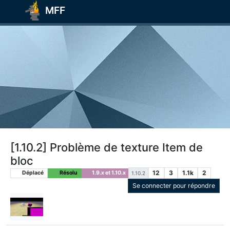
MFF
[1.10.2] Problème de texture Item de
bloc
12
3
1.1k
2
Déplacé
Résolu
1.9.x et 1.10.x
1.10.2
Se connecter pour répondre