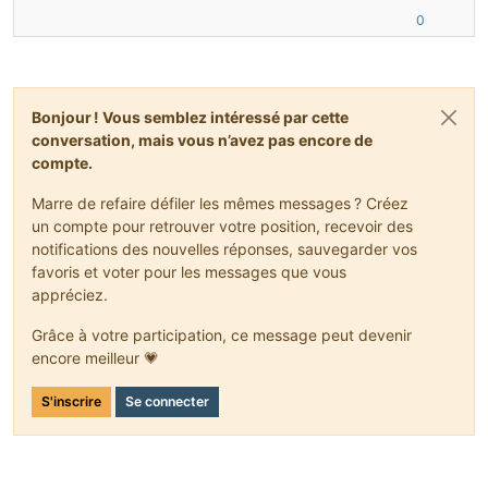
0
Bonjour ! Vous semblez intéressé par cette
conversation, mais vous n’avez pas encore de
compte.
Marre de refaire défiler les mêmes messages ? Créez
un compte pour retrouver votre position, recevoir des
notifications des nouvelles réponses, sauvegarder vos
favoris et voter pour les messages que vous
appréciez.
Grâce à votre participation, ce message peut devenir
encore meilleur 💗
S'inscrire
Se connecter