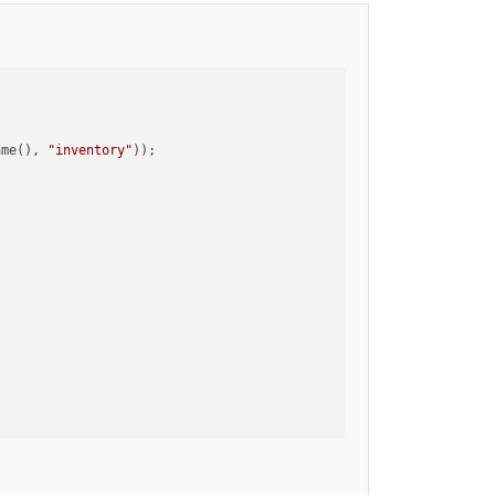
ame(), 
"inventory"
));