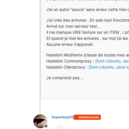
J’ai un autre “soucis” sans erreur cette fois-
J’ai crée des armures . En solo tout fonctio
Arrivé sur mon serveur test ,
il me manque UNE texture sur un ITEM , ( p
Et quand je met les armures , sur moi j’ai les
Aucune erreur n’apparait .
hastebin ModItems (classe de toutes mes a
Hastebin Commonproxy :
[font=Ubuntu, san
hastebin Clientproxy :
[font=Ubuntu, sans-se
Je comprend pas …
Superloup10
MODÉRATEURS