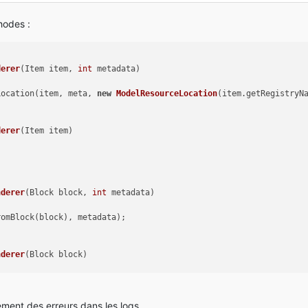
hodes :
derer
(Item item, 
int
 metadata)
Location(item, meta, 
new
ModelResourceLocation
(item.getRegistryN
derer
(Item item)
nderer
(Block block, 
int
 metadata)
romBlock(block), metadata);
nderer
(Block block)
cément des erreurs dans les logs.