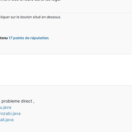
cliquer sur le bouton situé en dessous.
btenu
17 points de réputation.
n probleme direct ,
u.java
yozabi.java
li.java