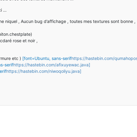
ci …
nne niquel , Aucun bug d’affichage , toutes mes textures sont bonne ,
hiton.chestplate)
 cdaré rose et noir ,
rmure etc )
[font=Ubuntu, sans-serif
https://hastebin.com/qumahopo
s-serif
https://hastebin.com/afixuyewac.java]
rif
https://hastebin.com/niwoqoliyu.java]