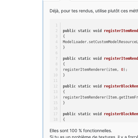
Hors-ligne
Déjà, pour tes rendus, utilise plutôt ces mét
public
static
void
registerItemRen
{
ModelLoader.setCustomModelResource
}
public
static
void
registerItemRen
{
registerItemRenderer(item, 
0
);
}
public
static
void
registerBlockRe
{
registerItemRenderer(Item.getItemF
}
public
static
void
registerBlockRe
{
registerBlockRenderer(block, 
0
);
Elles sont 100 % fonctionnelles.
}
Si tu as un problème de textures, il y a for