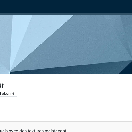
ur
1
abonné
soucis avec des textures maintenant …