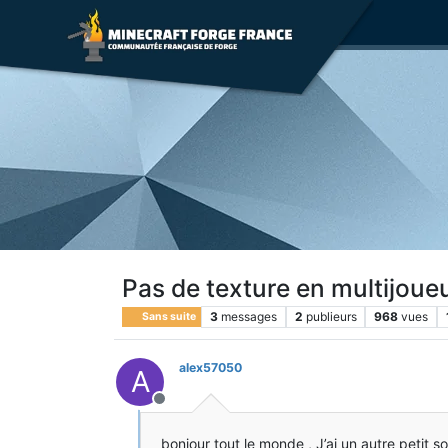
Pas de texture en multijoue
3
messages
2
publieurs
968
vues
Sans suite
alex57050
A
Hors-ligne
bonjour tout le monde , J’ai un autre petit 