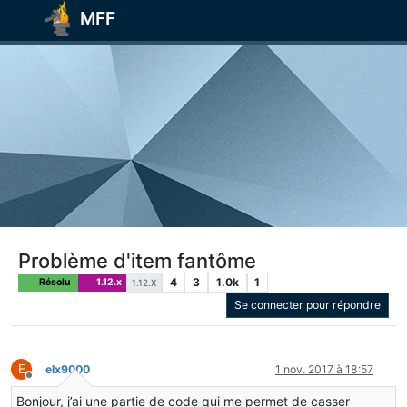
MFF
Problème d'item fantôme
4
3
1.0k
1
Résolu
1.12.x
1.12.X
Se connecter pour répondre
E
elx9000
1 nov. 2017 à 18:57
Hors-ligne
Bonjour, j’ai une partie de code qui me permet de casser