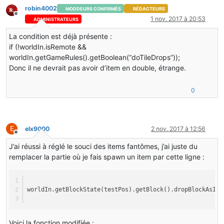
robin4002
MODDEURS CONFIRMÉS
RÉDACTEURS
Hors-ligne
1 nov. 2017 à 20:53
ADMINISTRATEURS
La condition est déjà présente :
if (!worldIn.isRemote &&
worldIn.getGameRules().getBoolean(“doTileDrops”));
Donc il ne devrait pas avoir d’item en double, étrange.
0
E
elx9000
2 nov. 2017 à 12:56
Hors-ligne
J’ai réussi à réglé le souci des items fantômes, j’ai juste du
remplacer la partie où je fais spawn un item par cette ligne :
worldIn.getBlockState(testPos).getBlock().dropBlockAsIte
Voici la fonction modifiée :