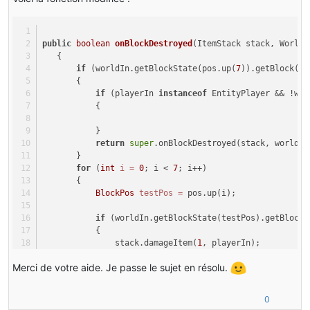
public
boolean
onBlockDestroyed
(ItemStack stack, World 
   {
if
 (worldIn.getBlockState(pos.up(
7
)).getBlock().
       {
if
 (playerIn 
instanceof
 EntityPlayer && !wor
           {
           }
return
super
.onBlockDestroyed(stack, worldIn
       }
for
 (
int
i
=
0
; i < 
7
; i++)
       {
BlockPos
testPos
=
 pos.up(i);
if
 (worldIn.getBlockState(testPos).getBlock(
           {
               stack.damageItem(
1
, playerIn);
Merci de votre aide. Je passe le sujet en résolu.
if
 (!worldIn.isRemote && worldIn.getGame
               {
                   worldIn.getBlockState(testPos).getBl
0
               }