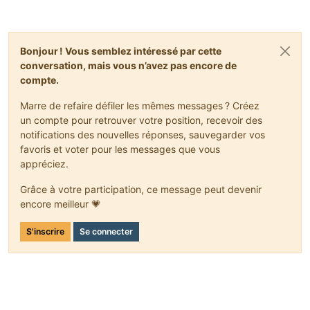
               worldIn.setBlockToAir(testPos);
           }
else
           {
Bonjour ! Vous semblez intéressé par cette
return
super
.onBlockDestroyed(stack, wor
conversation, mais vous n’avez pas encore de
           }
compte.
       }
return
super
.onBlockDestroyed(stack, worldIn, st
Marre de refaire défiler les mêmes messages ? Créez
   }
un compte pour retrouver votre position, recevoir des
notifications des nouvelles réponses, sauvegarder vos
favoris et voter pour les messages que vous
appréciez.
Grâce à votre participation, ce message peut devenir
encore meilleur 💗
S'inscrire
Se connecter