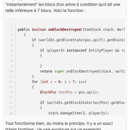
“instantanément” les blocs d’un arbre à condition qu’il ait une
taille inférieure à 7 blocs. Voici la fonction :
public
boolean
onBlockDestroyed
(ItemStack stack, World 
   {
if
 (worldIn.getBlockState(pos.up(
7
)).getBlock().
       {
if
 (playerIn 
instanceof
 EntityPlayer && !wor
           {
           }
return
super
.onBlockDestroyed(stack, worldIn
       }
for
 (
int
i
=
0
; i < 
7
; i++)
       {
BlockPos
testPos
=
 pos.up(i);
if
 (worldIn.getBlockState(testPos).getBlock(
           {
               stack.damageItem(
1
, playerIn);
Tout fonctionne bien, du moins le principe. Il y a un souci
if
 (!worldIn.isRemote && worldIn.getGame
               {
d’item fantôme : (je vais expliquer sur un exemple)