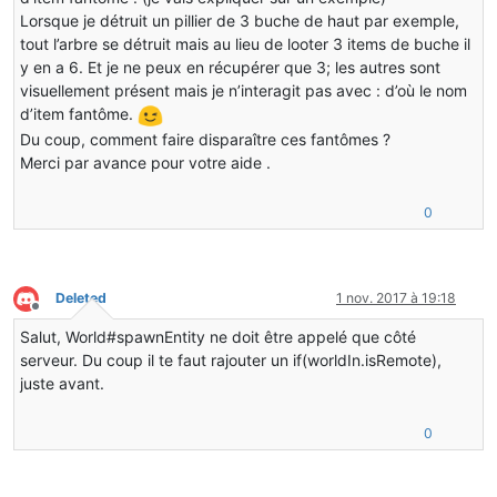
float
f
=
0.7F
;
Lorsque je détruit un pillier de 3 buche de haut par exemple,
tout l’arbre se détruit mais au lieu de looter 3 items de buche il
double
d0
=
 (
double
)(worldIn.rand.ne
y en a 6. Et je ne peux en récupérer que 3; les autres sont
double
d1
=
 (
double
)(worldIn.rand.ne
visuellement présent mais je n’interagit pas avec : d’où le nom
double
d2
=
 (
double
)(worldIn.rand.ne
d’item fantôme.
EntityItem
entityItem
=
new
EntityIt
Du coup, comment faire disparaître ces fantômes ?
                   entityItem.setDefaultPickupDelay();
Merci par avance pour votre aide .
                   worldIn.spawnEntity(entityItem);
               }
0
               worldIn.setBlockToAir(testPos);
           }
else
           {
return
super
.onBlockDestroyed(stack, wor
Deleted
1 nov. 2017 à 19:18
Hors-ligne
           }
       }
Salut, World#spawnEntity ne doit être appelé que côté
return
super
.onBlockDestroyed(stack, worldIn, st
serveur. Du coup il te faut rajouter un if(worldIn.isRemote),
   }
juste avant.
0