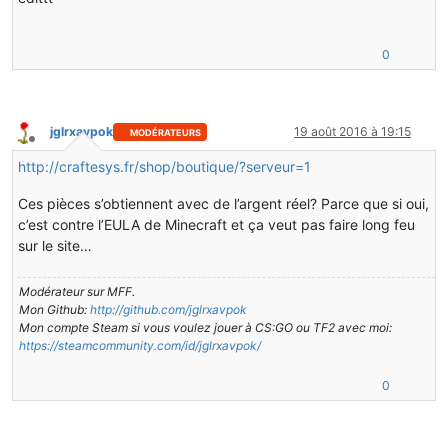
0
jglrxavpok
19 août 2016 à 19:15
MODÉRATEURS
Hors-ligne
http://craftesys.fr/shop/boutique/?serveur=1
Ces pièces s’obtiennent avec de l’argent réel? Parce que si oui,
c’est contre l’EULA de Minecraft et ça veut pas faire long feu
sur le site…
Modérateur sur MFF.
Mon Github:
http://github.com/jglrxavpok
Mon compte Steam si vous voulez jouer à CS:GO ou TF2 avec moi:
https://steamcommunity.com/id/jglrxavpok/
0