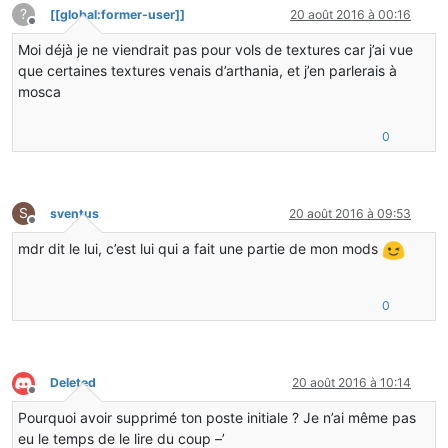
?
[[global:former-user]]
20 août 2016 à 00:16
Hors-ligne
Moi déjà je ne viendrait pas pour vols de textures car j’ai vue
que certaines textures venais d’arthania, et j’en parlerais à
mosca
0
S
sventus
20 août 2016 à 09:53
Hors-ligne
mdr dit le lui, c’est lui qui a fait une partie de mon mods
0
Deleted
20 août 2016 à 10:14
Hors-ligne
Pourquoi avoir supprimé ton poste initiale ? Je n’ai même pas
eu le temps de le lire du coup –’