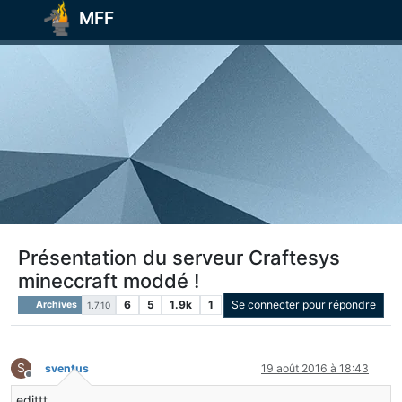
MFF
Présentation du serveur Craftesys
mineccraft moddé !
6
5
1.9k
1
Se connecter pour répondre
Archives
1.7.10
S
sventus
19 août 2016 à 18:43
Hors-ligne
edittt