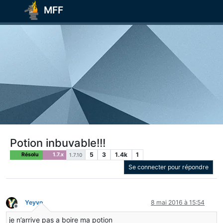
MFF
Potion inbuvable!!!
5
3
1.4k
1
Résolu
1.7.x
1.7.10
Se connecter pour répondre
Yeyvo
8 mai 2016 à 15:54
Hors-ligne
je n’arrive pas a boire ma potion