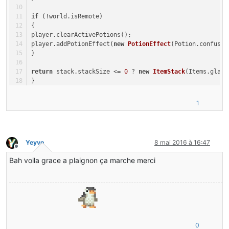
}
if
 (!world.isRemote)
{
player.clearActivePotions();
player.addPotionEffect(
new
PotionEffect
(Potion.confusio
}
return
 stack.stackSize <= 
0
 ? 
new
ItemStack
(Items.glass
}
/**
1
* How long it takes to use or consume an item
*/
public
int
getMaxItemUseDuration
(ItemStack p_77626_1_)
{
Yeyvo
8 mai 2016 à 16:47
return
25
;
Hors-ligne
}
Bah voila grace a plaignon ça marche merci
/**
* returns the action that specifies what animation to p
*/
public
 EnumAction 
getItemUseAction
(ItemStack p_77661_1_
{
return
 EnumAction.drink;
0
}