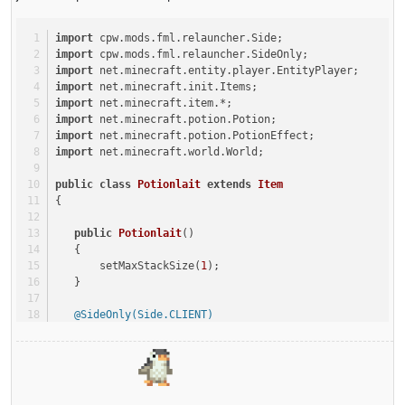
import
 cpw.mods.fml.relauncher.Side;
import
 cpw.mods.fml.relauncher.SideOnly;
import
 net.minecraft.entity.player.EntityPlayer;
import
 net.minecraft.init.Items;
import
 net.minecraft.item.*;
import
 net.minecraft.potion.Potion;
import
 net.minecraft.potion.PotionEffect;
import
 net.minecraft.world.World;
public
class
Potionlait
extends
Item
{
public
Potionlait
()
   {
       setMaxStackSize(
1
);
   }
@SideOnly(Side.CLIENT)
public
boolean
hasEffect
(ItemStack item)
   {
return
 item != 
null
;
   }