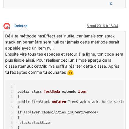
0
public
 ItemStack 
onItemUseFinish
(ItemStack itemstack
   {
       player.clearActivePotions();
Deleted
8 mai 2016 à 16:34
       player.addPotionEffect(
new
PotionEffect
(Potion.c
Hors-ligne
Déjà ta méthode hasEffect est inutile, car jamais son stack
return
 itemstack.stackSize <= 
1
 ? 
new
ItemStack
(
stack en paramètre sera null car jamais cette méthode serait
   }
appelée avec un item null.
Ensuite vire tous tes espaces et retour à la ligne, ton code sera
public
int
getMaxItemUseDuration
(ItemStack p_77626_1
   {
plus lisible ainsi. Pour réaliser ceci un simpe aperçu de la
return
25
;
classe ItemBucketMilk m’a suffi à réaliser cette classe. Après
   }
tu l’adaptes comme tu souhaites
public
 EnumAction 
getItemUseAction
(ItemStack p_77661
   {
return
 EnumAction.drink;
public
class
TestSoda
extends
Item
   }
{
public
 ItemStack 
onEaten
(ItemStack stack, World world, 
public
 ItemStack 
onItemRightClick
(ItemStack itemstac
{
   {
if
 (!player.capabilities.isCreativeMode)
       player.setItemInUse(itemstack, getMaxItemUseDura
{
return
 itemstack;
–stack.stackSize;
   }
}