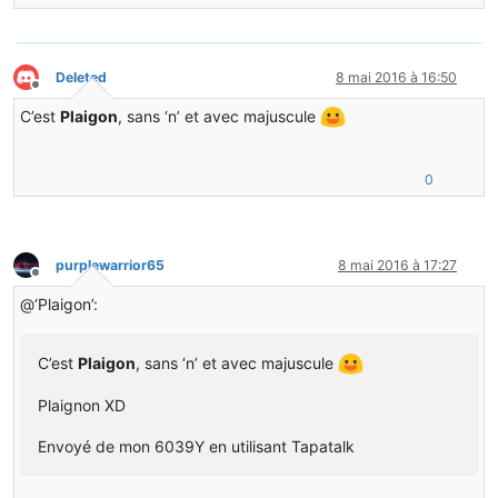
/**
* Called whenever this item is equipped and the right m
Deleted
8 mai 2016 à 16:50
*/
Hors-ligne
public
 ItemStack 
onItemRightClick
(ItemStack p_77659_1_,
C’est
Plaigon
, sans ‘n’ et avec majuscule
{
p_77659_3_.setItemInUse(p_77659_1_, 
this
.getMaxItemUseD
return
 p_77659_1_;
}
0
}
purplewarrior65
8 mai 2016 à 17:27
Hors-ligne
@‘Plaigon’:
C’est
Plaigon
, sans ‘n’ et avec majuscule
Plaignon XD
Envoyé de mon 6039Y en utilisant Tapatalk