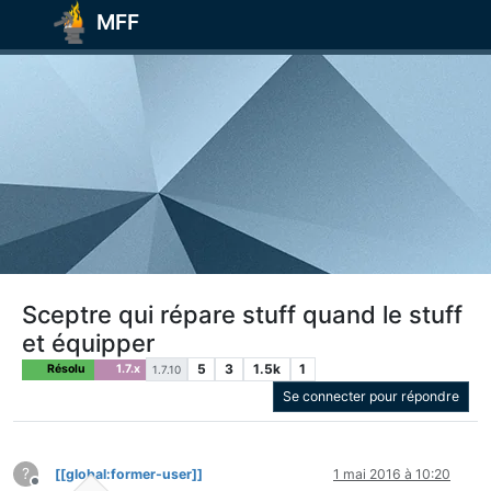
MFF
Sceptre qui répare stuff quand le stuff
et équipper
5
3
1.5k
1
Résolu
1.7.x
1.7.10
Se connecter pour répondre
?
[[global:former-user]]
1 mai 2016 à 10:20
Hors-ligne