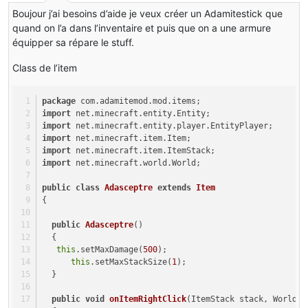
Boujour j’ai besoins d’aide je veux créer un Adamitestick que
quand on l’a dans l’inventaire et puis que on a une armure
équipper sa répare le stuff.
Class de l’item
package
 com.adamitemod.mod.items;
import
 net.minecraft.entity.Entity;
import
 net.minecraft.entity.player.EntityPlayer;
import
 net.minecraft.item.Item;
import
 net.minecraft.item.ItemStack;
import
 net.minecraft.world.World;
public
class
Adasceptre
extends
Item
{
public
Adasceptre
()
  {
this
.setMaxDamage(
500
);
this
.setMaxStackSize(
1
);
  }
public
void
onItemRightClick
(ItemStack stack, World w