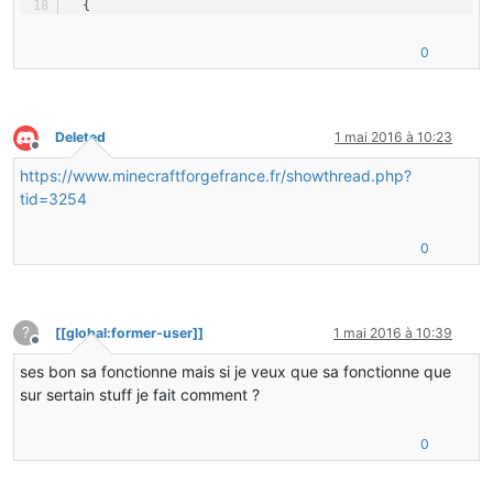
  {
if
(entity 
instanceof
 EntityPlayer)
      {
0
EntityPlayer
player
=
 (EntityPlayer)entity;
for
(
int
i
=
0
; i < 
4
; i++)
          {
ItemStack
armor
=
 player.getCurrentArmor(
Deleted
1 mai 2016 à 10:23
if
(armor != 
null
 && armor.getItemDamage()
Hors-ligne
              {
https://www.minecraftforgefrance.fr/showthread.php?
                  stack.setItemDamage(stack.getItemDama
tid=3254
                  armor.setItemDamage(armor.getItemDama
              }
          }
0
      }
  }
}
?
[[global:former-user]]
1 mai 2016 à 10:39
Hors-ligne
ses bon sa fonctionne mais si je veux que sa fonctionne que
sur sertain stuff je fait comment ?
0