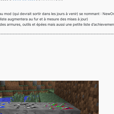
 mod (qui devrait sortir dans les jours à venir) se nommant : NewOr
a liste augmentera au fur et à mesure des mises à jour)
e des armures, outils et épées mais aussi une petite liste d’achievemen
---------------------------------------------------------------------------