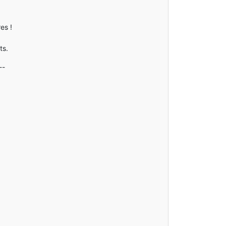
es !
ts.
--