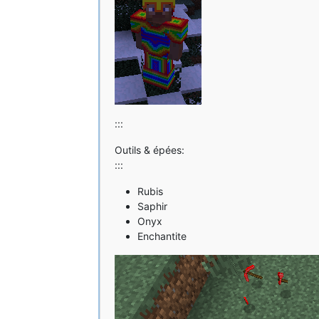
:::
Outils & épées:
:::
Rubis
Saphir
Onyx
Enchantite