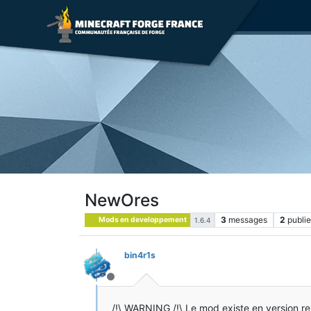
NewOres
3
messages
2
publie
Mods en developpement
1.6.4
bin4r1s
Hors-ligne
/!\ WARNING /!\ Le mod existe en version r