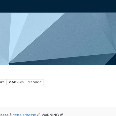
urs
2.5k
vues
1
abonné
elease à
cette adresse
/!\ WARNING /!\