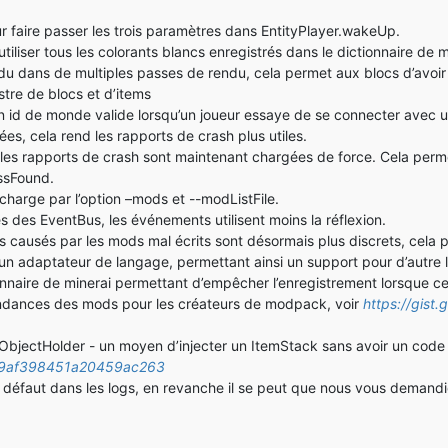
 faire passer les trois paramètres dans EntityPlayer.wakeUp.
iliser tous les colorants blancs enregistrés dans le dictionnaire de m
u dans de multiples passes de rendu, cela permet aux blocs d’avoir 
tre de blocs et d’items
n id de monde valide lorsqu’un joueur essaye de se connecter avec u
es, cela rend les rapports de crash plus utiles.
s rapports de crash sont maintenant chargées de force. Cela permet
ssFound.
harge par l’option –mods et --modListFile.
 des EventBus, les événements utilisent moins la réflexion.
causés par les mods mal écrits sont désormais plus discrets, cela p
n adaptateur de langage, permettant ainsi un support pour d’autre l
onnaire de minerai permettant d’empêcher l’enregistrement lorsque cel
épendances des mods pour les créateurs de modpack, voir
https://gis
à ObjectHolder - un moyen d’injecter un ItemStack sans avoir un co
pw/9af398451a20459ac263
faut dans les logs, en revanche il se peut que nous vous demandion