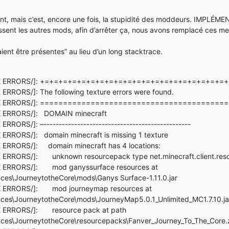
gnaient, mais c’est, encore une fois, la stupidité des moddeurs. 
assent les autres mods, afin d’arrêter ça, nous avons remplacé ces 
ient être présentes” au lieu d’un long stacktrace.
EXTURE ERRORS/]: +=+=+=+=+=+=+=+=+=+=+=+=+=+=+=+=+=+=+=+
ERRORS/]: The following texture errors were found.
EXTURE ERRORS/]: =======================================
RE ERRORS/]: DOMAIN minecraft
RRORS/]: –------------------------------------------------
 ERRORS/]: domain minecraft is missing 1 texture
E ERRORS/]: domain minecraft has 4 locations:
E ERRORS/]: unknown resourcepack type net.minecraft.client.reso
RE ERRORS/]: mod ganyssurface resources at
ces\JourneytotheCore\mods\Ganys Surface-1.11.0.jar
URE ERRORS/]: mod journeymap resources at
ces\JourneytotheCore\mods\JourneyMap5.0.1_Unlimited_MC1.7.10.ja
RE ERRORS/]: resource pack at path
ces\JourneytotheCore\resourcepacks\Fanver_Journey_To_The_Core.