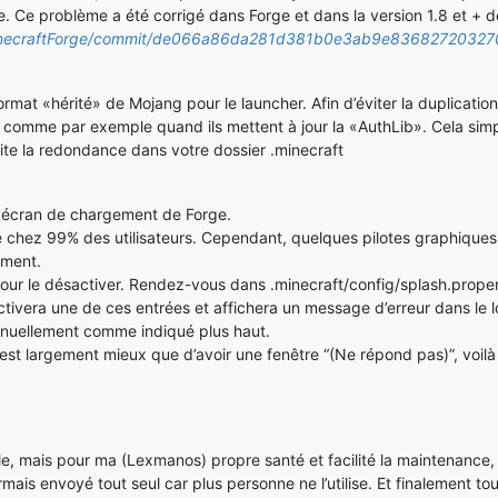
. Ce problème a été corrigé dans Forge et dans la version 1.8 et + d
e/MinecraftForge/commit/de066a86da281d381b0e3ab9e8368272032
format «hérité» de Mojang pour le launcher. Afin d’éviter la duplicatio
ge, comme par exemple quand ils mettent à jour la «AuthLib». Cela simp
ite la redondance dans votre dossier .minecraft
el écran de chargement de Forge.
nne chez 99% des utilisateurs. Cependant, quelques pilotes graphiqu
ement.
 pour le désactiver. Rendez-vous dans .minecraft/config/splash.proper
ctivera une de ces entrées et affichera un message d’erreur dans le log
anuellement comme indiqué plus haut.
’est largement mieux que d’avoir une fenêtre “(Ne répond pas)”, voilà 
le, mais pour ma (Lexmanos) propre santé et facilité la maintenance
is envoyé tout seul car plus personne ne l’utilise. Et finalement t