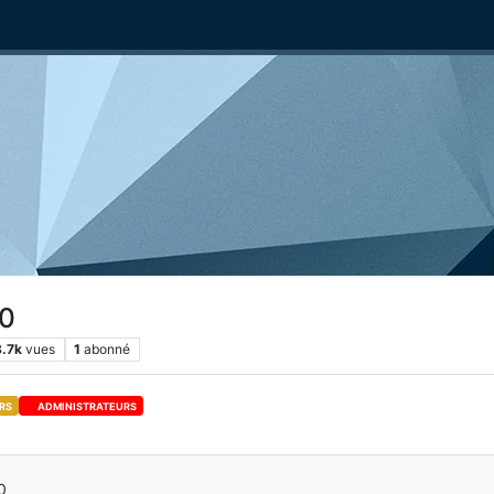
10
8.7k
vues
1
abonné
RS
ADMINISTRATEURS
0