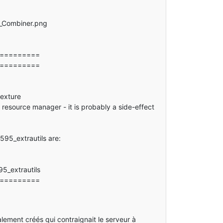
_Combiner.png
===========
===========
texture
esource manager - it is probably a side-effect
95_extrautils are:
5_extrautils
===========
ement créés qui contraignait le serveur à