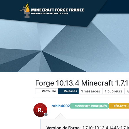
Forge 10.13.4 Minecraft 1.7.
1
messages
1
publieurs
Verrouillé
Releases
robin4002
MODDEURS CONFIRMÉS
RÉDACTEU
Hors-ligne
Version de Forge :
1.7.10-10.13.4.1448-1.7.1