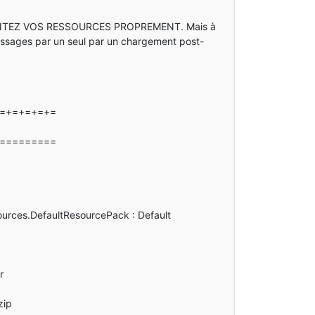
IMPLÉMENTEZ VOS RESSOURCES PROPREMENT. Mais à
messages par un seul par un chargement post-
=+=+=+=+=+=
===========
urces.DefaultResourcePack : Default
r
zip