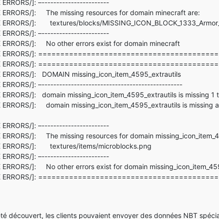
ERRORS/]: –-----------------------
E ERRORS/]: The missing resources for domain minecraft are:
URE ERRORS/]: textures/blocks/MISSING_ICON_BLOCK_1333_Armor
ERRORS/]: –-----------------------
 ERRORS/]: No other errors exist for domain minecraft
EXTURE ERRORS/]: =======================================
EXTURE ERRORS/]: =======================================
E ERRORS/]: DOMAIN missing_icon_item_4595_extrautils
RRORS/]: –------------------------------------------------
 ERRORS/]: domain missing_icon_item_4595_extrautils is missing 1 
ERRORS/]: domain missing_icon_item_4595_extrautils is missing a r
ERRORS/]: –-----------------------
 ERRORS/]: The missing resources for domain missing_icon_item_45
RE ERRORS/]: textures/items/microblocks.png
ERRORS/]: –-----------------------
 ERRORS/]: No other errors exist for domain missing_icon_item_459
EXTURE ERRORS/]: =======================================
té découvert, les clients pouvaient envoyer des données NBT spécial