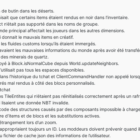
 de butin dans les déserts.
sait que certains items étaient rendus en noir dans l’inventaire.
t n’était pas supporté dans les noms de groupe.
de principal affectait les joueurs dans les autres dimensions.
donnait le mauvais items en créatif.
es fluides customs lorsqu’ils étaient immergés.
 avaient les mauvaises informations du monde après avoir été transf
 des minerais de quartz.
oyé à Block.isNormalCube depuis World.updateNeighbors.
utilisait pas tous les espaces disponibles.
ans l’historique du tchat et ClientCommandHandler non appelé lorsqu
rés mal rendus à côté des blocs personnalisés.
 tchat
s TileEntites qui n’étaient pas réinitialisés correctement après un ra
i lisaient une donnée NBT invalide.
 code des structures causés par des composants impossible à charge
e d’items et de blocs et les substitutions actives.
 étrangement lors d’un zoom.
appropriaient toujours un ID. Les moddeurs doivent prévenir quand il es
 fichier de cache json des informations de l’utilisateur.