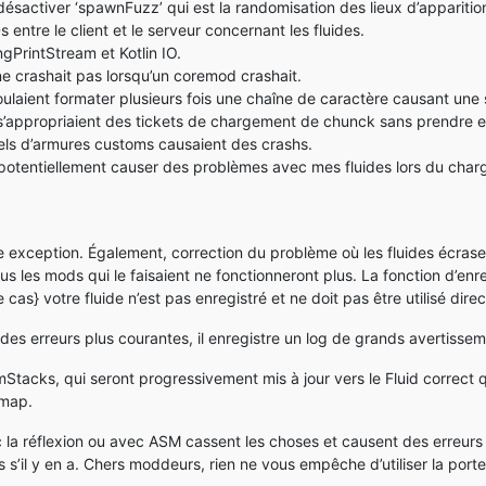
ésactiver ‘spawnFuzz’ qui est la randomisation des lieux d’apparition
 entre le client et le serveur concernant les fluides.
ngPrintStream et Kotlin IO.
ne crashait pas lorsqu’un coremod crashait.
ulaient formater plusieurs fois une chaîne de caractère causant une s
s’appropriaient des tickets de chargement de chunck sans prendre en
els d’armures customs causaient des crashs.
t potentiellement causer des problèmes avec mes fluides lors du cha
exception. Également, correction du problème où les fluides écrasera
ous les mods qui le faisaient ne fonctionneront plus. La fonction d’en
e cas} votre fluide n’est pas enregistré et ne doit pas être utilisé dir
 des erreurs plus courantes, il enregistre un log de grands avertisse
Stacks, qui seront progressivement mis à jour vers le Fluid correct
 map.
c la réflexion ou avec ASM cassent les choses et causent des erreur
rs s’il y en a. Chers moddeurs, rien ne vous empêche d’utiliser la port