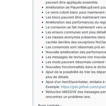
peuvent être appliqués ensemble.
Amélioration de PlayerWakupEvent pour
Le verre coloré blanc peut maintenant ut
Les blocs peuvent être maintenant rend
Amélioration des performances du regis
La connexion se fait maintenant vers u
Les erreurs communes sont plus détaillé
Les classes anonymes présentes dans le
cachée derrière des exceptions NoCla
Les coresmods sont désormais pris en c
Nouvelle amélioration des performances
Les messages de textures non trouvées 
Les mods peuvent désormais contenir u
Nouvelles fonctionnalités dans le dicti
Ajout de la possibilité de trier les d
plus de détails.
Ajout d’un ItemStackHolder, similaire 
Exemple:
https://gist.github.com/c
Réduction MASSIVE des messages par dé
rencontrez un problème rare.
Bugs corrigés :