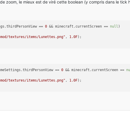
 zoom, le mieux est de viré cette boolean (y compris dans le tick 
pe.RENDER)))
tings.thirdPersonView == 
0
 && minecraft.currentScreen == 
null
)
MGSmod/textures/items/Lunettes.png"
, 
1.0F
);
ngs.thirdPersonView == 
0
 && minecraft.currentScreen == 
null
)
Smod/textures/items/Lunettes.png"
, 
1.0F
);
verlay
(String s, 
float
 f)
ndler.instance().getClient();
=
new
ScaledResolution
(minecraft.gameSettings, minecraft.displa
ameSettings.thirdPersonView == 
0
 && minecraft.currentScreen == 
n
dWidth();
dHeight();
Smod/textures/items/Lunettes.png"
, 
1.0F
);
);
A, GL11.GL_ONE_MINUS_SRC_ALPHA);
f);
);
ureEtSonChemin.png");
gine.bindTexture(
"/mods/nono/MGSmod/textures/items/Lunettes.png"
ator.instance;