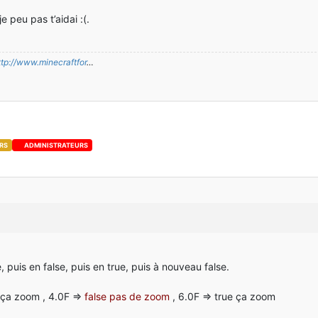
e peu pas t’aidai :(.
ttp://www.minecraftfor
…
rsonView == 
0
 && minecraft.currentScreen == 
null
)
RS
ADMINISTRATEURS
 puis en false, puis en true, puis à nouveau false.
 ça zoom , 4.0F =>
false pas de zoom
, 6.0F => true ça zoom