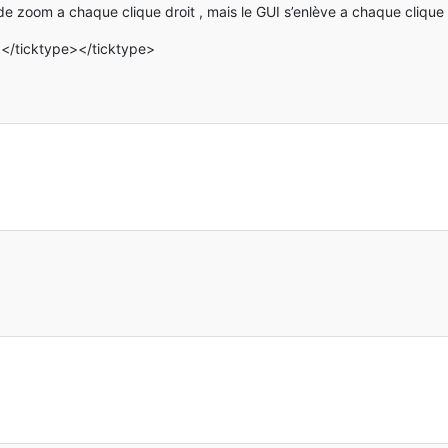
ster iconRegister)
e zoom a chaque clique droit , mais le GUI s’enlève a chaque clique dr
on(
"nono/MGSmod:jumelles"
);
></ticktype></ticktype>
rsonView == 
0
 && minecraft.currentScreen == 
null
)
ItemStack stack, World world, EntityPlayer player)
rsonView == 
0
 && minecraft.currentScreen == 
null
)