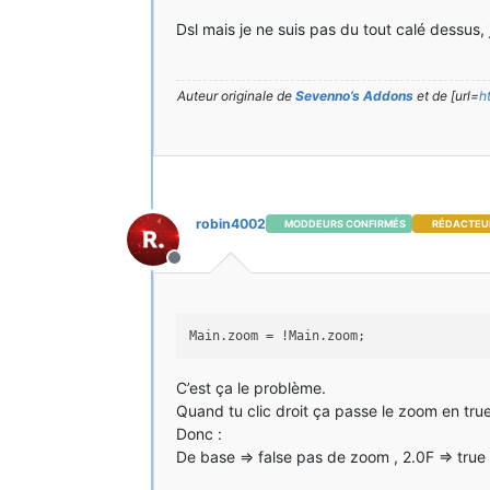
}
Dsl mais je ne suis pas du tout calé dessus, j
}
if
 (NivoZoom == 
3
)
Auteur originale de
Sevenno’s Addons
et de [url=
h
{
if
(Main.zoom)
{
if
(minecraft.gameSettings.thirdPe
{
zoom(
6F
);
}
robin4002
MODDEURS CONFIRMÉS
RÉDACTEU
// else
// {
Hors-ligne
// zoom(1.0F);
// }
}
Main.zoom = !Main.zoom;
}
if
 (NivoZoom == 
0
)
C’est ça le problème.
{
Quand tu clic droit ça passe le zoom en true,
zoom(
1.0F
);
}
Donc :
De base => false pas de zoom , 2.0F => true
}