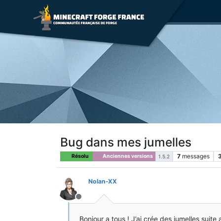
Bug dans mes jumelles
7
messages
Résolu
Anciennes versions
1.5.2
Nolan-XX
Hors-ligne
Bonjour a tous ! J’ai crée des jumelles suite 