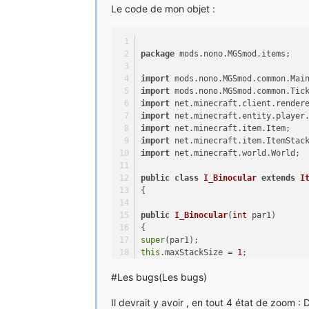
Le code de mon objet :
public
static
int
 NivoZoom;
// public static final ResourceLo
package
 mods.nono.MGSmod.items;
@Override
import
 mods.nono.MGSmod.common.Mai
public
void
tickStart
(EnumSet <ti
import
 mods.nono.MGSmod.common.Tic
{
import
 net.minecraft.client.render
}
import
 net.minecraft.entity.player
import
 net.minecraft.item.Item;
@Override
import
 net.minecraft.item.ItemStac
public
void
tickEnd
(EnumSet <tick
import
 net.minecraft.world.World;
{
if
 (NivoZoom >= 
4
)
public
class
I_Binocular
extends
I
{
{
NivoZoom = 
0
;
}
public
I_Binocular
(
int
 par1)
{
final
Minecraft
minecraft
=
 FMLCl
super
(par1);
final
EntityPlayerSP
player
=
 min
this
.maxStackSize = 
1
;
if
 (type.equals(EnumSet.of(TickTy
this
.setCreativeTab(Main.MGSTAB);
{
#Les bugs(Les bugs)
}
if
 (NivoZoom == 
1
)
Il devrait y avoir , en tout 4 état de zoom : 
@Override
{