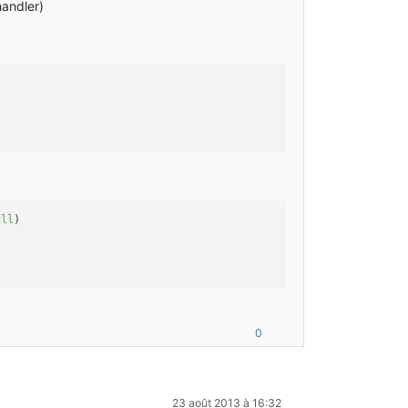
handler)
yWidth, minecraft.displayHeight);
ull
)
0
);
23 août 2013 à 16:32