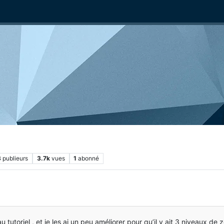
3
publieurs
3.7k
vues
1
abonné
au tutoriel , et je les ai un peu améliorer pour qu’il y ait 3 niveaux de