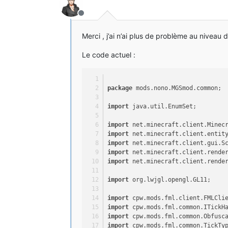
tessellator.startDrawingQuads();
tessellator.addVertexWithUV(
0.0D
,
Hors-ligne
tessellator.addVertexWithUV(i, j,
tessellator.addVertexWithUV(i, 
0.
Merci , j’ai n’ai plus de problème au niveau
tessellator.addVertexWithUV(
0.0D
,
tessellator.draw();
Le code actuel :
GL11.glDepthMask(
true
);
GL11.glEnable(GL11.GL_DEPTH_TEST)
GL11.glEnable(GL11.GL_ALPHA_TEST)
GL11.glColor4f(
1.0F
, 
1.0F
, 
1.0F
, 
package
 mods.nono.MGSmod.common;
}
import
 java.util.EnumSet;
@Override
public
 EnumSet <ticktype>ticks()
import
 net.minecraft.client.Minec
{
import
 net.minecraft.client.entit
return
 EnumSet.of(TickType.RENDER
import
 net.minecraft.client.gui.S
}
import
 net.minecraft.client.rende
import
 net.minecraft.client.rende
@Override
public
 String 
getLabel
()
import
 org.lwjgl.opengl.GL11;
{
return
"TickHandlerSVD"
;
import
 cpw.mods.fml.client.FMLCli
}
import
 cpw.mods.fml.common.ITickH
import
 cpw.mods.fml.common.Obfusc
public
static
void
zoom
(
float
 val
import
 cpw.mods.fml.common.TickTy