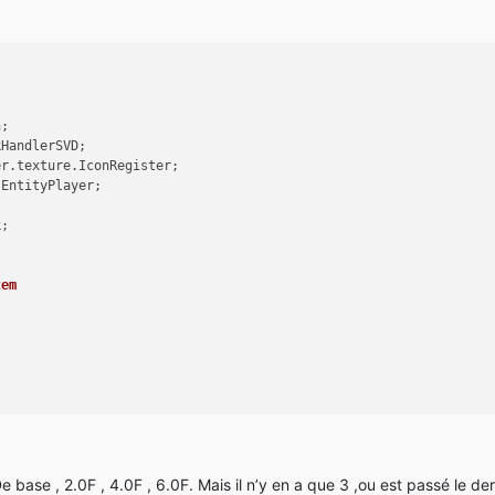
cation zoomOverlay = new ResourceLocation("votreModID", "texture
n;
cktype>type, Object… tickData)
kHandlerSVD;
er.texture.IconRegister;
.EntityPlayer;
k;
type>type, Object... tickData)
tem
ientHandler.instance().getClient();
ecraft.thePlayer;
pe.CLIENT)))
De base , 2.0F , 4.0F , 6.0F. Mais il n’y en a que 3 ,ou est passé le der