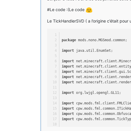
#Le code :(Le code
Le TickHandlerSVD ( a l’origine c’était pour 
package
 mods.nono.MGSmod.common;
import
 java.util.EnumSet;
import
 net.minecraft.client.Minec
import
 net.minecraft.client.entit
import
 net.minecraft.client.gui.S
import
 net.minecraft.client.rende
import
 net.minecraft.client.rende
import
 org.lwjgl.opengl.GL11;
import
 cpw.mods.fml.client.FMLCli
import
 cpw.mods.fml.common.ITickH
import
 cpw.mods.fml.common.Obfusc
import
 cpw.mods.fml.common.TickTy
public
class
TickHandlerSVD
imple