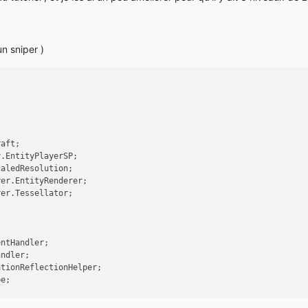
un sniper )
raft;
y.EntityPlayerSP;
caledResolution;
rer.EntityRenderer;
rer.Tessellator;
entHandler;
andler;
ationReflectionHelper;
pe;
ments
ITickHandler
 {