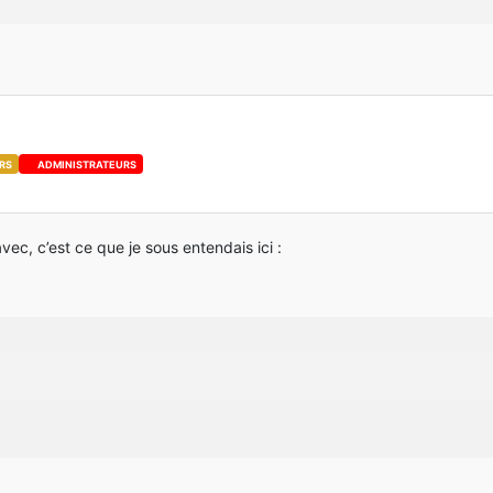
ivateValue(EntityRenderer.class, FMLClientHandler.instance().get
ments
ITickHandler
 {
cation zoomOverlay = new ResourceLocation("votreModID", "texture
RS
ADMINISTRATEURS
cktype>type, Object... tickData)
vec, c’est ce que je sous entendais ici :
type>type, Object... tickData)
ientHandler.instance().getClient();
ecraft.thePlayer;
pe.CLIENT)))