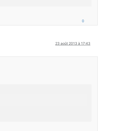
Client().entityRenderer, value, 
"cameraZoom"
);
0
s/blur/votreZoomOverlay.png");
23 août 2013 à 17:43