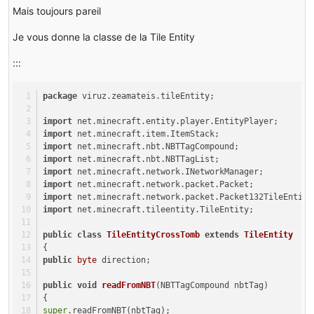
Mais toujours pareil
Je vous donne la classe de la Tile Entity
:::
package
 viruz.zeamateis.tileEntity;
import
 net.minecraft.entity.player.EntityPlayer;
import
 net.minecraft.item.ItemStack;
import
 net.minecraft.nbt.NBTTagCompound;
import
 net.minecraft.nbt.NBTTagList;
import
 net.minecraft.network.INetworkManager;
import
 net.minecraft.network.packet.Packet;
import
 net.minecraft.network.packet.Packet132TileEntity
import
 net.minecraft.tileentity.TileEntity;
public
class
TileEntityCrossTomb
extends
TileEntity
{
public
byte
 direction;
public
void
readFromNBT
(NBTTagCompound nbtTag)
{
super
.readFromNBT(nbtTag);