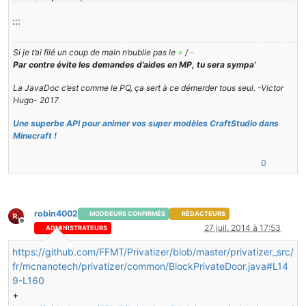
import
 cpw.mods.fml.relauncher.SideOnly;
:::
public
class
BlockWoodenCrossTomb
extends
Block
 {
Si je t’ai filé un coup de main n’oublie pas le
+
/
-
public
BlockWoodenCrossTomb
(
int
 par1, Material par2Mate
Par contre évite les demandes d’aides en MP, tu sera sympa’
{
super
(par1, par2Material);
La JavaDoc c’est comme le PQ, ça sert à ce démerder tous seul. -Victor
this
.setHardness(
5.5F
);
Hugo- 2017
this
.setStepSound(Block.soundWoodFootstep);
this
.setCreativeTab(ViruZCore.Blocks);
Une superbe API pour animer vos super modèles CraftStudio dans
}
Minecraft !
@Override
0
public
void
setBlockBoundsBasedOnState
(IBlockAccess acc
TileEntityCrossTomb
tileEntity
=
 (TileEntityCrossTomb) 
switch
(tileEntity.getDirection())
{
robin4002
MODDEURS CONFIRMÉS
RÉDACTEURS
case
0
:
Hors-ligne
27 juil. 2014 à 17:53
ADMINISTRATEURS
this
.setBlockBounds(
0.125F
, 
0
, 
0.0625F
, 
0.875F
, 
0.9375F
break
;
https://github.com/FFMT/Privatizer/blob/master/privatizer_src/
case
1
:
fr/mcnanotech/privatizer/common/BlockPrivateDoor.java#L14
this
.setBlockBounds(
0.125F
, 
0
, 
0.8125F
, 
0.875F
, 
0.9375F
9-L160
break
;
case
2
:
+
this
.setBlockBounds(
0.0625F
, 
0
, 
0.125F
, 
0.1875F
, 
0.9375