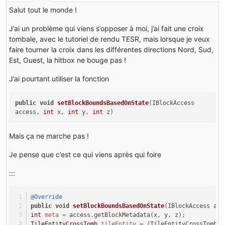
Salut tout le monde !
J’ai un problème qui viens s’opposer à moi, j’ai fait une croix
tombale, avec le tutoriel de rendu TESR, mais lorsque je veux
faire tourner la croix dans les différentes directions Nord, Sud,
Est, Ouest, la hitbox ne bouge pas !
J’ai pourtant utiliser la fonction
public
void
setBlockBoundsBasedOnState
(IBlockAccess
access,
int
x,
int
y,
int
z)
Mais ça ne marche pas !
Je pense que c’est ce qui viens après qui foire
:::
@Override
public
void
setBlockBoundsBasedOnState
(IBlockAccess acc
int
meta
=
 access.getBlockMetadata(x, y, z);
TileEntityCrossTomb
tileEntity
=
 (TileEntityCrossTomb) 