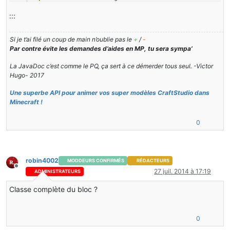
direction = nbtTag.getByte(
"direction"
);
:::
}
public
void
writeToNBT
(NBTTagCompound nbtTag)
Si je t’ai filé un coup de main n’oublie pas le
+
/
-
{
Par contre évite les demandes d’aides en MP, tu sera sympa’
super
.writeToNBT(nbtTag);
nbtTag.setByte(
"direction"
, direction);
La JavaDoc c’est comme le PQ, ça sert à ce démerder tous seul. -Victor
}
Hugo- 2017
public
void
setDirection
(
byte
 direct)
Une superbe API pour animer vos super modèles CraftStudio dans
{
Minecraft !
direction = direct;
}
0
public
byte
getDirection
()
{
return
 direction;
robin4002
MODDEURS CONFIRMÉS
RÉDACTEURS
}
Hors-ligne
27 juil. 2014 à 17:19
ADMINISTRATEURS
public
 Packet 
getDescriptionPacket
()
{
Classe complète du bloc ?
NBTTagCompound
nbttagcompound
=
new
NBTTagCompound
();
this
.writeToNBT(nbttagcompound);
return
new
Packet132TileEntityData
(
this
.xCoord, 
this
.yC
0
}