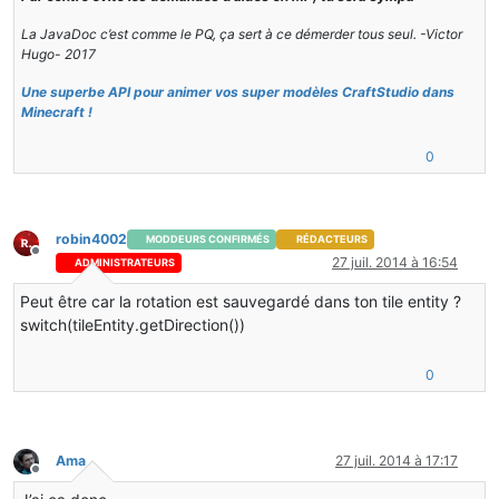
La JavaDoc c’est comme le PQ, ça sert à ce démerder tous seul. -Victor
Hugo- 2017
Une superbe API pour animer vos super modèles CraftStudio dans
Minecraft !
0
robin4002
MODDEURS CONFIRMÉS
RÉDACTEURS
Hors-ligne
27 juil. 2014 à 16:54
ADMINISTRATEURS
Peut être car la rotation est sauvegardé dans ton tile entity ?
switch(tileEntity.getDirection())
0
Ama
27 juil. 2014 à 17:17
Hors-ligne