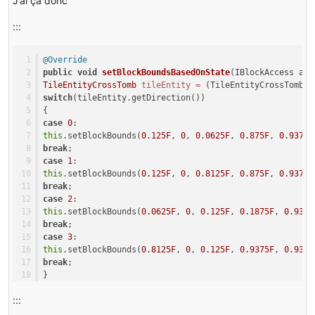
J’ai ça donc
:::
@Override
public
void
setBlockBoundsBasedOnState
(IBlockAccess acc
TileEntityCrossTomb
tileEntity
=
 (TileEntityCrossTomb) 
switch
(tileEntity.getDirection())
{
case
0
:
this
.setBlockBounds(
0.125F
, 
0
, 
0.0625F
, 
0.875F
, 
0.9375F
break
;
case
1
:
this
.setBlockBounds(
0.125F
, 
0
, 
0.8125F
, 
0.875F
, 
0.9375F
break
;
case
2
:
this
.setBlockBounds(
0.0625F
, 
0
, 
0.125F
, 
0.1875F
, 
0.9375
break
;
case
3
:
this
.setBlockBounds(
0.8125F
, 
0
, 
0.125F
, 
0.9375F
, 
0.9375
break
;
}
}
:::