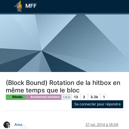
MFF
(Block Bound) Rotation de la hitbox en
même temps que le bloc
13
2
3.2k
1
Résolu
Anciennes versions
1.6.4
Se connecter pour répondre
Ama
27 juil. 2014 à 16:09
Hors-ligne