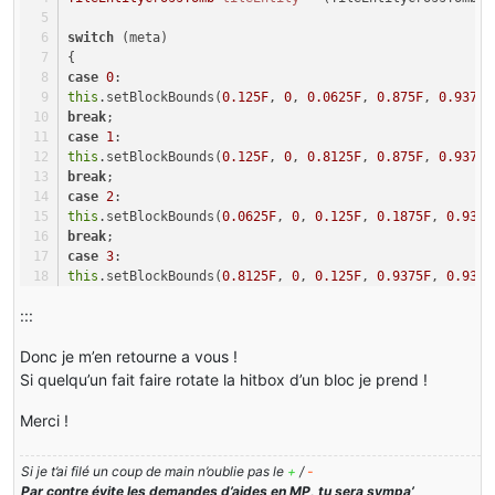
switch
 (meta)
{
case
0
:
this
.setBlockBounds(
0.125F
, 
0
, 
0.0625F
, 
0.875F
, 
0.9375F
break
;
case
1
:
this
.setBlockBounds(
0.125F
, 
0
, 
0.8125F
, 
0.875F
, 
0.9375F
break
;
case
2
:
this
.setBlockBounds(
0.0625F
, 
0
, 
0.125F
, 
0.1875F
, 
0.9375
break
;
case
3
:
this
.setBlockBounds(
0.8125F
, 
0
, 
0.125F
, 
0.9375F
, 
0.9375
break
;
:::
}
}
Donc je m’en retourne a vous !
Si quelqu’un fait faire rotate la hitbox d’un bloc je prend !
Merci !
Si je t’ai filé un coup de main n’oublie pas le
+
/
-
Par contre évite les demandes d’aides en MP, tu sera sympa’