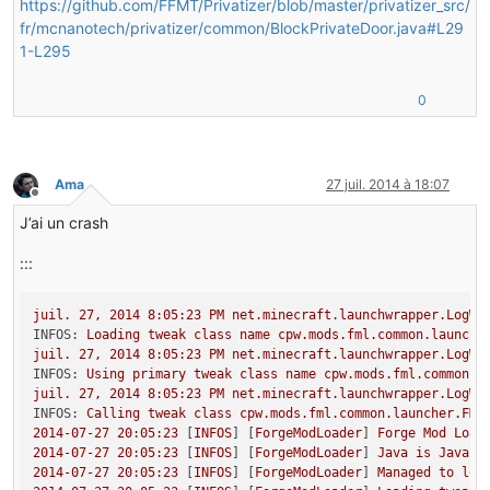
https://github.com/FFMT/Privatizer/blob/master/privatizer_src/
break
;
fr/mcnanotech/privatizer/common/BlockPrivateDoor.java#L29
case
3
:
1-L295
this
.setBlockBounds(
0.8125F
, 
0
, 
0.125F
, 
0.9375F
, 
0.9375
break
;
}
0
}
public
boolean
renderAsNormalBlock
()
{
Ama
27 juil. 2014 à 18:07
return
false
;
Hors-ligne
}
J’ai un crash
public
boolean
isOpaqueCube
()
:::
{
return
false
;
}
juil.
27
,
2014 8:05:23 
PM
net.minecraft.launchwrapper.LogWr
INFOS:
Loading
tweak
class
name
cpw.mods.fml.common.launche
@SideOnly(Side.CLIENT)
juil.
27
,
2014 8:05:23 
PM
net.minecraft.launchwrapper.LogWr
public
int
getRenderType
()
INFOS:
Using
primary
tweak
class
name
cpw.mods.fml.common.l
{
juil.
27
,
2014 8:05:23 
PM
net.minecraft.launchwrapper.LogWr
return
 ClientProxy.renderInventoryTESRID;
INFOS:
Calling
tweak
class
cpw.mods.fml.common.launcher.FML
}
2014-07-27 20:05:23
 [
INFOS
] [
ForgeModLoader
] 
Forge
Mod
Load
2014-07-27 20:05:23
 [
INFOS
] [
ForgeModLoader
] 
Java
is
Java
H
public
 TileEntity 
createTileEntity
(World world, 
int
 met
2014-07-27 20:05:23
 [
INFOS
] [
ForgeModLoader
] 
Managed
to
loa
{