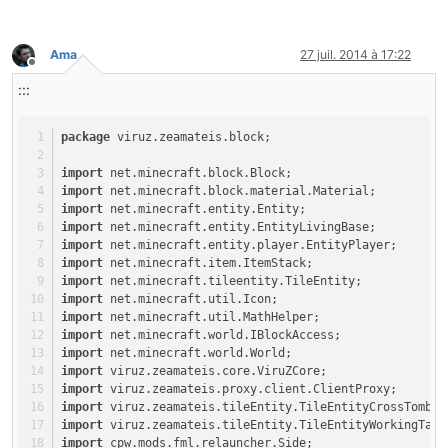
public
void
onDataPacket
(INetworkManager net, Packet132
{
this
.readFromNBT(pkt.data);
Ama
27 juil. 2014 à 17:22
Hors-ligne
}
}
:::
package
 viruz.zeamateis.block;
import
 net.minecraft.block.Block;
import
 net.minecraft.block.material.Material;
import
 net.minecraft.entity.Entity;
import
 net.minecraft.entity.EntityLivingBase;
import
 net.minecraft.entity.player.EntityPlayer;
import
 net.minecraft.item.ItemStack;
import
 net.minecraft.tileentity.TileEntity;
import
 net.minecraft.util.Icon;
import
 net.minecraft.util.MathHelper;
import
 net.minecraft.world.IBlockAccess;
import
 net.minecraft.world.World;
import
 viruz.zeamateis.core.ViruZCore;
import
 viruz.zeamateis.proxy.client.ClientProxy;
import
 viruz.zeamateis.tileEntity.TileEntityCrossTomb;
import
 viruz.zeamateis.tileEntity.TileEntityWorkingTabl
import
 cpw.mods.fml.relauncher.Side;