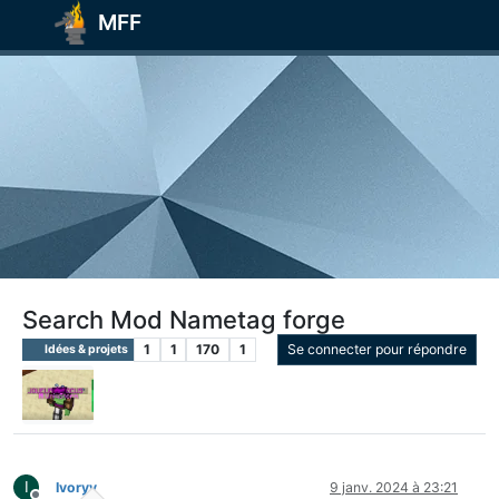
MFF
Search Mod Nametag forge
1
1
170
1
Se connecter pour répondre
Idées & projets
I
Ivoryy
9 janv. 2024 à 23:21