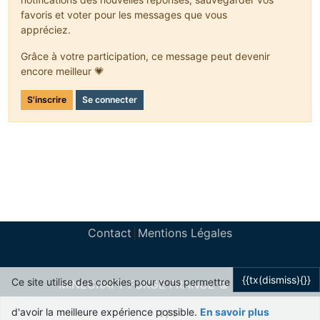
favoris et voter pour les messages que vous
appréciez.
Grâce à votre participation, ce message peut devenir
encore meilleur 💗
S'inscrire
Se connecter
Contact
Mentions Légales
{{tx(dismiss){}}
Ce site utilise des cookies pour vous permettre
MINECRAFT FORGE FRANCE © 2024
Powered by
NodeBB
d'avoir la meilleure expérience possible.
En savoir plus
1 / 1