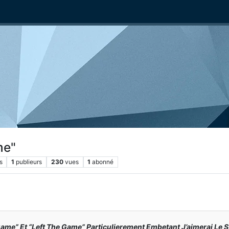
me"
s
1
publieurs
230
vues
1
abonné
ame” Et “Left The Game” Particulierement Embetant J’aimerai Le 