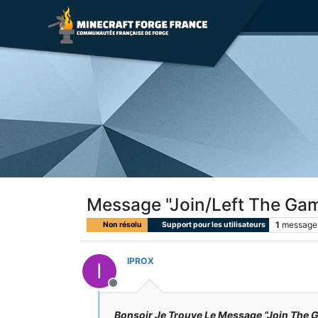
Message "Join/Left The Ga
1
message
Non résolu
Support pour les utilisateurs
IPROX
I
Hors-ligne
Bonsoir Je Trouve Le Message “Join The G