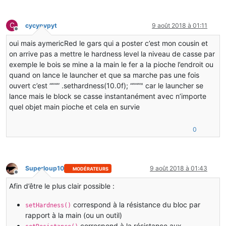
C
cycypvpyt
9 août 2018 à 01:11
Hors-ligne
oui mais aymericRed le gars qui a poster c’est mon cousin et
on arrive pas a mettre le hardness level la niveau de casse par
exemple le bois se mine a la main le fer a la pioche l’endroit ou
quand on lance le launcher et que sa marche pas une fois
ouvert c’est “”“” .sethardness(10.0f); “”“”" car le launcher se
lance mais le block se casse instantanément avec n’importe
quel objet main pioche et cela en survie
0
Superloup10
9 août 2018 à 01:43
MODÉRATEURS
Hors-ligne
Afin d’être le plus clair possible :
correspond à la résistance du bloc par
setHardness()
rapport à la main (ou un outil)
correspond à la résistance aux