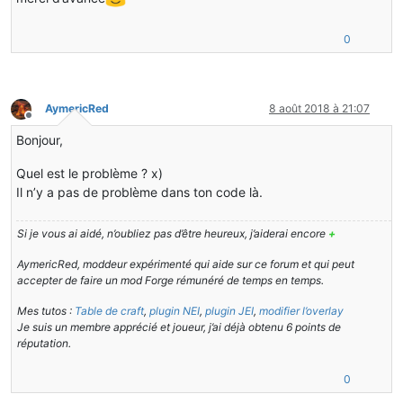
0
AymericRed
8 août 2018 à 21:07
Hors-ligne
Bonjour,
Quel est le problème ? x)
Il n’y a pas de problème dans ton code là.
Si je vous ai aidé, n’oubliez pas d’être heureux, j’aiderai encore
+
AymericRed, moddeur expérimenté qui aide sur ce forum et qui peut
accepter de faire un mod Forge rémunéré de temps en temps.
Mes tutos :
Table de craft
,
plugin NEI
,
plugin JEI
,
modifier l’overlay
Je suis un membre apprécié et joueur, j’ai déjà obtenu 6 points de
réputation.
0