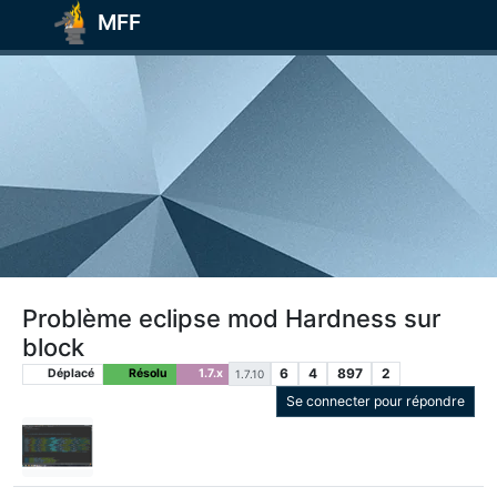
MFF
Problème eclipse mod Hardness sur
block
6
4
897
2
Déplacé
Résolu
1.7.x
1.7.10
Se connecter pour répondre