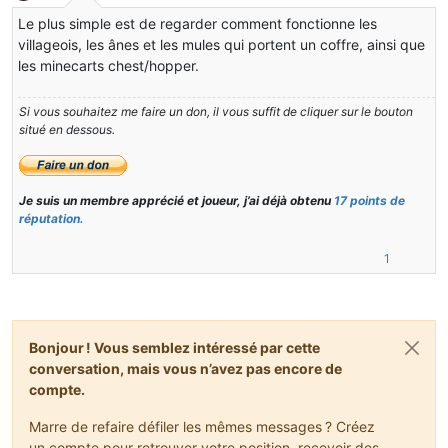
Hors-ligne
}

Le plus simple est de regarder comment fonctionne les
public
 boolean interact(EntityPlayer player)

villageois, les ânes et les mules qui portent un coffre, ainsi que
   {

les minecarts chest/hopper.
       ItemStack itemstack = player.inventory.getCurrentItem
       boolean flag = itemstack != 
null
 && itemstack.getItem
Si vous souhaitez me faire un don, il vous suffit de cliquer sur le bouton
situé en dessous.
if
 (!
this
.worldObj.isRemote)

       {

        Minecraft.getMinecraft().displayGuiScreen(new GuiSer
Je suis un membre apprécié et joueur, j’ai déjà obtenu
17 points de
return
true
;

réputation.
       }

else
       {

1
return
super
.interact(player);

       }

   }

Bonjour ! Vous semblez intéressé par cette
protected
 void applyEntityAttributes()

   {

conversation, mais vous n’avez pas encore de
super
.applyEntityAttributes();

compte.
this
.getEntityAttribute(SharedMonsterAttributes.foll
this
.getEntityAttribute(SharedMonsterAttributes.move
Marre de refaire défiler les mêmes messages ? Créez
this
.getEntityAttribute(SharedMonsterAttributes.atta
un compte pour retrouver votre position, recevoir des