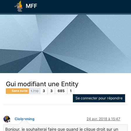
MFF
Gui modifiant une Entity
3
3
685
1
Sans suite
1.7.10
Se connecter pour répondre
Ciolgaming
24 avr. 2018 à 15:47
Hors-ligne
Bonjour, je souhaiterai faire que quand je clique droit sur un