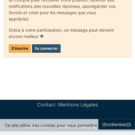
this
.getEntityAttribute(SharedMonsterAttributes.maxH
notifications des nouvelles réponses, sauvegarder vos
   }

favoris et voter pour les messages que vous
appréciez.
protected
 Item getDropItem()

   {

return
 Items.diamond;

Grâce à votre participation, ce message peut devenir
   }

encore meilleur 💗
S'inscrire
Se connecter
Contact
Mentions Légales
{{tx(dismiss){}}
Ce site utilise des cookies pour vous permettre
MINECRAFT FORGE FRANCE © 2024