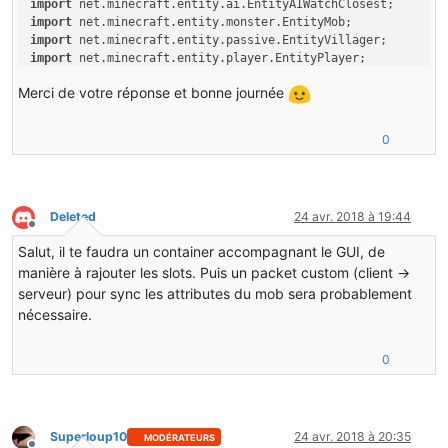
import
import
import
import
import
 net.minecraft.
init
Merci de votre réponse et bonne journée
import
import
import
 net.minecraft.world.World;

0
public
class
EntityGuard
extends
EntityMob
{

public
Deleted
24 avr. 2018 à 19:44
super
(p_i1738_1_);

Hors-ligne
this
.getNavigator().setBreakDoors(
true
);

Salut, il te faudra un container accompagnant le GUI, de
manière à rajouter les slots. Puis un packet custom (client ->
this
.tasks.addTask(
0
, new EntityAISwimming(
this
));

this
.tasks.addTask(
2
, new EntityAIAttackOnCollide(
th
serveur) pour sync les attributes du mob sera probablement
this
.tasks.addTask(
5
, new EntityAIMoveTowardsRestric
nécessaire.
this
.tasks.addTask(
7
, new EntityAIWander(
this
, 
25.0D
this
.tasks.addTask(
8
, new EntityAIWatchClosest(
this
,
0
this
.tasks.addTask(
8
, new EntityAILookIdle(
this
));

this
.targetTasks.addTask(
1
, new EntityAIHurtByTarget
this
.targetTasks.addTask(
2
, new EntityAINearestAttac
this
.targetTasks.addTask(
2
, new EntityAINearestAttac
this
.setSize(
0.9F
, 
0.8F
);

Superloup10
24 avr. 2018 à 20:35
MODÉRATEURS