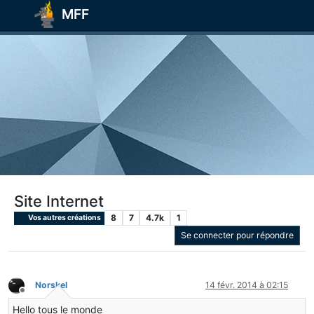
MFF
Site Internet
8
7
4.7k
1
Vos autres créations
Se connecter pour répondre
Norskel
14 févr. 2014 à 02:15
Hors-ligne
Hello tous le monde