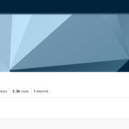
ieurs
2.3k
vues
1
abonné