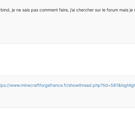
nd, je ne sais pas comment faire, j’ai chercher sur le forum mais je n
tps://www.minecraftforgefrance.fr/showthread.php?tid=581&highli