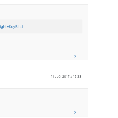
light=KeyBind
0
11 août 2017 à 15:33
0