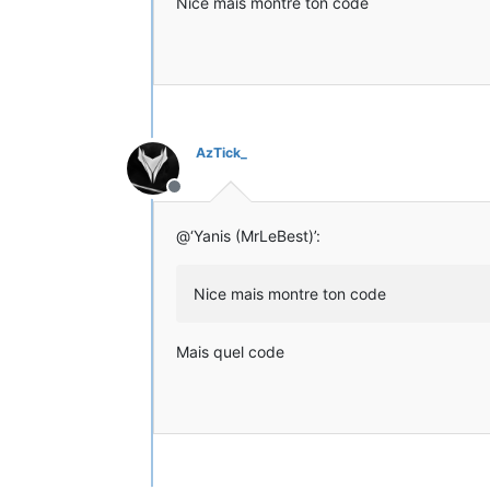
Nice mais montre ton code
AzTick_
Hors-ligne
@‘Yanis (MrLeBest)’:
Nice mais montre ton code
Mais quel code