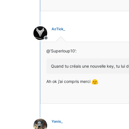
AzTick_
Hors-ligne
@‘Superloup10’:
Quand tu créais une nouvelle key, tu lui 
Ah ok j’ai compris merci
Yanis_