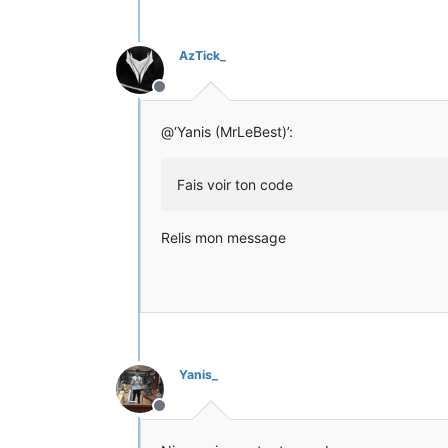
AzTick_
Hors-ligne
@‘Yanis (MrLeBest)’:
Fais voir ton code
Relis mon message
Yanis_
Hors-ligne