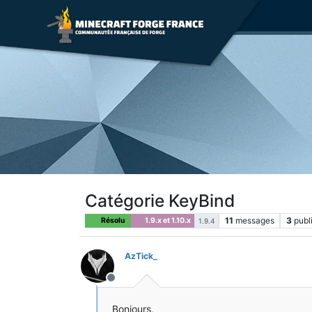
Catégorie KeyBind
11
messages
3
publ
Résolu
1.9.x et 1.10.x
1.9.4
AzTick_
Hors-ligne
Bonjours,