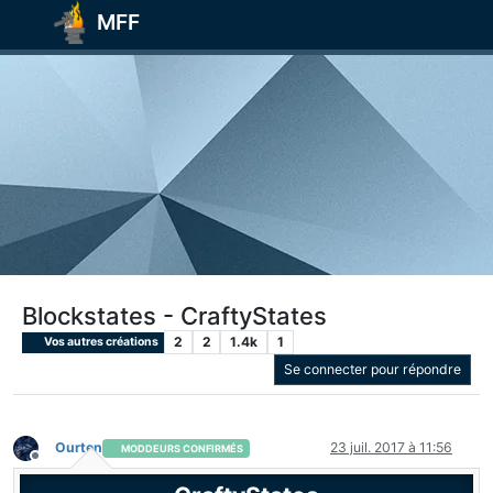
MFF
Blockstates - CraftyStates
2
2
1.4k
1
Vos autres créations
Se connecter pour répondre
Ourten
23 juil. 2017 à 11:56
MODDEURS CONFIRMÉS
Hors-ligne