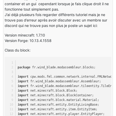
container et un gui cependant lorsque je fais clique droit il ne
fonctionne tout simplement pas.
J’ai déjà plusieurs fois regarder différents tutoriel mais je ne
trouve pas d’erreur après avoir discuter avec un membre sur
discord qui ne trouve pas non plus je poste un sujet ici:
Version minecraft: 1.7.10
Version Forge: 10.13.4.1558
Class du block:
package
 fr.wind_blade.modassembleur.blocks;
import
 cpw.mods.fml.common.network.internal.FMLNetwork
import
 fr.wind_blade.modassembleur.Assembleur;
import
 fr.wind_blade.modassembleur.tileentity.TileEnti
import
 net.minecraft.block.Block;
import
 net.minecraft.block.BlockContainer;
import
 net.minecraft.block.material.Material;
import
 net.minecraft.entity.EntityLivingBase;
import
 net.minecraft.entity.item.EntityItem;
import
 net.minecraft.entity.player.EntityPlayer;