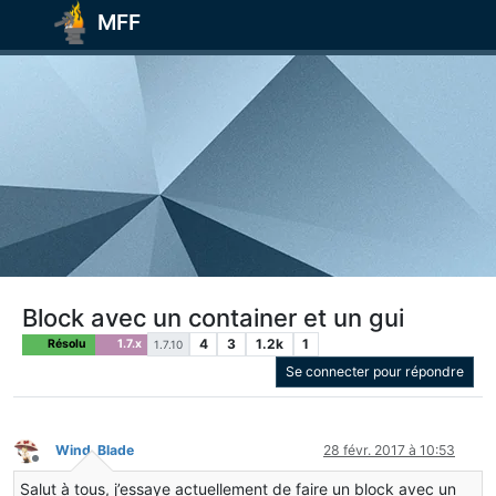
MFF
Block avec un container et un gui
4
3
1.2k
1
Résolu
1.7.x
1.7.10
Se connecter pour répondre
Wind_Blade
28 févr. 2017 à 10:53
Hors-ligne
Salut à tous, j’essaye actuellement de faire un block avec un