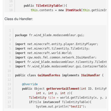
            System.out.println(
"Clique Droit"
);
public
TileEntityTable
()
{
            player.openGui(Assembleur.instance, 
0
, wor
this
.contents = 
new
ItemStack
[
this
.getSizeInve
return
true
;
    }
        }
Class du Handler:
return
true
;
public
 String 
getCustomName
()
{
    }
return
this
.customeName;
    }
// =============================
package
 fr.wind_blade.modassembleur.gui;
public
void
setCustomName
(String customName)
{
public
void
onBlockPlacedBy
(World world, 
int
 x, 
in
import
 net.minecraft.entity.player.EntityPlayer;
this
.customeName = customName;
   {
import
 net.minecraft.tileentity.TileEntity;
    }
TileEntity
tile
=
 world.getTileEntity(x, y, z);
import
 net.minecraft.world.World;
if
(tile 
instanceof
 TileEntityTable)
import
 cpw.mods.fml.common.network.IGuiHandler;
@Override
       {
import
 fr.wind_blade.modassembleur.tileentity.TileEntit
public
int
getSizeInventory
()
 {
if
(stack.hasDisplayName())
import
 fr.wind_blade.modassembleur.gui.ContainerTable;
return
this
.contents.length;
           {
    }
               ((TileEntityTable)tile).setCustomName(s
public
class
GuiHandlerAss
implements
IGuiHandler
 {
           }
@Override
       }
@Override
public
 ItemStack 
getStackInSlot
(
int
 slotIndex)
 {
   }
public
 Object 
getServerGuiElement
(
int
 ID, EntityPla
return
this
.contents[slotIndex];
int
 x, 
int
 y, 
int
 z){
    }
// ===============================
TileEntity
tile
=
 world.getTileEntity(x, y, z);
if
(tile 
instanceof
 TileEntityTable){
@Override
@Override
            System.out.println(
"test11"
);
public
 ItemStack 
decrStackSize
(
int
 slotIndex, 
int
 
public
void
breakBlock
(World world, 
int
 x, 
int
 y, 
return
new
ContainerTable
((TileEntityTable)