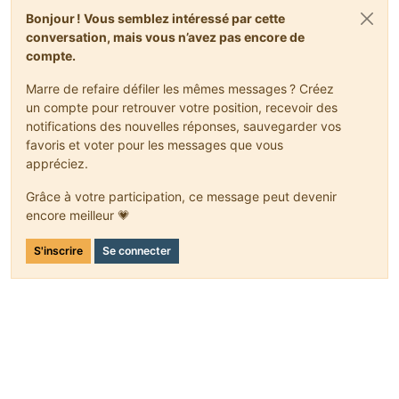
@Override
       }
Bonjour ! Vous semblez intéressé par cette
public
void
closeInventory
()
 {
conversation, mais vous n’avez pas encore de
// TODO Auto-generated method stub
@Override
compte.
public
boolean
canInteractWith
(EntityPlayer player)
    }
return
this
.tileTable.isUseableByPlayer(player)
Marre de refaire défiler les mêmes messages ? Créez
    }
un compte pour retrouver votre position, recevoir des
@Override
public
boolean
isItemValidForSlot
(
int
 p_94041_1_, 
notifications des nouvelles réponses, sauvegarder vos
public
void
onContainerClose
(EntityPlayer player)
{
// TODO Auto-generated method stub
super
.onContainerClosed(player);
favoris et voter pour les messages que vous
return
true
;
this
.tileTable.closeInventory();
appréciez.
    }
    }
Grâce à votre participation, ce message peut devenir
@Override
}
encore meilleur 💗
public
void
readFromNBT
(NBTTagCompound compound)
{
super
.readFromNBT(compound);
S'inscrire
Se connecter
if
(compound.hasKey(
"CustomName"
, Constants.NBT
this
.customeName = compound.getString(
"Cus
        }
NBTTagList
nbttaglist
=
 compound.getTagList(
"I
this
.contents = 
new
ItemStack
[
this
.getSizeInve
for
(
int
i
=
0
; i < nbttaglist.tagCount(); i++)