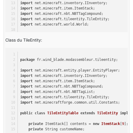
import
 net.minecraft.inventory.IInventory;
import
 net.minecraft.item.ItemStack;
import
 net.minecraft.nbt.NBTTagCompound;
import
 net.minecraft.tileentity.TileEntity;
import
 net.minecraft.world.World;
public
class
Table
extends
BlockContainer
{
Class du TileEntity:
public
Table
(Material material)
 {
super
(material);
    }
package
 fr.wind_blade.modassembleur.tileentity;
@Override
import
 net.minecraft.entity.player.EntityPlayer;
public
 TileEntity 
createNewTileEntity
(World p_1499
import
 net.minecraft.inventory.IInventory;
return
new
TileEntityTable
();
import
 net.minecraft.item.ItemStack;
    }
import
 net.minecraft.nbt.NBTTagCompound;
import
 net.minecraft.nbt.NBTTagList;
@Override
import
 net.minecraft.tileentity.TileEntity;
public
boolean
hasTileEntity
()
{
import
 net.minecraftforge.common.util.Constants;
return
true
;
    }
public
class
TileEntityTable
extends
TileEntity
implem
@Override
private
 ItemStack[] contents = 
new
ItemStack
[
9
];
public
boolean
onBlockActivated
(World world, 
int
 x
private
 String customeName;
if
(!world.isRemote){