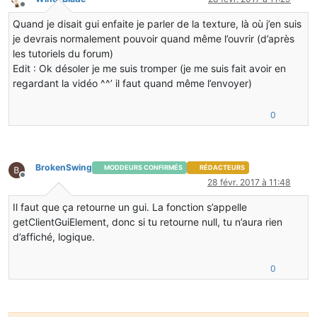
public
 String 
getInventoryName
()
 {
Hors-ligne
ItemStack
itemstack1
=
 slot.getStack();
return
this
.hasCustomInventoryName() ? 
this
.cu
Quand je disait gui enfaite je parler de la texture, là où j’en suis
               itemstack = itemstack1.copy();
    }
je devrais normalement pouvoir quand même l’ouvrir (d’après
if
(slotIndex < 
this
.tileTable.getSizeInv
les tutoriels du forum)
@Override
               {
Edit : Ok désoler je me suis tromper (je me suis fait avoir en
public
boolean
hasCustomInventoryName
()
 {
if
(!
this
.mergeItemStack(itemstack1, 
regardant la vidéo ^^’ il faut quand même l’envoyer)
return
this
.customeName != 
null
 || !
this
.custo
                   {
    }
return
null
;
                   }
0
@Override
               }
public
int
getInventoryStackLimit
()
 {
else
if
(!
this
.mergeItemStack(itemstack1,
return
64
;
               {
    }
return
null
;
BrokenSwing
MODDEURS CONFIRMÉS
RÉDACTEURS
               }
Hors-ligne
28 févr. 2017 à 11:48
@Override
public
boolean
isUseableByPlayer
(EntityPlayer play
if
(itemstack1.stackSize == 
0
)
Il faut que ça retourne un gui. La fonction s’appelle
return
this
.worldObj.getTileEntity(
this
.xCoord
               {
getClientGuiElement, donc si tu retourne null, tu n’aura rien
    }
                   slot.putStack((ItemStack)
null
);
d’affiché, logique.
               }
@Override
else
public
void
openInventory
()
 {
               {
0
// TODO Auto-generated method stub
                   slot.onSlotChanged();
               }
    }
           }
return
 itemstack;