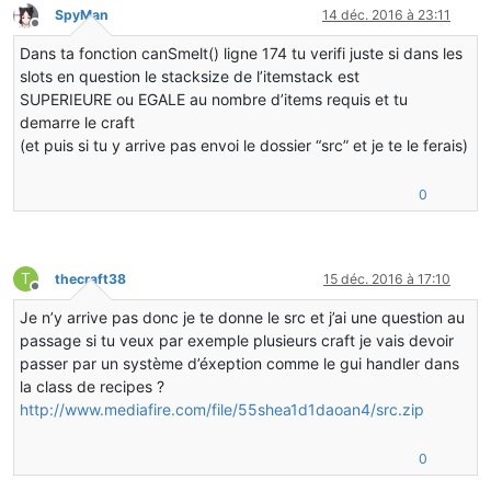
if
 (
this
.contents* != 
null
)
SpyMan
14 déc. 2016 à 23:11
           {
Hors-ligne
NBTTagCompound
nbttagcompound1
=
new
NB
Dans ta fonction canSmelt() ligne 174 tu verifi juste si dans les
               nbttagcompound1.setByte(
"Slot"
, (
byte
)i
slots en question le stacksize de l’itemstack est
this
.contents*.writeToNBT(nbttagcompoun
SUPERIEURE ou EGALE au nombre d’items requis et tu
               nbttaglist.appendTag(nbttagcompound1);
           }
demarre le craft
       }
(et puis si tu y arrive pas envoi le dossier “src” et je te le ferais)
       compound.setTag(
"Items"
, nbttaglist);
0
       compound.setShort(
"workingTime"
,(
short
)
this
.wor
       compound.setShort(
"workingTimeNeeded"
, (
short
)
t
   }
T
@Override
thecraft38
15 déc. 2016 à 17:10
Hors-ligne
public
void
readFromNBT
(NBTTagCompound compound)
Je n’y arrive pas donc je te donne le src et j’ai une question au
   {
super
.readFromNBT(compound);
passage si tu veux par exemple plusieurs craft je vais devoir
passer par un système d’éxeption comme le gui handler dans
NBTTagList
nbttaglist
=
 compound.getTagList(
"It
la class de recipes ?
this
.contents = 
new
ItemStack
[
this
.getSizeInven
http://www.mediafire.com/file/55shea1d1daoan4/src.zip
for
 (
int
i
=
0
; i < nbttaglist.tagCount(); ++i)
       {
0
NBTTagCompound
nbttagcompound1
=
 nbttaglist