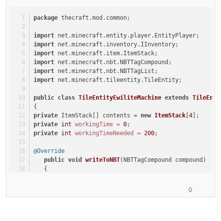
package
 thecraft.mod.common;
import
 net.minecraft.entity.player.EntityPlayer;
import
 net.minecraft.inventory.IInventory;
import
 net.minecraft.item.ItemStack;
import
 net.minecraft.nbt.NBTTagCompound;
import
 net.minecraft.nbt.NBTTagList;
import
 net.minecraft.tileentity.TileEntity;
public
class
TileEntityEwiliteMachine
extends
TileEnti
{
private
 ItemStack[] contents = 
new
ItemStack
[
4
];
private
int
workingTime
=
0
;
private
int
workingTimeNeeded
=
200
;
@Override
public
void
writeToNBT
(NBTTagCompound compound)
   {
super
.writeToNBT(compound);
NBTTagList
nbttaglist
=
new
NBTTagList
();
0
for
 (
int
i
=
0
; i < 
this
.contents.length; ++i) 
       {