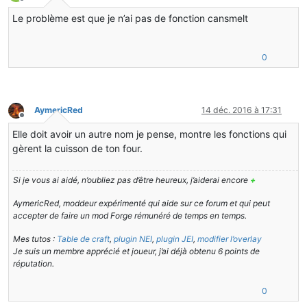
Hors-ligne
public
Map
getSmeltingList
(
)

Le problème est que je n’ai pas de fonction cansmelt
{

return
this
.
smeltingList
;

   }

0
public
static
MachineTutoRecipes
smelting
(
)

return
 smeltingBase;

AymericRed
14 déc. 2016 à 17:31
Hors-ligne
Elle doit avoir un autre nom je pense, montre les fonctions qui
gèrent la cuisson de ton four.
Si je vous ai aidé, n’oubliez pas d’être heureux, j’aiderai encore
+
AymericRed, moddeur expérimenté qui aide sur ce forum et qui peut
accepter de faire un mod Forge rémunéré de temps en temps.
Mes tutos :
Table de craft
,
plugin NEI
,
plugin JEI
,
modifier l’overlay
Je suis un membre apprécié et joueur, j’ai déjà obtenu 6 points de
réputation.
0