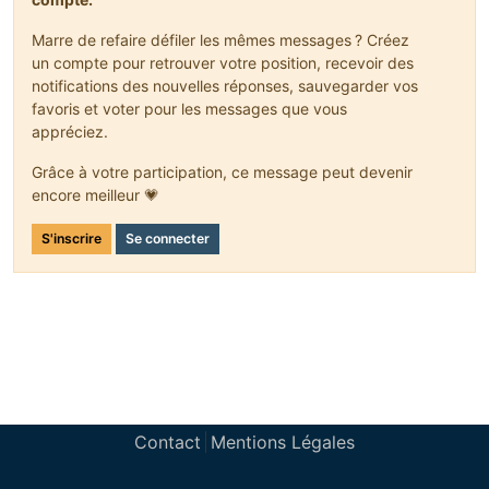
public
 ItemStack 
decrStackSize
(
int
 slotIndex, 
int
 amou
{
Marre de refaire défiler les mêmes messages ? Créez
if
 (
this
.contents[slotIndex] != 
null
)
un compte pour retrouver votre position, recevoir des
       {
notifications des nouvelles réponses, sauvegarder vos
           ItemStack itemstack;
favoris et voter pour les messages que vous
if
 (
this
.contents[slotIndex].stackSize <= a
appréciez.
           {
               itemstack = 
this
.contents[slotIndex];
Grâce à votre participation, ce message peut devenir
this
.contents[slotIndex] = 
null
;
encore meilleur 💗
this
.markDirty();
return
 itemstack;
S'inscrire
Se connecter
           }
else
           {
               itemstack = 
this
.contents[slotIndex].sp
if
 (
this
.contents[slotIndex].stackSize 
               {
this
.contents[slotIndex] = 
null
;
               }
this
.markDirty();
Contact
Mentions Légales
return
 itemstack;
           }