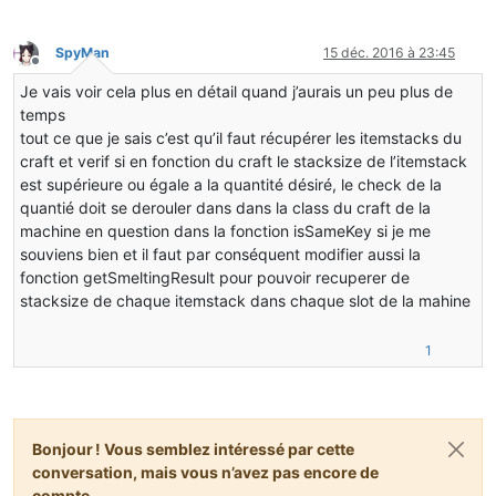
int
j
=
 nbttagcompound1.getByte(
"Slot"
) & 
2
if
 (j >= 
0
 && j < 
this
.contents.length)
SpyMan
15 déc. 2016 à 23:45
           {
Hors-ligne
this
.contents[j] = ItemStack.loadItemSt
Je vais voir cela plus en détail quand j’aurais un peu plus de
           }
temps
       }
tout ce que je sais c’est qu’il faut récupérer les itemstacks du
craft et verif si en fonction du craft le stacksize de l’itemstack
this
.workingTime = compound.getShort(
"workingTi
est supérieure ou égale a la quantité désiré, le check de la
this
.workingTimeNeeded = compound.getShort(
"wor
   }
quantié doit se derouler dans dans la class du craft de la
machine en question dans la fonction isSameKey si je me
@Override
souviens bien et il faut par conséquent modifier aussi la
public
int
getSizeInventory
()
fonction getSmeltingResult pour pouvoir recuperer de
{
stacksize de chaque itemstack dans chaque slot de la mahine
return
this
.contents.length;
}
1
@Override
public
 ItemStack 
getStackInSlot
(
int
 slotIndex)
{t
return
this
.contents[slotIndex];
}
Bonjour ! Vous semblez intéressé par cette
conversation, mais vous n’avez pas encore de
@Override
compte.