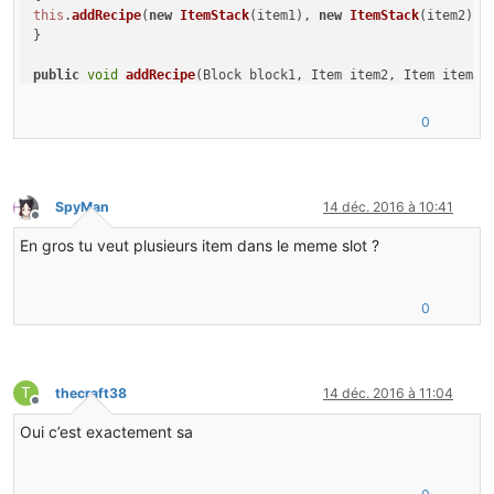
this
.
addRecipe
(
new
ItemStack
(item1), 
new
ItemStack
(item2), 
}

public
void
addRecipe
(
Block block1, Item item2, Item item3,
this
.
addRecipe
(
Item
.
getItemFromBlock
(block1), item2, item3, 
0
}

public
void
addRecipe
(
Block block1, Block block2, Item item
SpyMan
14 déc. 2016 à 10:41
this
.
addRecipe
(
Item
.
getItemFromBlock
(block1), 
Item
.
getItemF
Hors-ligne
}

En gros tu veut plusieurs item dans le meme slot ?
public
void
addRecipe
(
Block block1, Block block2, Block blo
0
this
.
addRecipe
(
Item
.
getItemFromBlock
(block1), 
Item
.
getItemF
public
ItemStack
getSmeltingResult
(
ItemStack[] stack
)

{

T
Iterator
 iterator = 
this
.
smeltingList
.
entrySet
().
iterat
thecraft38
14 déc. 2016 à 11:04
Hors-ligne
Entry
 entry;

Oui c’est exactement sa
do
    {

if
 (!iterator.
hasNext
())
