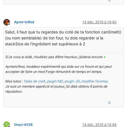
0
        {

return
null
;

        }

          entry = (
Entry
)iterator.
next
();

AymericRed
14 déc. 2016 à 14:40
      }

Hors-ligne
while
 (!
this
.
isSameKey
(stack, (
ItemStack
[])entry.
getK
Salut, il faut que tu regardes du coté de ta fonction canSmelt()
(ou nom semblable) de ton four, tu dois regarder si la
return
 (
ItemStack
)entry.
getValue
();

stackSize de l’ingrédient est supérieure à 2
private
boolean
isSameKey
(
ItemStack[] stackList, ItemStack[
Si je vous ai aidé, n’oubliez pas d’être heureux, j’aiderai encore
+
boolean
 isSame = 
false
for
(int i=
0
; i<=
2
; i++)

AymericRed, moddeur expérimenté qui aide sur ce forum et qui peut
accepter de faire un mod Forge rémunéré de temps en temps.
if
(stackList*.
getItem
() == stackList2*.
getItem
())

{

Mes tutos :
Table de craft
,
plugin NEI
,
plugin JEI
,
modifier l’overlay
isSame = 
true
;

Je suis un membre apprécié et joueur, j’ai déjà obtenu 6 points de
réputation.
else
0
return
false
;

}

return
 isSame;

T
thecraft38
14 déc. 2016 à 14:49