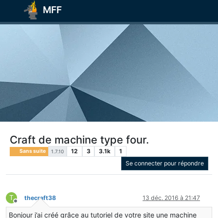
MFF
Craft de machine type four.
12
3
3.1k
1
Sans suite
1.7.10
Se connecter pour répondre
T
thecraft38
13 déc. 2016 à 21:47
Hors-ligne
Bonjour j’ai créé grâce au tutoriel de votre site une machine