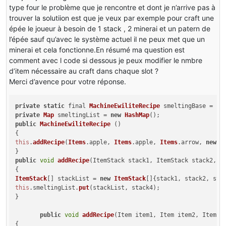
type four le problème que je rencontre et dont je n’arrive pas à
trouver la solutiion est que je veux par exemple pour craft une
épée le joueur à besoin de 1 stack , 2 minerai et un patern de
l’épée sauf qu’avec le système actuel il ne peux met que un
minerai et cela fonctionne.En résumé ma question est
comment avec l code si dessous je peux modifier le nmbre
d’item nécessaire au craft dans chaque slot ?
Merci d’avence pour votre réponse.
private
static
 final 
MachineEwiliteRecipe
 smeltingBase = 
ne
private
Map
 smeltingList = 
new
HashMap
public
MachineEwiliteRecipe
 ()

this
.
addRecipe
(
Items
.
apple
, 
Items
.
apple
, 
Items
.
arrow
, 
new
I
public
void
addRecipe
(
ItemStack stack1, ItemStack stack2, I
ItemStack
[] stackList = 
new
ItemStack
this
.
smeltingList
.
put
(stackList, stack4);

}

public
void
addRecipe
(
Item item1, Item item2, Item i