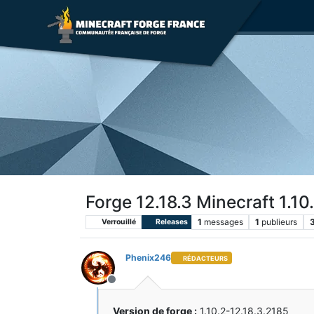
Forge 12.18.3 Minecraft 1.10
1
messages
1
publieurs
Verrouillé
Releases
Phenix246
RÉDACTEURS
Hors-ligne
Version de forge :
1.10.2-12.18.3.2185