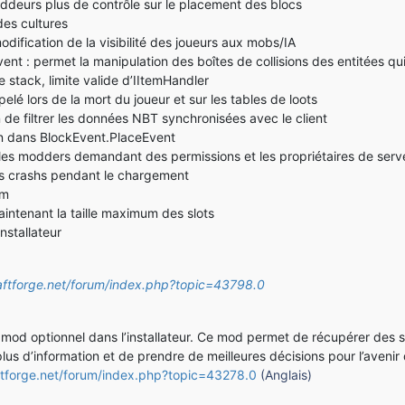
ddeurs plus de contrôle sur le placement des blocs
es cultures
ification de la visibilité des joueurs aux mobs/IA
t : permet la manipulation des boîtes de collisions des entitées q
 stack, limite valide d’IItemHandler
lé lors de la mort du joueur et sur les tables de loots
 de filtrer les données NBT synchronisées avec le client
in dans BlockEvent.PlaceEvent
 les modders demandant des permissions et les propriétaires de serv
es crashs pendant le chargement
om
ntenant la taille maximum des slots
nstallateur
aftforge.net/forum/index.php?topic=43798.0
od optionnel dans l’installateur. Ce mod permet de récupérer des st
 plus d’information et de prendre de meilleures décisions pour l’aveni
ftforge.net/forum/index.php?topic=43278.0
(Anglais)