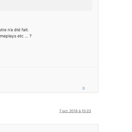
tre n’a été fait.
ameplays etc … ?
0
7 oct. 2016 à 10:23