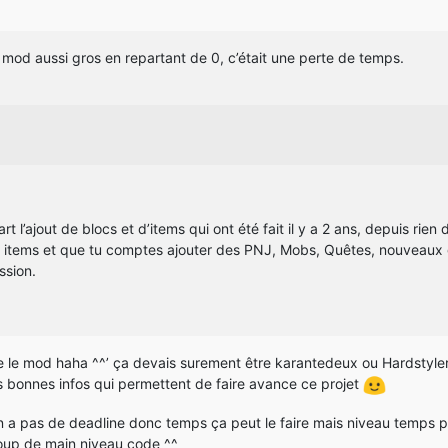
 un mod aussi gros en repartant de 0, c’était une perte de temps.
t l’ajout de blocs et d’items qui ont été fait il y a 2 ans, depuis rien d’
des items et que tu comptes ajouter des PNJ, Mobs, Quêtes, nouveau
ssion.
ge le mod haha ^^’ ça devais surement être karantedeux ou Hardstylerz5
s bonnes infos qui permettent de faire avance ce projet
a pas de deadline donc temps ça peut le faire mais niveau temps per
oup de main niveau code ^^