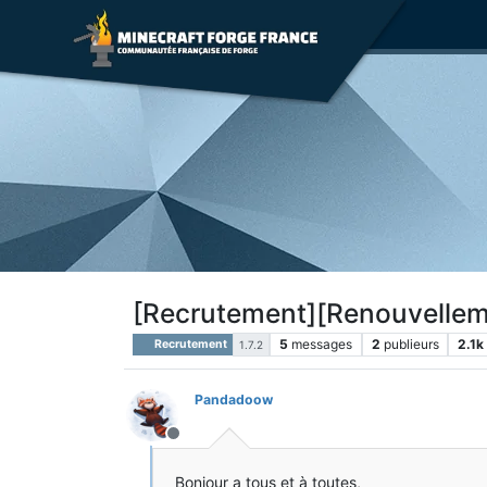
[Recrutement][Renouvellemen
5
messages
2
publieurs
2.1k
Recrutement
1.7.2
Pandadoow
Hors-ligne
Bonjour a tous et à toutes,