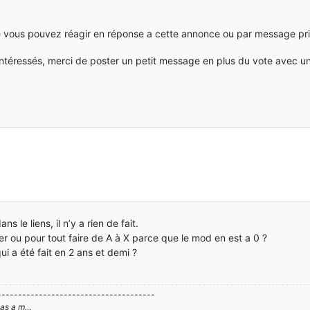
se vous pouvez réagir en réponse a cette annonce ou par message 
intéressés, merci de poster un petit message en plus du vote avec 
 le liens, il n’y a rien de fait.
uer ou pour tout faire de A à X parce que le mod en est a 0 ?
qui a été fait en 2 ans et demi ?
--------------------------------------
 pas a m…