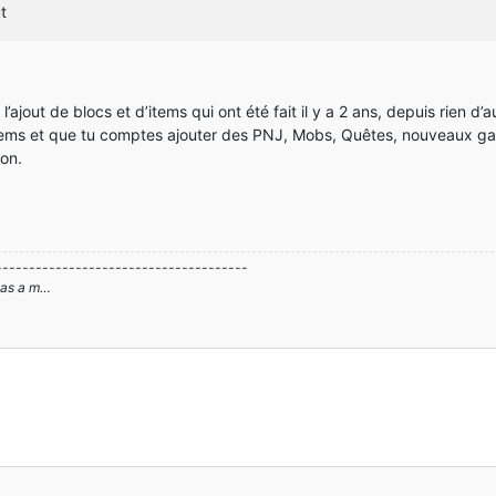
t
’ajout de blocs et d’items qui ont été fait il y a 2 ans, depuis rien d’au
 items et que tu comptes ajouter des PNJ, Mobs, Quêtes, nouveaux g
ion.
--------------------------------------
 pas a m…