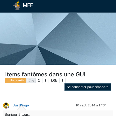
MFF
Items fantômes dans une GUI
2
1
1.0k
1
Sans suite
1.7.10
Se connecter pour répondre
JustPingo
10 sept. 2014 à 17:31
Hors-ligne
Bonjour à tous.