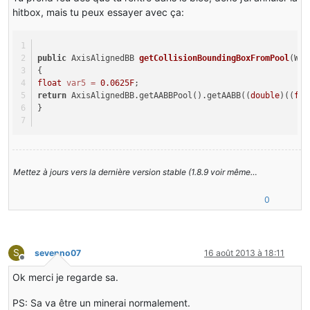
hitbox, mais tu peux essayer avec ça:
public
 AxisAlignedBB 
getCollisionBoundingBoxFromPool
(Wor
{
float
var5
=
0.0625F
;
return
 AxisAlignedBB.getAABBPool().getAABB((
double
)((
flo
}
Mettez à jours vers la dernière version stable (1.8.9 voir même…
0
S
sevenno07
16 août 2013 à 18:11
Hors-ligne
Ok merci je regarde sa.
PS: Sa va être un minerai normalement.