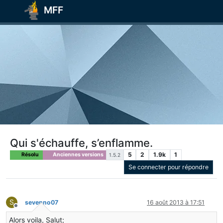
MFF
Qui s'échauffe, s’enflamme.
5
2
1.9k
1
Résolu
Anciennes versions
1.5.2
Se connecter pour répondre
S
sevenno07
16 août 2013 à 17:51
Hors-ligne
Alors voila, Salut;