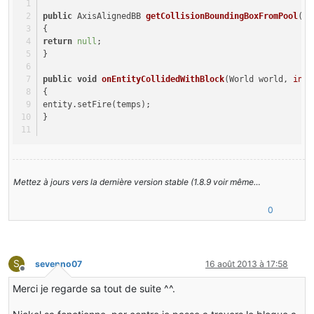
public
 AxisAlignedBB 
getCollisionBoundingBoxFromPool
(Wo
{
return
null
;
}
public
void
onEntityCollidedWithBlock
(World world, 
int
 
{
entity.setFire(temps);
}
Mettez à jours vers la dernière version stable (1.8.9 voir même…
0
S
sevenno07
16 août 2013 à 17:58
Hors-ligne
Merci je regarde sa tout de suite ^^.