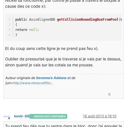
Nickel sa fonctionne, par contre je passe a travers le bloque a
cause des ce code x):
public
 AxisAlignedBB 
getCollisionBoundingBoxFromPool
(
Wor
{
return
null
;
}
Et du coup sens cette ligne je ne prend pas feu x).
Oublier de pressurisé que je le traverse si je vais par le dessus,
sinon quand je vais sur les cotais sa me pousse.
Auteur originale de
Sevenno’s Addons
et de
[url=
http://www.minecraftfor
…
0
kevin_68
16 août 2013 à 18:10
MODDEURS CONFIRMÉS
Hors-ligne
Tu prend feu dès que tu rentre dans le bloc, donc j’ai annuler la