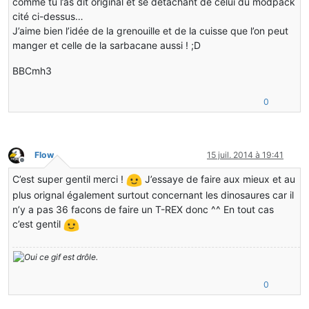
comme tu l’as dit original et se détachant de celui du modpack
cité ci-dessus…
J’aime bien l’idée de la grenouille et de la cuisse que l’on peut
manger et celle de la sarbacane aussi ! ;D
BBCmh3
0
Flow
15 juil. 2014 à 19:41
Hors-ligne
C’est super gentil merci !
J’essaye de faire aux mieux et au
plus orignal également surtout concernant les dinosaures car il
n’y a pas 36 facons de faire un T-REX donc ^^ En tout cas
c’est gentil
0