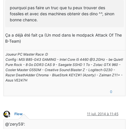
pourquoi pas faire un truc que tu peux trouver des
fossiles et avec des machines obtenir des dino ^^, sinon
bonne chance.
Ça a déjà été fait ça (Un mod dans le modpack Attack Of The
B-Team)
Joueur PC Master Race :D
Config : MSI B85-G43 GAMING - Intel Core i5 4460 @3.2GHz - be Quiet!
Pure Rock - 8 Go DDR3 CAS 9 - Saegate SSHD 1 To - Zotac GTX 960 -
Cooler Master G550M - Creative Sound Blaster Z - Logitech G230 -
Razer DeathAdder Chroma - BlueStork KEYZ#1 (Azerty) - Zalman Z11+ -
Asus VE247H
0
Flow
11 juil. 2014 à 11:45
Hors-ligne
@‘zery59’: