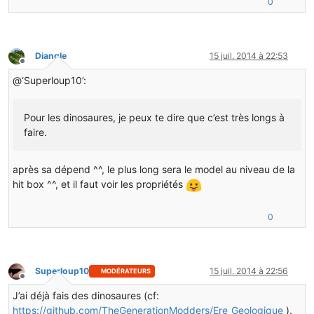
0
Diangle
15 juil. 2014 à 22:53
Hors-ligne
@‘Superloup10’:
Pour les dinosaures, je peux te dire que c’est très longs à
faire.
après sa dépend ^^, le plus long sera le model au niveau de la
hit box ^^, et il faut voir les propriétés
0
Superloup10
15 juil. 2014 à 22:56
MODÉRATEURS
Hors-ligne
J’ai déjà fais des dinosaures (cf:
https://github.com/TheGenerationModders/Ere_Geologique
).