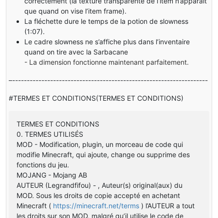
correctement (la texture transparente de l’item n’apparaît
que quand on vise l’item frame).
La fléchette dure le temps de la potion de slowness
(1:07).
Le cadre slowness ne s’affiche plus dans l’inventaire
quand on tire avec la Sarbacane
- La dimension fonctionne maintenant parfaitement.
–-------------------------------------------------------------------
#TERMES ET CONDITIONS(TERMES ET CONDITIONS)
TERMES ET CONDITIONS
0. TERMES UTILISÉS
MOD - Modification, plugin, un morceau de code qui
modifie Minecraft, qui ajoute, change ou supprime des
fonctions du jeu.
MOJANG - Mojang AB
AUTEUR (Legrandfifou) - , Auteur(s) original(aux) du
MOD. Sous les droits de copie accepté en achetant
Minecraft (
https://minecraft.net/terms
) l’AUTEUR a tout
les droits sur son MOD, malgré qu’il utilise le code de