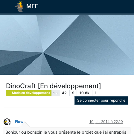
MFF
DinoCraft [En développement]
42
9
19.8k
1
Mods en developpement
1.8
Se connecter pour répondre
Flow
10 juil. 2014 à 22:10
Hors-ligne
Bonjour ou bonsoir, je vous présente le projet que j’ai entrepris