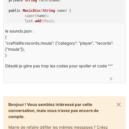
private
String
 recordname;

public
MusicDisc
(
String
 name) {

super
(name);

	list.
add
(
this
);

setUnlocalizedName
(
"record"
);

le sounds.json :
setTextureName
(
"record_"
+name);

setCreativeTab
(
CreativeTabs
.
tabMisc
);

{
	recordname=name;

“craftislife:records.moula”: {“category”: “player”, “records”:
}

[“moula”]},
}
@Override
public
ResourceLocation
getRecordResource
(
String
 arg0
) {

Désolé je gère pas trop les codes pour spoiler et code ^^’
ResourceLocation
 r=
super
.
getRecordResource
(
Referenc
return
 r;

}

0
@Override
public
void
registerIcons
(
IIconRegister reg
) {

	itemIcon=reg.
registerIcon
(
Reference
.
MOD_ID
+
":record
}

Bonjour ! Vous semblez intéressé par cette
conversation, mais vous n’avez pas encore de
@Override
compte.
public
String
getUnlocalizedName
(
) {

return
"record."
+recordname;

Marre de refaire défiler les mêmes messages ? Créez