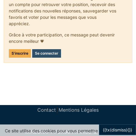
}

un compte pour retrouver votre position, recevoir des
notifications des nouvelles réponses, sauvegarder vos
@Override
favoris et voter pour les messages que vous
public
String
getUnlocalizedName
(
ItemStack arg0
) {

return
getUnlocalizedName
();

appréciez.
}

Grâce à votre participation, ce message peut devenir
encore meilleur 💗
S'inscrire
Se connecter
Contact
Mentions Légales
{{tx(dismiss){}}
Ce site utilise des cookies pour vous permettre
MINECRAFT FORGE FRANCE © 2024