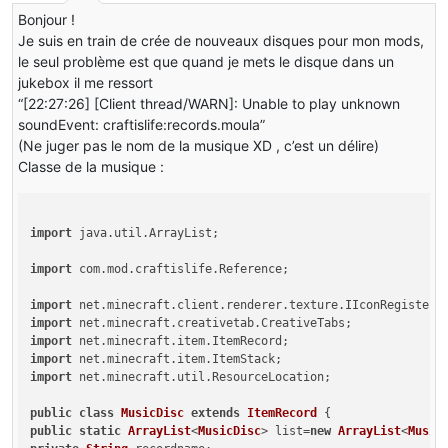
Bonjour !
Je suis en train de crée de nouveaux disques pour mon mods,
le seul problème est que quand je mets le disque dans un
jukebox il me ressort
“[22:27:26] [Client thread/WARN]: Unable to play unknown
soundEvent: craftislife:records.moula”
(Ne juger pas le nom de la musique XD , c’est un délire)
Classe de la musique :
import
 java.
util
.
ArrayList
;

import
 com.
mod
.
craftislife
.
Reference
;

import
 net.
minecraft
.
client
.
renderer
.
texture
.
IIconRegister
import
 net.
minecraft
.
creativetab
.
CreativeTabs
import
 net.
minecraft
.
item
.
ItemRecord
import
 net.
minecraft
.
item
.
ItemStack
import
 net.
minecraft
.
util
.
ResourceLocation
;

public
class
MusicDisc
extends
ItemRecord
public
static
ArrayList
<
MusicDisc
> list=
new
ArrayList
<
Music