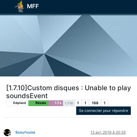
MFF
[1.7.10]Custom disques : Unable to play
soundsEvent
1
1
168
1
Déplacé
Résolu
1.7.x
1.7.10
Se connecter pour répondre
Scouloune
12 avr. 2019 à 20:35
Hors-ligne