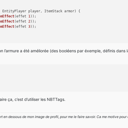
, EntityPlayer player, ItemStack armor)
 {
onEffect
(effet 
1
));
onEffect
(effet 
2
));
onEffect
(effet 
3
));
 non l’armure a été améliorée (des booléens par éxemple, définis dans 
ire ça, c’est d’utiliser les NBTTags.
 vert en dessous de mon image de profil, pour me le faire savoir. Ca me motive pour