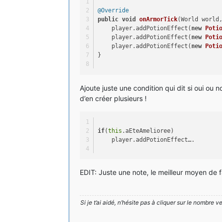
@Override
public
void
onArmorTick
(World world
    player.addPotionEffect(
new
Poti
    player.addPotionEffect(
new
Poti
    player.addPotionEffect(
new
Poti
}
Ajoute juste une condition qui dit si oui ou
d’en créer plusieurs !
if
(
this
.aEteAmelioree) 
    player.addPotionEffect….
EDIT: Juste une note, le meilleur moyen de fa
Si je t’ai aidé, n’hésite pas à cliquer sur le nombre