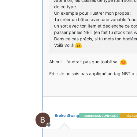
Attention, les classes de type Item sont d
de ce type.
Un exemple pour illustrer mon propos :
Tu créer un bâton avec une variable “coold
un sort avec ton item et déclenche ce cool
passer par les NBT (en fait tu stock tes 
Dans ce cas précis, si tu mets ton booléen
Voilà voilà
Ah oui… faudrait pas que j’oubli sa
Edit: Je ne sais pas appliqué un tag NBT a u
BrokenSwing
MODDEURS CONFIRMÉS
RÉDAC
Hors-ligne