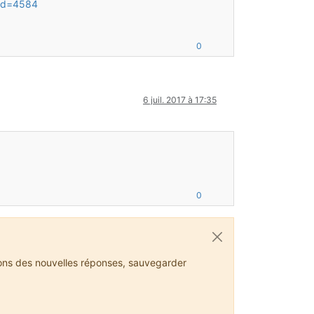
tid=4584
0
6 juil. 2017 à 17:35
0
ions des nouvelles réponses, sauvegarder