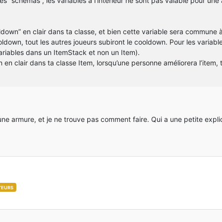
es “schémas”, les variables à l’intérieur ne sont pas valable pour une
own” en clair dans ta classe, et bien cette variable sera commune à t
down, tout les autres joueurs subiront le cooldown. Pour les variables
variables dans un ItemStack et non un Item).
 en clair dans ta classe Item, lorsqu’une personne améliorera l’item,
ne armure, et je ne trouve pas comment faire. Qui a une petite expli
TEURS