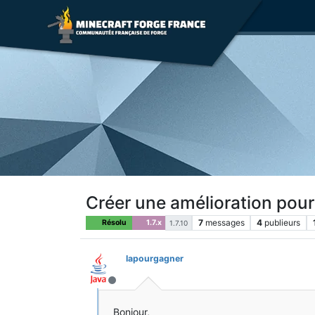
Créer une amélioration pou
7
messages
4
publieurs
Résolu
1.7.x
1.7.10
lapourgagner
Hors-ligne
Bonjour,