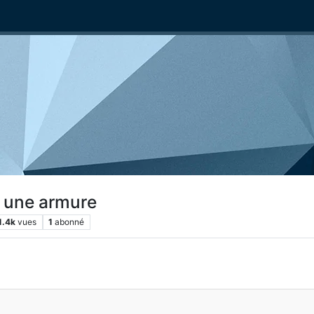
r une armure
1.4k
vues
1
abonné