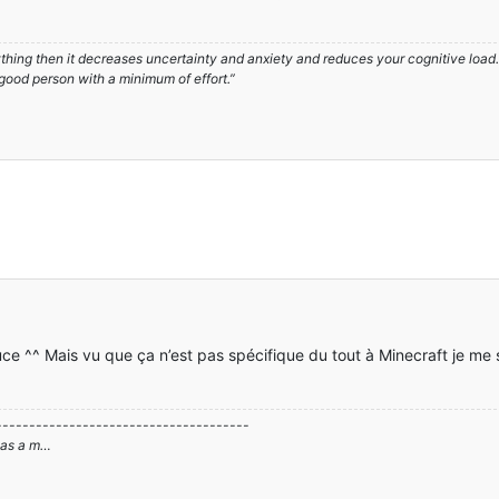
hing then it decreases uncertainty and anxiety and reduces your cognitive load. A
 good person with a minimum of effort.”
ce ^^ Mais vu que ça n’est pas spécifique du tout à Minecraft je me
--------------------------------------
 pas a m…