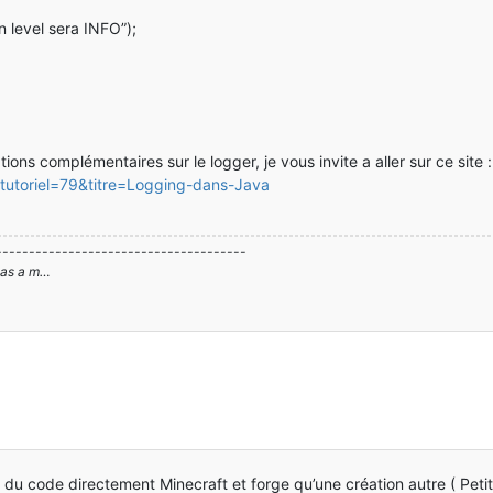
n level sera INFO”);
ions complémentaires sur le logger, je vous invite a aller sur ce site :
tutoriel=79&titre=Logging-dans-Java
--------------------------------------
 pas a m…
du code directement Minecraft et forge qu’une création autre ( Petit j