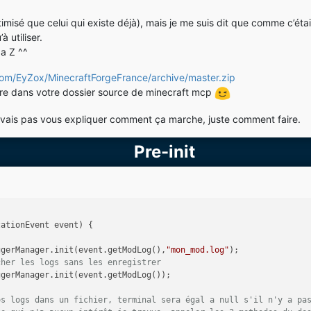
optimisé que celui qui existe déjà), mais je me suis dit que comme c’é
 utiliser.
a Z ^^
com/EyZox/MinecraftForgeFrance/archive/master.zip
ettre dans votre dossier source de minecraft mcp
ne vais pas vous expliquer comment ça marche, juste comment faire.
Pre-init
zationEvent event)
 {
ggerManager.init(event.getModLog(),
"mon_mod.log"
);
cher les logs sans les enregistrer
ggerManager.init(event.getModLog());
os logs dans un fichier, terminal sera égal a null s'il n'y a pa