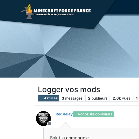
Logger vos mods
3
messages
2
publieurs
2.6k
vues
1
Astuces
RedRelay
MODDEURS CONFIRMÉS
Hors-ligne
Salut la compagnie,