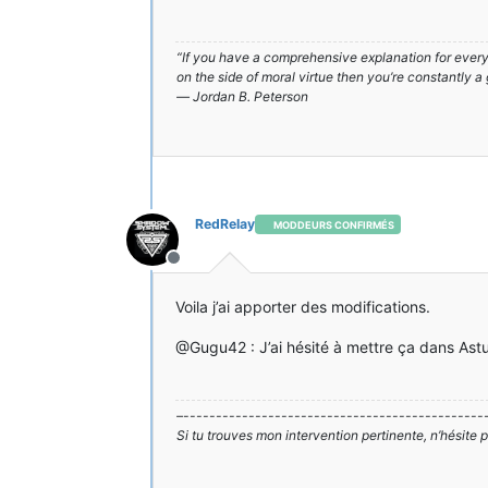
“If you have a comprehensive explanation for everyt
on the side of moral virtue then you’re constantly a
― Jordan B. Peterson
RedRelay
MODDEURS CONFIRMÉS
Hors-ligne
Voila j’ai apporter des modifications.
@Gugu42 : J’ai hésité à mettre ça dans Astu
–----------------------------------------------
Si tu trouves mon intervention pertinente, n’hésite