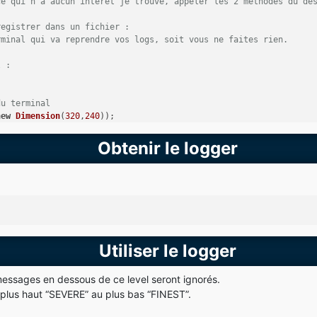
ce qui n'a aucun intérêt je trouve, appeler les 2 methodes du de
registrer dans un fichier :
rminal qui va reprendre vos logs, soit vous ne faites rien.
l :
du terminal
new
Dimension
(
320
,
240
));
Obtenir le logger
rs (j'ai mis les couleurs par defaut)
ckground(Color.BLACK); 
// Couleur de fond
nd(terminal.getOutput().getDefaultStyle(), Color.WHITE); 
//Coule
nd(terminal.getOutput().getErrStyle(), Color.RED); 
//Couleur err
e la fenetre du terminal :
e"
);
Utiliser le logger
de ligne qui sera afficher dans le terminal :
); 
//128 est la valeur par defaut.
essages en dessous de ce level seront ignorés.
le plus haut “SEVERE” au plus bas “FINEST”.