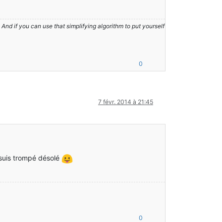
nd if you can use that simplifying algorithm to put yourself
0
7 févr. 2014 à 21:45
 suis trompé désolé
0