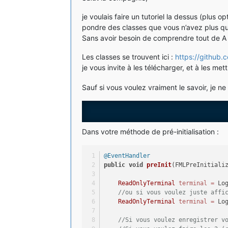
je voulais faire un tutoriel la dessus (plus 
pondre des classes que vous n’avez plus qu’à
Sans avoir besoin de comprendre tout de A 
Les classes se trouvent ici :
https://github.
je vous invite à les télécharger, et à les m
Sauf si vous voulez vraiment le savoir, je 
Dans votre méthode de pré-initialisation :
@EventHandler
public
void
preInit
(FMLPreInitiali
ReadOnlyTerminal
terminal
=
 Lo
//ou si vous voulez juste affi
ReadOnlyTerminal
terminal
=
 Lo
//Si vous voulez enregistrer v