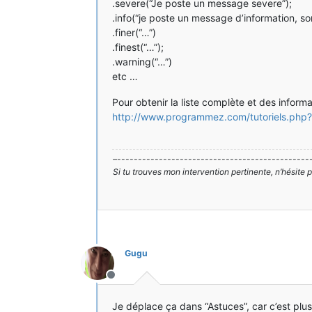
.severe(“Je poste un message severe”);
.info(“je poste un message d’information, so
.finer(“…”)
.finest(“…”);
.warning(“…”)
etc …
Pour obtenir la liste complète et des informat
http://www.programmez.com/tutoriels.php?
–----------------------------------------------
Si tu trouves mon intervention pertinente, n’hésite
Gugu
Hors-ligne
Je déplace ça dans “Astuces”, car c’est plus 