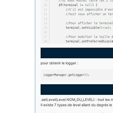
//Si vous voulez faire les 2 (
if
(terminal != 
null
) {
//S'il est impossible d'en
//Soit vous afficher un te
//Pour afficher le termina
        terminal.setVisible(
true
);
//Pour modifier la taille 
        terminal.setPreferredSize(
        terminal.pack();
//Pour modifier les couleu
        terminal.getOutput().setBa
pour obtenir le logger :
        StyleConstants.setForegrou
        StyleConstants.setForegrou
LoggerManager.getLogger();
//Pour modifier le titre d
        terminal.setTitle(
"un titr
//Pour modifier le nombre 
        terminal.setBufferSize(
128
.setLevel(Level.NOM_DU_LEVEL) : tout les m
    }
Il existe 7 types de level allant du degrés 
}