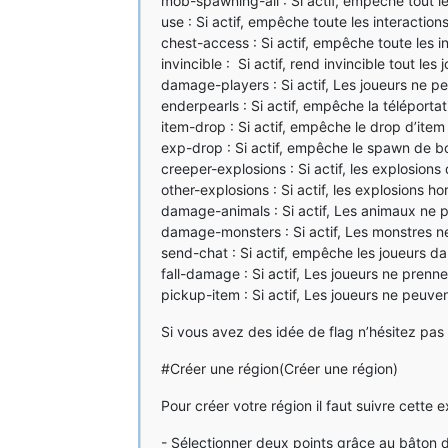
mob-spawning-all : Si actif, empêche tout 
use : Si actif, empêche toute les interaction
chest-access : Si actif, empêche toute les in
invincible : Si actif, rend invincible tout les
damage-players : Si actif, Les joueurs ne p
enderpearls : Si actif, empêche la téléporta
item-drop : Si actif, empêche le drop d’item 
exp-drop : Si actif, empêche le spawn de bo
creeper-explosions : Si actif, les explosio
other-explosions : Si actif, les explosions 
damage-animals : Si actif, Les animaux ne p
damage-monsters : Si actif, Les monstres ne
send-chat : Si actif, empêche les joueurs 
fall-damage : Si actif, Les joueurs ne prenn
pickup-item : Si actif, Les joueurs ne peuve
Si vous avez des idée de flag n’hésitez pas
#Créer une région(Créer une région)
Pour créer votre région il faut suivre cette e
- Sélectionner deux points grâce au bâton 