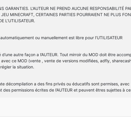
ANS GARANTIES. L’AUTEUR NE PREND AUCUNE RESPONSABILITÉ P
U JEU MINECRAFT, CERTAINES PARTIES POURRAIENT NE PLUS FO
E L’UTILISATEUR.
lé, automatiquement ou manuellement est libre pour l’UTILISATEUR
lié d’une autre façon a l’AUTEUR. Tout mirroir du MOD doit être acco
nt avec ce MOD (vente , vente de versions modifiées, adfly, sharec
égler la situation.
ute décompilation a des fins privés ou éducatifs sont permises, avec
es permissions écrites de l’AUTEUR et peuvent êtres sujettes à cer