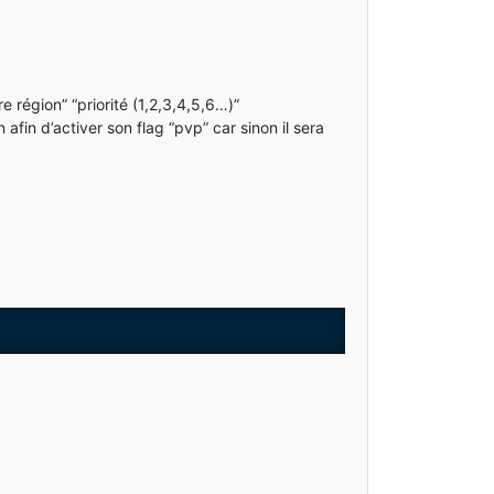
re région” “priorité (1,2,3,4,5,6…)”
in d’activer son flag “pvp” car sinon il sera