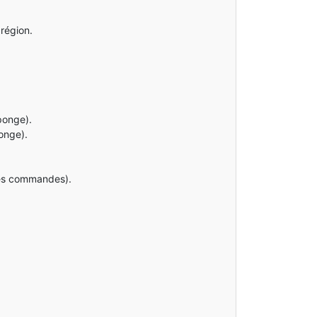
 région.
ponge).
onge).
les commandes).