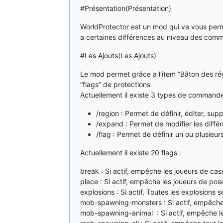
#Présentation(Présentation)
WorldProtector est un mod qui va vous perme
a certaines différences au niveau des com
#Les Ajouts(Les Ajouts)
Le mod permet grâce a l’item “Bâton des régi
“flags” de protections
Actuellement il existe 3 types de command
/region : Permet de définir, éditer, sup
/expand : Permet de modifier les différ
/flag : Permet de définir un ou plusieur
Actuellement il existe 20 flags :
break : Si actif, empêche les joueurs de cass
place : Si actif, empêche les joueurs de pose
explosions : Si actif, Toutes les explosions
mob-spawning-monsters : Si actif, empêche
mob-spawning-animal : Si actif, empêche l