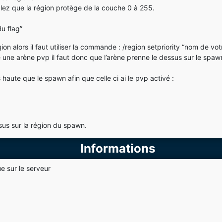
lez que la région protège de la couche 0 à 255.
u flag”
gion alors il faut utiliser la commande : /region setpriority “nom de vot
e arène pvp il faut donc que l’arène prenne le dessus sur le spawn af
s haute que le spawn afin que celle ci ai le pvp activé :
sus sur la région du spawn.
Informations
ue sur le serveur