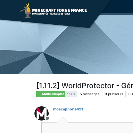
[1.11.2] WorldProtector - Gé
5
messages
3
publieurs
3.
Mods complet
1.12.X
moscaphone421
Hors-ligne