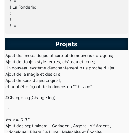
! :::
! La Fonderie:
:::
!
! :::
Projets
Ajout des mobs du jeu et surtout de nouveaux dragons;
Ajout de donjon style tertres, château et tours;
Un nouveau système d’enchantement plus proche du jeu;
Ajout de la magie et des cris;
Ajout de sons du jeu original;
et peut être l’ajout de la dimension “Oblivion”
#Change log(Change log)
:::
Version 0.0.1
Ajout des sept minerai : Corindon , Argent , Vif Argent ,
Orichalque , Pierre De Lune , Malachite et Ébonite