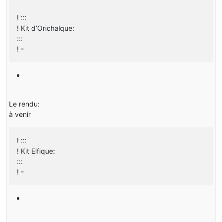
! :::
! Kit d’Orichalque:
:::
! -
Le rendu:
à venir
! :::
! Kit Elfique:
:::
! -