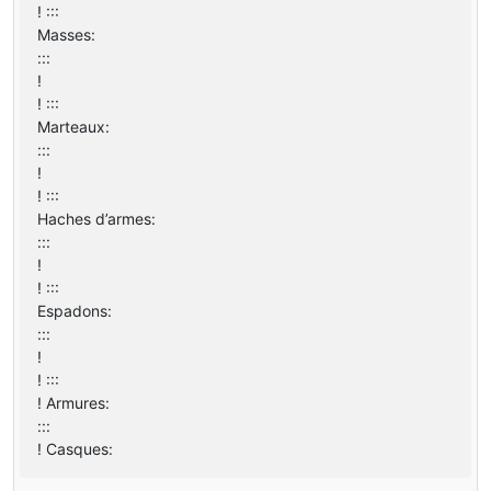
! :::
Masses:
:::
!
! :::
Marteaux:
:::
!
! :::
Haches d’armes:
:::
!
! :::
Espadons:
:::
!
! :::
! Armures:
:::
! Casques: