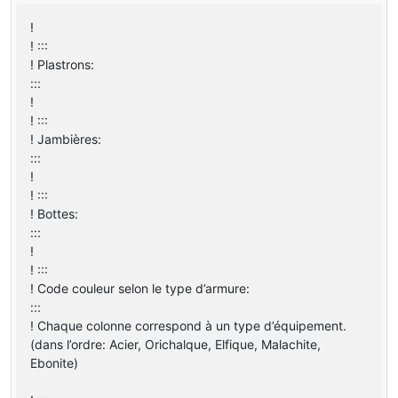
!
! :::
! Plastrons:
:::
!
! :::
! Jambières:
:::
!
! :::
! Bottes:
:::
!
! :::
! Code couleur selon le type d’armure:
:::
! Chaque colonne correspond à un type d’équipement.
(dans l’ordre: Acier, Orichalque, Elfique, Malachite,
Ebonite)