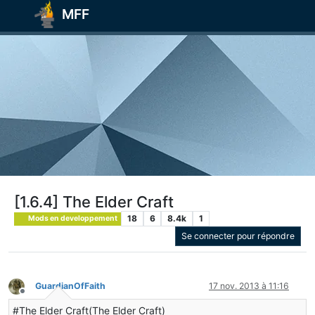
MFF
[1.6.4] The Elder Craft
18
6
8.4k
1
Mods en developpement
Se connecter pour répondre
GuardianOfFaith
17 nov. 2013 à 11:16
Hors-ligne
#The Elder Craft(The Elder Craft)