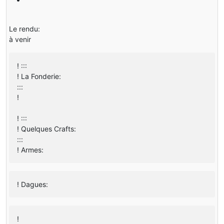
Le rendu:
à venir
! :::
! La Fonderie:
:::
!
! :::
! Quelques Crafts:
:::
! Armes:
! Dagues:
!