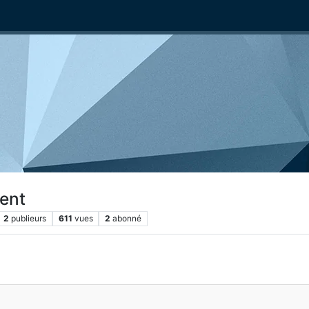
vent
2
publieurs
611
vues
2
abonné