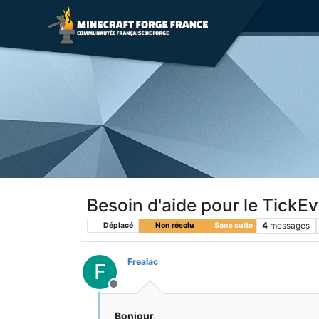
Besoin d'aide pour le TickE
4
messages
Déplacé
Non résolu
Sans suite
Frealac
F
Hors-ligne
Bonjour,