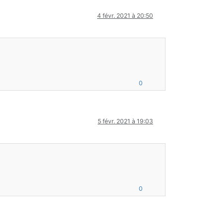
4 févr. 2021 à 20:50
Hand handIn)
);
eldItem(handIn));
0
Item(handIn));
5 févr. 2021 à 19:03
0