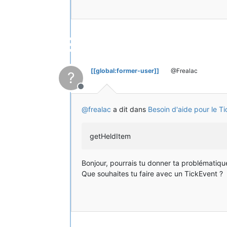
public
class
ItemSpecial
extends
I
{
private
 EntityPlayer playe
private
 World world;
public
ItemSpecial
(String 
	{
[[global:former-user]]
@Frealac
?
		setUnlocalizedName
		setRegistryName(na
Hors-ligne
		setDamage(
1
, 
5
);
		setMaxDamage(
15
);
@
frealac
a dit dans
Besoin d'aide pour le T
		setMaxStackSize(
1
)
		setCreativeTab(Mai
		ItemInit.ITEMS.add
getHeldItem
	}
private
void
setDamage
(
int
Bonjour, pourrais tu donner ta problématiqu
// TODO Auto-gener
Que souhaites tu faire avec un TickEvent ?
	}
@Override
public
void
registerModels
	{