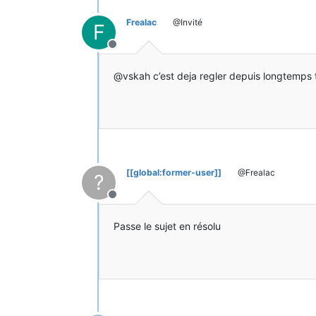
		Main.proxy.regist
	}
Frealac
@Invité
F
@Override
Hors-ligne
public
 ActionResult<ItemSt
	{
@vskah c’est deja regler depuis longtemps 
if
(!worldIn.isRemo
		{
			playerIn.
return
new
		}
else
		{
return
new
[[global:former-user]]
@Frealac
?
		}
	}
Hors-ligne
Passe le sujet en résolu
}