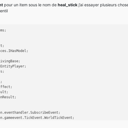
nt
pour un item sous le nom de
heal_stick
j’ai essayer plusieurs cho
entil
ems;
it;
aces.IHasModel;
LivingBase;
.EntityPlayer;
ts;
k;
Effect;
sult;
onResult;
;
on.eventhandler.SubscribeEvent;
on.gameevent.TickEvent.WorldTickEvent;