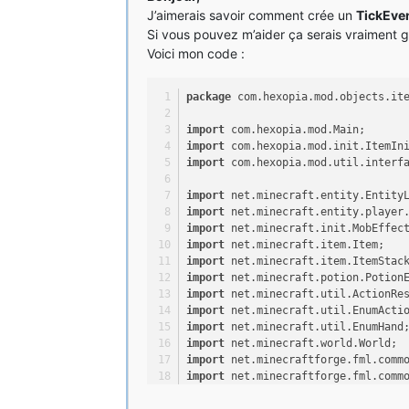
J’aimerais savoir comment crée un
TickEve
Si vous pouvez m’aider ça serais vraiment g
Voici mon code :
package
 com.hexopia.mod.objects.it
import
 com.hexopia.mod.Main;
import
 com.hexopia.mod.init.ItemIn
import
 com.hexopia.mod.util.interf
import
 net.minecraft.entity.Entity
import
 net.minecraft.entity.player
import
 net.minecraft.init.MobEffec
import
 net.minecraft.item.Item;
import
 net.minecraft.item.ItemStac
import
 net.minecraft.potion.Potion
import
 net.minecraft.util.ActionRe
import
 net.minecraft.util.EnumActi
import
 net.minecraft.util.EnumHand
import
 net.minecraft.world.World;
import
 net.minecraftforge.fml.comm
import
 net.minecraftforge.fml.comm