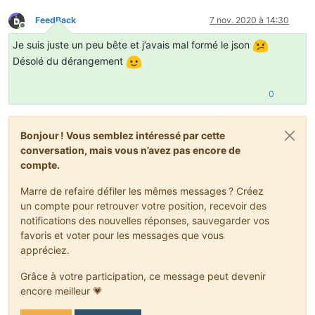
            }
"model"
:
"redskyll:activator"
else
if
(enumfacing == EnumFacing.WEST && i
FeedBack
7 nov. 2020 à 14:30
}
,
            {
Hors-ligne
"facing=south,power=1"
:
{
                enumfacing = EnumFacing.EAST;
Je suis juste un peu bête et j’avais mal formé le json
"model"
:
"redskyll:activator_on"
            }
Désolé du dérangement
}
,
else
if
(enumfacing == EnumFacing.EAST && i
"facing=south,power=2"
:
{
            {
"model"
:
"redskyll:activator_off"
                enumfacing = EnumFacing.WEST;
0
}
,
            }
"facing=south,power=3"
:
{
"model"
:
"redskyll:activator"
            worldIn.setBlockState(pos, state.withPrope
Bonjour ! Vous semblez intéressé par cette
}
,
        }
"facing=south,power=4"
:
{
conversation, mais vous n’avez pas encore de
    }
"model"
:
"redskyll:activator"
compte.
}
,
@Override
"facing=south,power=5"
:
{
Marre de refaire défiler les mêmes messages ? Créez
public
 IBlockState 
getStateForPlacement
(World worl
"model"
:
"redskyll:activator"
un compte pour retrouver votre position, recevoir des
    {
}
,
return
this
.getDefaultState().withProperty(FAC
notifications des nouvelles réponses, sauvegarder vos
"facing=south,power=6"
:
{
    }
favoris et voter pour les messages que vous
"model"
:
"redskyll:activator"
appréciez.
}
,
@Override
"facing=east,power=0"
:
{
public
void
onBlockPlacedBy
(World worldIn, BlockPo
Grâce à votre participation, ce message peut devenir
"model"
:
"redskyll:activator"
    {
}
,
encore meilleur 💗
        worldIn.setBlockState(pos, state.withProperty(
"facing=east,power=1"
:
{
    }
"model"
:
"redskyll:activator_on"