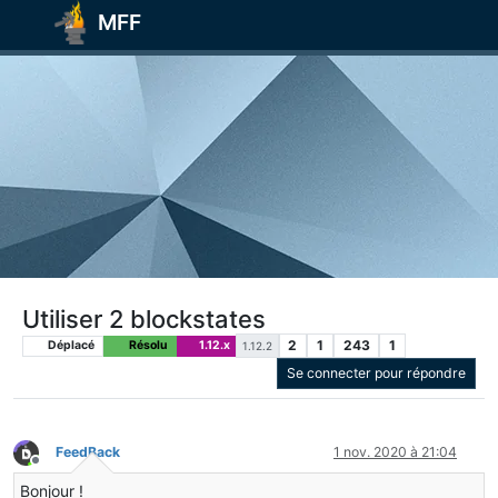
MFF
Utiliser 2 blockstates
2
1
243
1
Déplacé
Résolu
1.12.x
1.12.2
Se connecter pour répondre
FeedBack
1 nov. 2020 à 21:04
Hors-ligne
Bonjour !