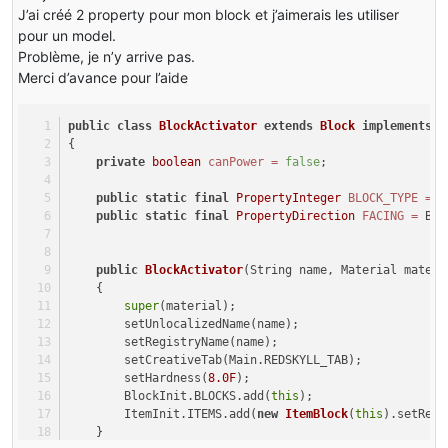
J’ai créé 2 property pour mon block et j’aimerais les utiliser
pour un model.
Problème, je n’y arrive pas.
Merci d’avance pour l’aide
public
class
BlockActivator
extends
Block
implements
I
{
private
boolean
canPower
=
false
;
public
static
final
PropertyInteger
BLOCK_TYPE
=
 P
public
static
final
PropertyDirection
FACING
=
 Blo
public
BlockActivator
(String name, Material materi
    {
super
(material);
        setUnlocalizedName(name);
        setRegistryName(name);
        setCreativeTab(Main.REDSKYLL_TAB);
        setHardness(
8.0F
);
        BlockInit.BLOCKS.add(
this
);
        ItemInit.ITEMS.add(
new
ItemBlock
(
this
).setRegi
    }