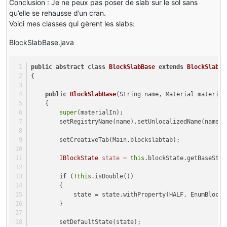
Conclusion : Je ne peux pas poser de slab sur le sol sans
qu’elle se rehausse d’un cran.
Voici mes classes qui gèrent les slabs:
BlockSlabBase.java
public
abstract
class
BlockSlabBase
extends
BlockSlab
i
{
public
BlockSlabBase
(String name, Material material
    {
super
(materialIn);
        setRegistryName(name).setUnlocalizedName(name);
        setCreativeTab(Main.blockslabtab);
IBlockState
state
=
this
.blockState.getBaseStat
if
 (!
this
.isDouble())
        {
            state = state.withProperty(HALF, EnumBlockH
        }
        setDefaultState(state);