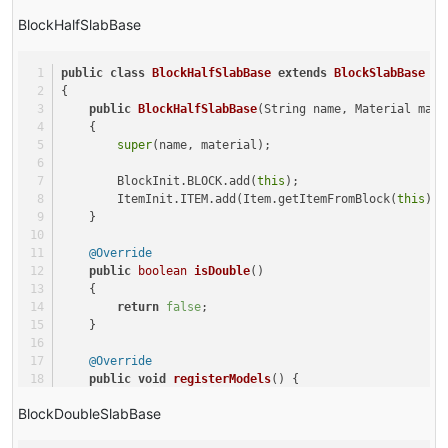
this
.useNeighborBrightness = 
true
;
BlockHalfSlabBase
    }
@Override
public
class
BlockHalfSlabBase
extends
BlockSlabBase
public
 String 
getUnlocalizedName
(
int
 meta)
{
    {
public
BlockHalfSlabBase
(String name, Material mate
return
this
.getUnlocalizedName();
    {
    }
super
(name, material);
@Override
        BlockInit.BLOCK.add(
this
);
public
 IProperty<?> getVariantProperty()
        ItemInit.ITEM.add(Item.getItemFromBlock(
this
));
    {
    }
return
 HALF;
    }
@Override
public
boolean
isDouble
()
@Override
    {
public
 Comparable<?> getTypeForItem(ItemStack stack
return
false
;
    {
    }
return
 EnumBlockHalf.BOTTOM;
    }
@Override
public
void
registerModels
()
 {
@Override
        Main.proxy.registerItemRenderer(Item.getItemFro
public
int
damageDropped
(IBlockState state)
BlockDoubleSlabBase
    }
    {
}
return
0
;