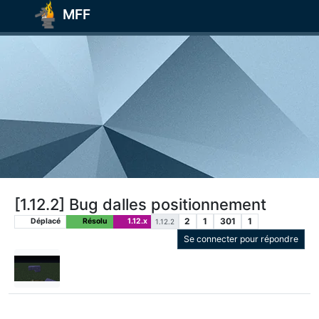
MFF
[1.12.2] Bug dalles positionnement
2
1
301
1
Déplacé
Résolu
1.12.x
1.12.2
Se connecter pour répondre