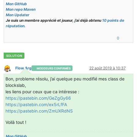
       }
Mon GitHub
return
 ((EnumBlockHalf)state.getValue(HALF)).ord
Mon repo Maven
    }
Mon Updater
Je suis un membre apprécié et joueur, j’ai déjà obtenu
10 points de
réputation.
@Override
protected
 BlockStateContainer 
createBlockState
()
0
    {
return
new
BlockStateContainer
(
this
, 
new
IPrope
    }
}
Flow Arg
22 août 2019 à 10:37
MODDEURS CONFIRMÉS
Hors-ligne
Bon, probleme résolu, j’ai quelque peu modifié mes class de
blockslab,
les liens pour ceux que ca intéresse :
https://pastebin.com/GeZgGy66
https://pastebin.com/ex5rLfFA
https://pastebin.com/ZmUXRdNS
Voilà tout !
Mon GitHub