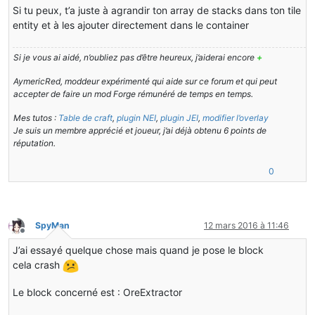
Si tu peux, t’a juste à agrandir ton array de stacks dans ton tile
entity et à les ajouter directement dans le container
Si je vous ai aidé, n’oubliez pas d’être heureux, j’aiderai encore
+
AymericRed, moddeur expérimenté qui aide sur ce forum et qui peut
accepter de faire un mod Forge rémunéré de temps en temps.
Mes tutos :
Table de craft
,
plugin NEI
,
plugin JEI
,
modifier l’overlay
Je suis un membre apprécié et joueur, j’ai déjà obtenu 6 points de
réputation.
0
SpyMan
12 mars 2016 à 11:46
Hors-ligne
J’ai essayé quelque chose mais quand je pose le block
cela crash
Le block concerné est : OreExtractor