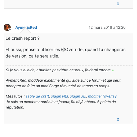
0
AymericRed
12 mars 2016 à 12:20
Hors-ligne
Le crash report ?
Et aussi, pense à utiliser les @Override, quand tu changeras
de version, ça te sera utile.
Si je vous ai aidé, n’oubliez pas d’être heureux, j’aiderai encore
+
AymericRed, moddeur expérimenté qui aide sur ce forum et qui peut
accepter de faire un mod Forge rémunéré de temps en temps.
Mes tutos :
Table de craft
,
plugin NEI
,
plugin JEI
,
modifier l’overlay
Je suis un membre apprécié et joueur, j’ai déjà obtenu 6 points de
réputation.
0