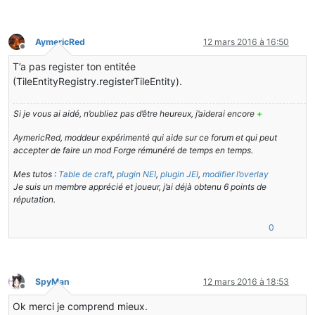
-----------------------------------------------------------
--
Head
--
AymericRed
12 mars 2016 à 16:50
Stacktrace:
Hors-ligne
at
net.minecraft.tileentity.TileEntity.writeToNBT(TileEntit
T’a pas register ton entitée
at
com.google.SpyMan.Mechanicalcraft.common.blockOreExtract
(TileEntityRegistry.registerTileEntity).
at
com.google.SpyMan.Mechanicalcraft.common.blockOreExtract
at
net.minecraft.server.management.PlayerManager$PlayerInst
at
net.minecraft.server.management.PlayerManager$PlayerInst
Si je vous ai aidé, n’oubliez pas d’être heureux, j’aiderai encore
+
at
net.minecraft.server.management.PlayerManager.updatePlay
at
net.minecraft.world.WorldServer.tick(WorldServer.java:19
AymericRed, moddeur expérimenté qui aide sur ce forum et qui peut
accepter de faire un mod Forge rémunéré de temps en temps.
--
Affected
level
--
Details:
Mes tutos :
Table de craft
,
plugin NEI
,
plugin JEI
,
modifier l’overlay
Level name:
New
World
Je suis un membre apprécié et joueur, j’ai déjà obtenu 6 points de
All players:
1
total;
 [
EntityPlayerMP
[
'SpyMan'
/201
, 
l='New
réputation.
Chunk stats: ServerChunkCache: 430 Drop:
169
Level seed:
-5270529354148508640
0
Level generator:
ID
01
-
flat,
ver
0
\.
Features enabled:
fa
Level generator options:
Level spawn location: World:
(-554,4,-1237),
Chunk:
(at
6
,0
Level time:
295247
game
time,
9536 
day
time
SpyMan
12 mars 2016 à 18:53
Level dimension:
0
Hors-ligne
Level storage version:
0x04ABD
-
Anvil
Ok merci je comprend mieux.
Level weather: Rain time:
108263
(now:
false
),
thunder time