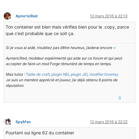
this
.addSlotToContainer(
new
OreExtractorSlotRe
return
 isSame%(#aaa9a7)[;
]    }
this
.addSlotToContainer(
new
OreExtractorSlotRe
AymericRed
12 mars 2016 à 22:13
this
.addSlotToContainer(
new
OreExtractorSlotRe
Hors-ligne
public
 Map<ItemStack[], ItemStack> getSmeltingList()
this
.addSlotToContainer(
new
OreExtractorSlotRe
Ton container est bien mais vérifies bien pour le .copy, parce
   {
this
.addSlotToContainer(
new
OreExtractorSlotRe
que c’est probable que ce soit ça.
return
this
.smeltingList%(#aaa9a7)[;
this
.bindPlayerInventory(inventory);
]    }
    }
Si je vous ai aidé, n’oubliez pas d’être heureux, j’aiderai encore
+
public
static
 OreExtractorRecipes 
smelting
()
@Override
   {
public
boolean
canInteractWith
(EntityPlayer player
AymericRed, moddeur expérimenté qui aide sur ce forum et qui peut
return
 smeltingBase%(#aaa9a7)[;
    {
accepter de faire un mod Forge rémunéré de temps en temps.
]    }
return
this
.tileCrusher.isUseableByPlayer(play
}
    }
Mes tutos :
Table de craft
,
plugin NEI
,
plugin JEI
,
modifier l’overlay
```_
Je suis un membre apprécié et joueur, j’ai déjà obtenu 6 points de
private
void
bindPlayerInventory
(InventoryPlayer i
réputation.
    {
int
 i;
0
for
 (i = 
0
; i < 
3
; ++i)
        {
for
 (
int
j
=
0
; j < 
9
; ++j)
            {
SpyMan
12 mars 2016 à 22:22
this
.addSlotToContainer(
new
Slot
(inven
Hors-ligne
            }
Pourtant oui ligne 62 du container
        }