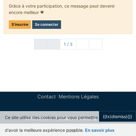
return
 itemstack;
Grâce à votre participation, ce message peut devenir
            }
else
encore meilleur 💗
            {
                itemstack = 
this
.contents[slotIndex].s
S'inscrire
Se connecter
if
(
this
.contents[slotIndex].stackSize 
                {
1 / 3
this
.contents[slotIndex] = 
null
;
                }
this
.markDirty();
return
 itemstack;
            }
        }
else
        {
return
null
;
        }
Contact
Mentions Légales
    }
public
 ItemStack 
getStackInSlotOnClosing
(
int
 slotI
    {
{{tx(dismiss){}}
Ce site utilise des cookies pour vous permettre
MINECRAFT FORGE FRANCE © 2024
if
(
this
.contents[slotIndex] != 
null
)
        {
Powered by
NodeBB
d'avoir la meilleure expérience possible.
En savoir plus
1 / 3
ItemStack
itemstack
=
this
.contents[slotIn