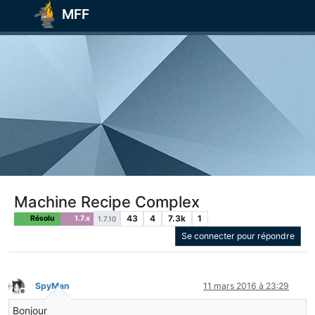
MFF
Machine Recipe Complex
43
4
7.3k
1
Résolu
1.7.x
1.7.10
Se connecter pour répondre
SpyMan
11 mars 2016 à 23:29
Hors-ligne
Bonjour