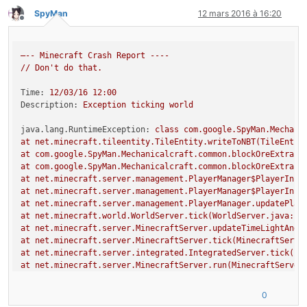
SpyMan
12 mars 2016 à 16:20
Hors-ligne
–--
Minecraft
Crash
Report
----
//
Don't
do
that.
Time:
12
/03/16
12
:00
Description:
Exception
ticking
world
java.lang.RuntimeException:
class
com.google.SpyMan.Mechani
at
net.minecraft.tileentity.TileEntity.writeToNBT(TileEntit
at
com.google.SpyMan.Mechanicalcraft.common.blockOreExtract
at
com.google.SpyMan.Mechanicalcraft.common.blockOreExtract
at
net.minecraft.server.management.PlayerManager$PlayerInst
at
net.minecraft.server.management.PlayerManager$PlayerInst
at
net.minecraft.server.management.PlayerManager.updatePlay
at
net.minecraft.world.WorldServer.tick(WorldServer.java:19
at
net.minecraft.server.MinecraftServer.updateTimeLightAndE
at
net.minecraft.server.MinecraftServer.tick(MinecraftServe
at
net.minecraft.server.integrated.IntegratedServer.tick(In
at
net.minecraft.server.MinecraftServer.run(MinecraftServer
at
net.minecraft.server.MinecraftServer$2.run(MinecraftServ
0
A
detailed
walkthrough
of
the
error,
its code path and all 