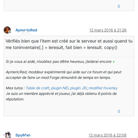
   {
Profiler Position:
N/A
(disabled)
0
Random
item
=
new
Random
()%(#aaa9a7)[;
Vec3 Pool Size:
0
(0
bytes;
0
MB)
allocated,
0
(0
bytes;
0
]        
Random
quantityRandom
=
new
Random
()%(#aaa9a7)
Player Count:
1
/
8
;
 [
EntityPlayerMP
[
'SpyMan'
/201
, 
l='New
W
]        
int
 %(#
666965
)_= item.nextInt(
9
)%(#aaa9a7)[;
Type:
Integrated
Server
(map_client.txt)
]        
int
quantity
=
 quantityRandom.nextInt(
3
)%(#aaa
Is Modded:
Definitely;
Client
brand
changed
to
'fml,forge'
AymericRed
12 mars 2016 à 21:26
]        
this
.addRecipe(Blocks.gravel, 
new
ItemStack
(re
Hors-ligne
]    }
Vérifiés bien que l’item est créé sur le serveur et aussi quand tu
me toninventaire[.] = leresult, fait bien = leresult. copy()
public
void
addRecipe
(ItemStack *input1*, ItemStack 
   {
       ItemStack[] stackList = 
new
ItemStack
[] {*input1
Si je vous ai aidé, n’oubliez pas d’être heureux, j’aiderai encore
+
]        
this
.smeltingList.put(stackList, *output1*)%(#
]    }
AymericRed, moddeur expérimenté qui aide sur ce forum et qui peut
accepter de faire un mod Forge rémunéré de temps en temps.
public
void
addRecipe
(Item *input1*, ItemStack *outp
   {   
this
.addRecipe(
new
ItemStack
(*input1*), *output1
Mes tutos :
Table de craft
,
plugin NEI
,
plugin JEI
,
modifier l’overlay
Je suis un membre apprécié et joueur, j’ai déjà obtenu 6 points de
public
void
addRecipe
(Block *input1*, ItemStack *out
réputation.
   {   
this
.addRecipe(
new
ItemStack
(*input1*), *output1
0
public
 ItemStack 
getSmeltingResult
(ItemStack[] *stac
   {
       Iterator<Map.Entry<ItemStack[], ItemStack>> iter
]        Map.Entry<ItemStack[], ItemStack> entry%(#aaa9
SpyMan
12 mars 2016 à 22:08
]