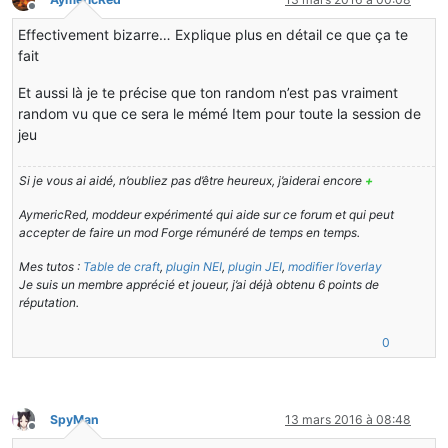
        MechanicalCraft.brokenGoldOre,
        }
        }
Hors-ligne
        MechanicalCraft.brokenCoalOre,
this
.workingTime = compound.getShort(
"workingT
Effectivement bizarre… Explique plus en détail ce que ça te
        MechanicalCraft.brokenDiamondOre,
if
(id == 
1
)
this
.burnTime = compound.getShort(
"burnTime"
);
fait
        MechanicalCraft.brokenEmeraldOre,
        {
this
.burnTimeTotal = compound.getShort(
"burnTi
        MechanicalCraft.brokenRedstoneOre,
this
.tileCrusher.workingTimeNeeded = value
//this.workingTimeNeeded = compound.getShort("
Et aussi là je te précise que ton random n’est pas vraiment
        MechanicalCraft.brokenLapisOre
        }
    }
random vu que ce sera le mémé Item pour toute la session de
    };
    }
jeu
}
@Override
public
OreExtractorRecipes
()
public
void
writeToNBT
(NBTTagCompound compound)
    {
    {
Si je vous ai aidé, n’oubliez pas d’être heureux, j’aiderai encore
+
Random
item
=
new
Random
();
super
.writeToNBT(compound);
Random
quantityRandom
=
new
Random
();
NBTTagList
nbttaglist
=
new
NBTTagList
();
AymericRed, moddeur expérimenté qui aide sur ce forum et qui peut
int
i
=
 item.nextInt(
9
);
        compound.setByte(
"Direction"
, 
this
.direction);
accepter de faire un mod Forge rémunéré de temps en temps.
int
quantity
=
 quantityRandom.nextInt(
3
);
for
(
int
i
=
0
; i < 
this
.contents.length; ++i)
this
.addRecipe(Blocks.gravel, 
new
ItemStack
(res
        {
Mes tutos :
Table de craft
,
plugin NEI
,
plugin JEI
,
modifier l’overlay
    }
if
(
this
.contents* != 
null
)
Je suis un membre apprécié et joueur, j’ai déjà obtenu 6 points de
            {
réputation.
public
void
addRecipe
(ItemStack input1, ItemStack o
NBTTagCompound
nbttagcompound1
=
new
N
    {
                nbttagcompound1.setByte(
"Slot"
, (
byte
)
0
        ItemStack[] stackList = 
new
ItemStack
[] {input1
this
.contents*.writeToNBT(nbttagcompou
this
.smeltingList.put(stackList, output1);
                nbttaglist.appendTag(nbttagcompound1);
    }
            }
SpyMan
13 mars 2016 à 08:48
public
void
addRecipe
(Item input1, ItemStack output
        }
Hors-ligne
    {   
this
.addRecipe(
new
ItemStack
(input1), output1);
        compound.setTag(
"Items"
, nbttaglist);