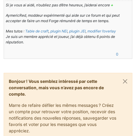
    {
Si je vous ai aidé, n’oubliez pas d’être heureux, j’aiderai encore
+
return
64
;
    }
AymericRed, moddeur expérimenté qui aide sur ce forum et qui peut
accepter de faire un mod Forge rémunéré de temps en temps.
public
boolean
isUseableByPlayer
(EntityPlayer play
    {
Mes tutos :
Table de craft
,
plugin NEI
,
plugin JEI
,
modifier l’overlay
return
this
.worldObj.getTileEntity(
this
.xCoord
Je suis un membre apprécié et joueur, j’ai déjà obtenu 6 points de
    }
réputation.
public
 ItemStack 
getStackInSlot
(
int
 slotIndex)
0
    {
return
this
.contents[slotIndex];
    }
public
 ItemStack 
decrStackSize
(
int
 slotIndex, 
int
 
Bonjour ! Vous semblez intéressé par cette
    {
conversation, mais vous n’avez pas encore de
if
(
this
.contents[slotIndex] != 
null
)
        {
compte.
            ItemStack itemstack;
Marre de refaire défiler les mêmes messages ? Créez
if
(
this
.contents[slotIndex].stackSize <= a
un compte pour retrouver votre position, recevoir des
            {
notifications des nouvelles réponses, sauvegarder vos
                itemstack = 
this
.contents[slotIndex];
favoris et voter pour les messages que vous
this
.contents[slotIndex] = 
null
;
appréciez.
this
.markDirty();