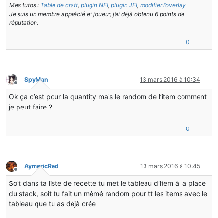
Mes tutos :
Table de craft
,
plugin NEI
,
plugin JEI
,
modifier l’overlay
    {
if
(stackList[
0
].getItem() == stackList2[
0
].getI
Je suis un membre apprécié et joueur, j’ai déjà obtenu 6 points de
this
.readFromNBT(pkt.func_148857_g());
        {
réputation.
    }
            isSame = 
true
;
        }
0
public
int
getSizeInventory
()
else
    {
        {
return
this
.contents.length;
return
false
;
    }
        }
SpyMan
13 mars 2016 à 10:34
return
 isSame;
Hors-ligne
public
void
openInventory
()
 {}
    }
Ok ça c’est pour la quantity mais le random de l’item comment
public
void
closeInventory
()
 {}
je peut faire ?
public
 Map <itemstack[], itemstack=
""
>getSmeltingLi
    {
public
 String 
getInventoryName
()
return
this
.smeltingList;
0
    {
    }
return
 MechanicalCraft.oreExtractor.getLocaliz
    }
public
static
 OreExtractorRecipes 
smelting
()
    {
public
boolean
hasCustomInventoryName
()
AymericRed
13 mars 2016 à 10:45
return
 smeltingBase;
Hors-ligne
    {
    }
Soit dans ta liste de recette tu met le tableau d’item à la place
return
false
;
}
    }
du stack, soit tu fait un mémé random pour tt les items avec le
tableau que tu as déjà crée
```</itemstack[],></itemstack[],></itemstack[],></map.e
public
int
getInventoryStackLimit
()