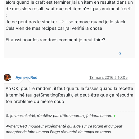
alors quand le craft est terminer j’ai un item en resultat dans un
        compound.setShort(
"workingTime"
, (
short
)
this
.w
public
void
addRecipe
(Block input1, ItemStack outpu
de mes slots result, sauf que cet item n’est pas vraiment “réel”
        compound.setShort(
"burnTime"
, (
short
)
this
.burn
    {   
this
.addRecipe(
new
ItemStack
(input1), output1);
:
        compound.setShort(
"burnTimeTotal"
, (
short
)
this
Je ne peut pas le stacker –> il se remove quand je le stack
//compound.setShort("workingTimeNeeded", (shor
public
 ItemStack 
getSmeltingResult
(ItemStack[] stac
    }
Cela vien de mes recipes car j’ai verifié la chose
    {
        Iterator<map.entry<itemstack[], itemstack=
""
>> 
public
byte
getDirection
()
Et aussi pour les ramdons comment je peut faire?
        Map.Entry <itemstack[], itemstack=
""
>entry;
    {
return
 direction;
do
0
    }
        {
if
(!iterator.hasNext())
public
void
setDirection
(
byte
 direction)
            {
    {
return
null
;
this
.direction = direction;
AymericRed
13 mars 2016 à 10:05
            }
Hors-ligne
this
.worldObj.markBlockForUpdate(
this
.xCoord, 
            entry = (Map.Entry<itemstack[], itemstack=
"
Ah OK, pour le random, il faut que tu le fasses quand la recette
    }
        }
à terminé (au getSmeltingResult), et peut-être que ça résoudra
while
(!
this
.isSameKey(stack, (ItemStack[])entry
public
 Packet 
getDescriptionPacket
()
ton problème du même coup
    {
return
 (ItemStack)entry.getValue();
NBTTagCompound
nbttagcompound
=
new
NBTTagComp
    }
Si je vous ai aidé, n’oubliez pas d’être heureux, j’aiderai encore
+
this
.writeToNBT(nbttagcompound);
return
new
S35PacketUpdateTileEntity
(
this
.xCoo
private
boolean
isSameKey
(ItemStack[] stackList, It
AymericRed, moddeur expérimenté qui aide sur ce forum et qui peut
    }
    {
accepter de faire un mod Forge rémunéré de temps en temps.
boolean
isSame
=
false
;
public
void
onDataPacket
(NetworkManager net, S35Pa