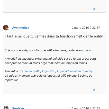
for
 (i = 
0
; i < 
9
; ++i)
0
        {
this
.addSlotToContainer(
new
Slot
(inventory
        }
    }
AymericRed
12 mars 2016 à 22:37
Hors-ligne
public
 ItemStack 
transferStackInSlot
(EntityPlayer 
Il faut aussi que tu vérifiés dans ta fonction smelt de tile entity
    {
ItemStack
itemstack
=
null
;
Slot
slot
=
 (Slot)
this
.inventorySlots.get(quan
Si je vous ai aidé, n’oubliez pas d’être heureux, j’aiderai encore
+
if
 (slot != 
null
 && slot.getHasStack())
        {
AymericRed, moddeur expérimenté qui aide sur ce forum et qui peut
ItemStack
itemstack1
=
 slot.getStack();
accepter de faire un mod Forge rémunéré de temps en temps.
            itemstack = itemstack1.copy();
Mes tutos :
Table de craft
,
plugin NEI
,
plugin JEI
,
modifier l’overlay
Je suis un membre apprécié et joueur, j’ai déjà obtenu 6 points de
if
 (quantity < 
this
.tileCrusher.getSizeInv
réputation.
            {
if
 (!
this
.mergeItemStack(itemstack1, 
t
                {
0
return
null
;
                }
            }
else
if
 (!
this
.mergeItemStack(itemstack1, 
SpyMan
12 mars 2016 à 22:53