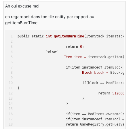
Ah oui excuse moi
    }
en regardant dans ton tile entity par rapport au
getItemBurnTime
public
void
addRecipie
(Item item, ItemStack item
this
.addLists(item, itemstack, experience);
    }
public
static
int
getItemBurnTime
(ItemStack itemstack)
{
public
void
addLists
(Item item, ItemStack itemst
return
0
;
this
.putLists(
new
ItemStack
(item, 
1
, 
32767
),
              }
else
{
    }
Item
item
=
 itemstack.getItem();
public
void
putLists
(ItemStack itemstack, ItemSt
if
(item 
instanceof
 ItemBlock &&
this
.smeltingList.put(itemstack, itemstack2)
Block
block
=
 Block.get
this
.experienceList.put(itemstack2, Float.va
    }
if
(block == ModBlocks.H
{
public
 ItemStack 
getSmeltingResult
(ItemStack ite
return
512000
;
Iterator
iterator
=
this
.smeltingList.entryS
                                }
        Entry entry;
                        }
do
 {
if
(item == ModItems.awesomeCrys
if
 (!iterator.hasNext()) {
if
(item 
instanceof
 ItemTool && 
return
null
;
return
 GameRegistry.getFuelValu
            }