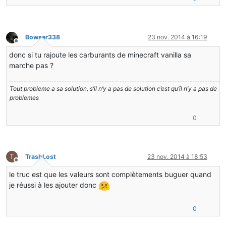
return
 ((Float) entry.getValue()).floatValue
    }
}
Bowser338
23 nov. 2014 à 16:19
Hors-ligne
donc si tu rajoute les carburants de minecraft vanilla sa
marche pas ?
Tout probleme a sa solution, s’il n’y a pas de solution c’est qu’il n’y a pas de
problemes
0
T
TrashLost
23 nov. 2014 à 18:53
Hors-ligne
le truc est que les valeurs sont complètements buguer quand
je réussi à les ajouter donc
0