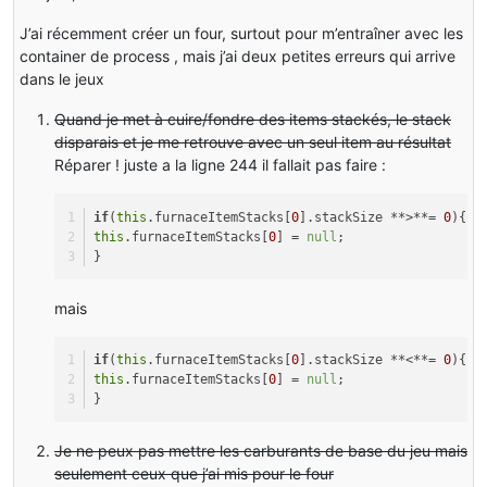
J’ai récemment créer un four, surtout pour m’entraîner avec les
container de process , mais j’ai deux petites erreurs qui arrive
dans le jeux
Quand je met à cuire/fondre des items stackés, le stack
disparais et je me retrouve avec un seul item au résultat
Réparer ! juste a la ligne 244 il fallait pas faire :
if
(
this
.furnaceItemStacks[
0
].stackSize **>**= 
0
){
this
.furnaceItemStacks[
0
] = 
null
;
}
mais
if
(
this
.furnaceItemStacks[
0
].stackSize **<**= 
0
){
this
.furnaceItemStacks[
0
] = 
null
;
}
Je ne peux pas mettre les carburants de base du jeu mais
seulement ceux que j’ai mis pour le four