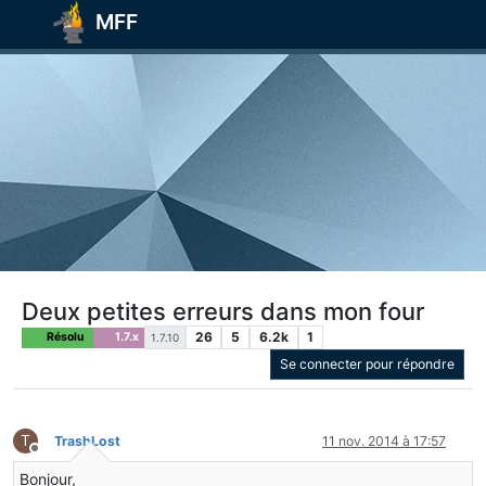
MFF
Deux petites erreurs dans mon four
26
5
6.2k
1
Résolu
1.7.x
1.7.10
Se connecter pour répondre
T
TrashLost
11 nov. 2014 à 17:57
Hors-ligne
Bonjour,