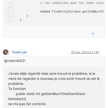
// les conditions pour tes items customs
return
 TileEntityFurnace.getItemBurnTime
       }
   }
0
T
TrashLost
23 nov. 2014 à 11:41
Hors-ligne
@‘robin4002’:
J’avais déjà regardé mais sans trouvé le problème, la je
viens de regarder à nouveau je crois avoir trouvé où est le
problème.
Ta fonction
public static int getItemBurnTime(ItemStack
itemstack){
ne m’a pas l’air correcte.