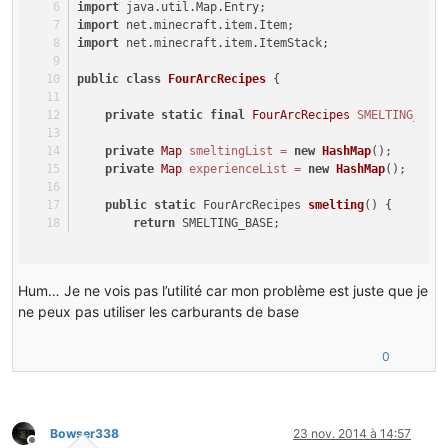
do
{
import
 java.util.Map.Entry;
if
(!iterator.hasNext()){
import
 net.minecraft.item.Item;
return
0.0f
;
import
 net.minecraft.item.ItemStack;
            }
public
class
FourArcRecipes
 {
            entry = (Entry) iterator.next();
        }
private
static
final
FourArcRecipes
SMELTING_BAS
while
(!
this
.canBeSmelted(itemstack, (ItemStack)
private
Map
smeltingList
=
new
HashMap
();
if
(itemstack.getItem().getSmeltingExperience(it
private
Map
experienceList
=
new
HashMap
();
return
 itemstack.getItem().getSmeltingE
        }
public
static
 FourArcRecipes 
smelting
()
 {
return
 SMELTING_BASE;
return
 ((Float) entry.getValue()).floatValue();
    }
    }
}
//RECETTES FOUR A ARC
Hum… Je ne vois pas l’utilité car mon problème est juste que je
private
FourArcRecipes
()
{
ne peux pas utiliser les carburants de base
//this.addRecipie(Robotic.copperIngot, new I
this
.addRecipie(Item.getItemFromBlock(Roboti
this
.addRecipie(Item.getItemFromBlock(Roboti
0
this
.addRecipie(Item.getItemFromBlock(Roboti
Bowser338
23 nov. 2014 à 14:57
Hors-ligne