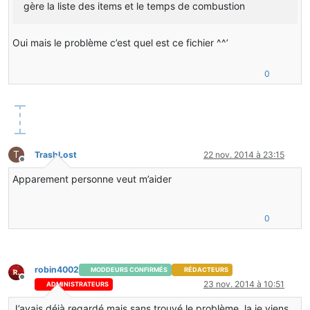
gère la liste des items et le temps de combustion
Oui mais le problème c’est quel est ce fichier ^^’
0
T
TrashLost
22 nov. 2014 à 23:15
Hors-ligne
Apparement personne veut m’aider
0
robin4002
MODDEURS CONFIRMÉS
RÉDACTEURS
Hors-ligne
23 nov. 2014 à 10:51
ADMINISTRATEURS
J’avais déjà regardé mais sans trouvé le problème, la je viens