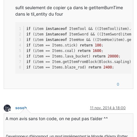
sufit seulement de copier ça dans le getItemBurnTime
dans le til_entity du four
if
 (item 
instanceof
 ItemTool && ((ItemTool)item).ge
if
 (item 
instanceof
 ItemSword && ((ItemSword)item).
if
 (item 
instanceof
 ItemHoe && ((ItemHoe)item).getT
if
 (item == Items.stick) 
return
100
;
if
 (item == Items.coal) 
return
1600
;
if
 (item == Items.lava_bucket) 
return
20000
;
if
 (item == Item.getItemFromBlock(Blocks.sapling)) 
if
 (item == Items.blaze_rod) 
return
2400
;
0
sosoh
11 nov. 2014 à 18:00
Hors-ligne
A mon avis sans ton code, on ne peut pas t’aider ^^
Developpeur d’Hogsmod, un mod implémentant le Monde d’Harry Potter