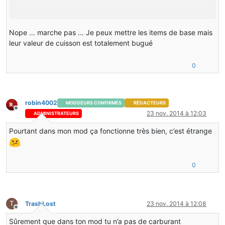
Nope … marche pas … Je peux mettre les items de base mais
leur valeur de cuisson est totalement bugué
0
robin4002
MODDEURS CONFIRMÉS
RÉDACTEURS
Hors-ligne
23 nov. 2014 à 12:03
ADMINISTRATEURS
Pourtant dans mon mod ça fonctionne très bien, c’est étrange
0
T
TrashLost
23 nov. 2014 à 12:08
Hors-ligne
Sûrement que dans ton mod tu n’a pas de carburant