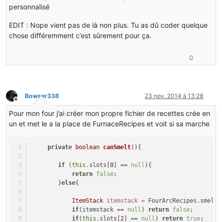
personnalisé
EDIT : Nope vient pas de là non plus. Tu as dû coder quelque
chose différemment c’est sûrement pour ça.
0
Bowser338
23 nov. 2014 à 13:28
Hors-ligne
Pour mon four j’ai créer mon propre fichier de recettes crée en
un et met le a la place de FurnaceRecipes et voit si sa marche
​     
private
boolean
canSmelt
()
{
if
 (
this
.slots[
0
] == 
null
){
return
false
;
        }
else
{
ItemStack
itemstack
=
 FourArcRecipes.smelti
if
(itemstack == 
null
) 
return
false
;
if
(
this
.slots[
2
] == 
null
) 
return
true
;