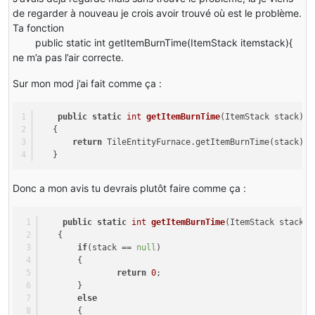
de regarder à nouveau je crois avoir trouvé où est le problème.
Ta fonction
public static int getItemBurnTime(ItemStack itemstack){
ne m’a pas l’air correcte.
Sur mon mod j’ai fait comme ça :
​    
public
static
int
getItemBurnTime
(ItemStack stack)
   {
return
 TileEntityFurnace.getItemBurnTime(stack);
   }
Donc a mon avis tu devrais plutôt faire comme ça :
​    
public
static
int
getItemBurnTime
(ItemStack stack)
   {
if
(stack == 
null
)
       {
return
0
;
       }
else
       {