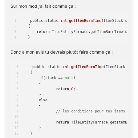
Sur mon mod j’ai fait comme ça :
​    
public
static
int
getItemBurnTime
(ItemStack stack
   {
return
 TileEntityFurnace.getItemBurnTime(stack
   }
Donc a mon avis tu devrais plutôt faire comme ça :
​    
public
static
int
getItemBurnTime
(ItemStack stac
   {
if
(stack == 
null
)
       {
return
0
;
       }
else
       {
// les conditions pour tes items cust
return
 TileEntityFurnace.getItemBurnT
       }
   }