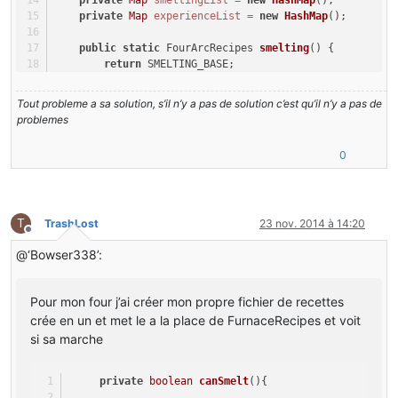
private
Map
smeltingList
=
new
HashMap
();
private
Map
experienceList
=
new
HashMap
();
public
static
 FourArcRecipes 
smelting
()
 {
return
 SMELTING_BASE;
    }
Tout probleme a sa solution, s’il n’y a pas de solution c’est qu’il n’y a pas de
//RECETTES FOUR A ARC
problemes
private
FourArcRecipes
()
{
//this.addRecipie(Robotic.copperIngot, new Item
0
this
.addRecipie(Item.getItemFromBlock(Robotic.t
this
.addRecipie(Item.getItemFromBlock(Robotic.s
this
.addRecipie(Item.getItemFromBlock(Robotic.c
T
TrashLost
23 nov. 2014 à 14:20
    }
Hors-ligne
@‘Bowser338’:
public
void
addRecipie
(Item item, ItemStack itemsta
this
.addLists(item, itemstack, experience);
    }
Pour mon four j’ai créer mon propre fichier de recettes
crée en un et met le a la place de FurnaceRecipes et voit
public
void
addLists
(Item item, ItemStack itemstack
this
.putLists(
new
ItemStack
(item, 
1
, 
32767
), it
si sa marche
    }
​     
private
boolean
canSmelt
()
{
public
void
putLists
(ItemStack itemstack, ItemStack