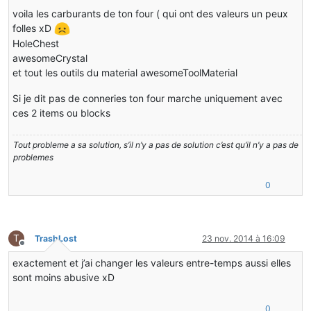
                }
            entry = (Entry) iterator.next();
voila les carburants de ton four ( qui ont des valeurs un peux
        }
        } 
while
 (!canBeSmelted(itemstack, (ItemStack
folles xD
return
 (ItemStack) entry.getValue();
HoleChest
    }
awesomeCrystal
private
boolean
canBeSmelted
(ItemStack itemstack
et tout les outils du material awesomeToolMaterial
return
 itemstack2.getItem() == itemstack.get
    }
Si je dit pas de conneries ton four marche uniquement avec
ces 2 items ou blocks
public
float
giveExperience
(ItemStack itemstack)
Iterator
iterator
=
this
.experienceList.entr
Tout probleme a sa solution, s’il n’y a pas de solution c’est qu’il n’y a pas de
        Entry entry;
problemes
do
{
if
(!iterator.hasNext()){
0
return
0.0f
;
            }
            entry = (Entry) iterator.next();
T
TrashLost
23 nov. 2014 à 16:09
        }
Hors-ligne
while
(!
this
.canBeSmelted(itemstack, (ItemSta
exactement et j’ai changer les valeurs entre-temps aussi elles
sont moins abusive xD
if
(itemstack.getItem().getSmeltingExperience
return
 itemstack.getItem().getSmelti
        }
0