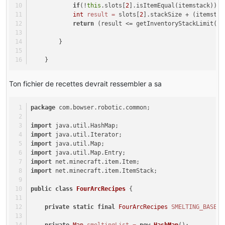
if
(!
this
.slots[
2
].isItemEqual(itemstack)) 
r
int
result
=
 slots[
2
].stackSize + (itemstac
return
 (result <= getInventoryStackLimit() 
        }
    }
Ton fichier de recettes devrait ressembler a sa
package
 com.bowser.robotic.common;
import
 java.util.HashMap;
import
 java.util.Iterator;
import
 java.util.Map;
import
 java.util.Map.Entry;
import
 net.minecraft.item.Item;
import
 net.minecraft.item.ItemStack;
public
class
FourArcRecipes
 {
private
static
final
FourArcRecipes
SMELTING_BASE
=