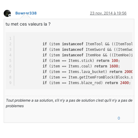
Bowser338
23 nov. 2014 à 19:56
Hors-ligne
tu met ces valeurs la ?
if
 (item 
instanceof
 ItemTool && ((ItemTool)i
if
 (item 
instanceof
 ItemSword && ((ItemSword
if
 (item 
instanceof
 ItemHoe && ((ItemHoe)ite
if
 (item == Items.stick) 
return
100
;
if
 (item == Items.coal) 
return
1600
;
if
 (item == Items.lava_bucket) 
return
20000
;
if
 (item == Item.getItemFromBlock(Blocks.sap
if
 (item == Items.blaze_rod) 
return
2400
;
Tout probleme a sa solution, s’il n’y a pas de solution c’est qu’il n’y a pas de
problemes
0