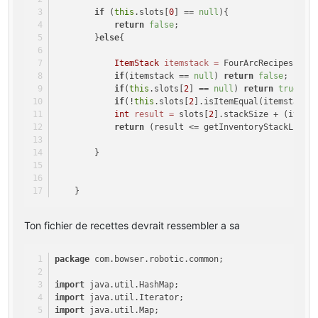
this
.smeltingList.put(itemstack, itemstack2);
if
 (
this
.slots[
0
] == 
null
){
this
.experienceList.put(itemstack2, Float.value
return
false
;
    }
        }
else
{
public
 ItemStack 
getSmeltingResult
(ItemStack itemst
ItemStack
itemstack
=
 FourArcRecipes.sme
Iterator
iterator
=
this
.smeltingList.entrySet(
if
(itemstack == 
null
) 
return
false
;
        Entry entry;
if
(
this
.slots[
2
] == 
null
) 
return
true
;
if
(!
this
.slots[
2
].isItemEqual(itemstack)
do
 {
int
result
=
 slots[
2
].stackSize + (items
if
 (!iterator.hasNext()) {
return
 (result <= getInventoryStackLimit
return
null
;
            }
        }
            entry = (Entry) iterator.next();
        } 
while
 (!canBeSmelted(itemstack, (ItemStack) e
return
 (ItemStack) entry.getValue();
    }
    }
private
boolean
canBeSmelted
(ItemStack itemstack, I
Ton fichier de recettes devrait ressembler a sa
return
 itemstack2.getItem() == itemstack.getIte
    }
package
 com.bowser.robotic.common;
public
float
giveExperience
(ItemStack itemstack)
{
Iterator
iterator
=
this
.experienceList.entrySe
import
 java.util.HashMap;
        Entry entry;
import
 java.util.Iterator;
import
 java.util.Map;